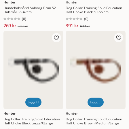
Hunter
Hunter
Hundehalsbånd Aalborg Brun 52 -
Dog Collar Training Solid Education
Halsmål 38-47cm
Half Choke Black 50-55 cm
(
0
)
(
0
)
269 kr
391 kr
359 kr
489 kr
Legg til
Legg til
Hunter
Hunter
Dog Collar Training Solid Education
Dog Collar Training Solid Education
Half Choke Black Large/XLarge
Half Choke Brown Medium/Large