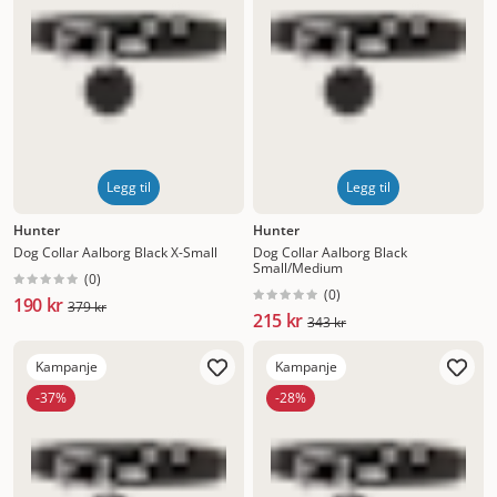
Legg til
Legg til
Hunter
Hunter
Dog Collar Aalborg Black X-Small
Dog Collar Aalborg Black
Small/Medium
(
0
)
(
0
)
190 kr
379 kr
215 kr
343 kr
Kampanje
Kampanje
-37%
-28%