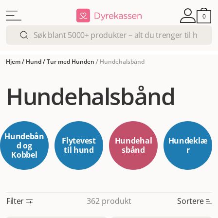
0
Hjem
/
Hund
/
Tur med Hunden
/
Hundehalsbånd
Hundehalsbånd
Hundebån
Flytevest
Hundehal
Hundeklæ
d og
til hund
sbånd
r
Kobbel
Filter
Sortere
362 produkt