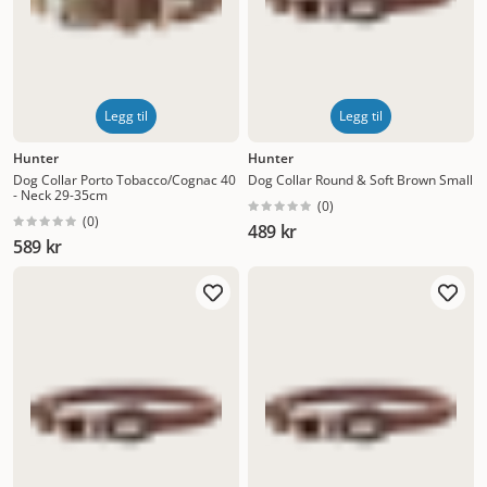
Legg til
Legg til
Hunter
Hunter
Dog Collar Porto Tobacco/Cognac 40
Dog Collar Round & Soft Brown Small
- Neck 29-35cm
(
0
)
(
0
)
489 kr
589 kr