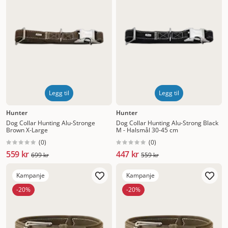
Legg til
Legg til
Hunter
Hunter
Dog Collar Hunting Alu-Stronge
Dog Collar Hunting Alu-Strong Black
Brown X-Large
M - Halsmål 30-45 cm
(
0
)
(
0
)
559 kr
447 kr
699 kr
559 kr
Kampanje
Kampanje
-20%
-20%