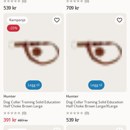
(
0
)
(
0
)
539 kr
709 kr
Kampanje
-20%
Legg til
Legg til
Hunter
Hunter
Dog Collar Training Solid Education
Dog Collar Training Solid Education
Half Choke Brown Large
Half Choke Brown Large/XLarge
(
0
)
(
0
)
391 kr
539 kr
489 kr