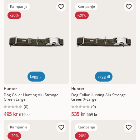
Mest relevant
Kampanje
Kampanje
Nytt
-20%
-20%
Høyest pris
Lavest pris
Tilbud
Legg til
Legg til
Hunter
Hunter
Dog Collar Hunting Alu-Stronge
Dog Collar Hunting Alu-Stronge
Green Large
Green X-Large
(
0
)
(
0
)
495 kr
535 kr
619 kr
669 kr
Kampanje
Kampanje
-20%
-20%