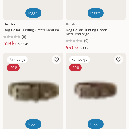
Legg til
Legg til
Hunter
Hunter
Dog Collar Hunting Green Medium
Dog Collar Hunting Green
Medium/Large
(
0
)
(
0
)
559 kr
699 kr
559 kr
699 kr
Kampanje
Kampanje
-20%
-20%
Legg til
Legg til