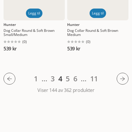
Legg til
Legg til
Hunter
Hunter
Dog Collar Round & Soft Brown
Dog Collar Round & Soft Brown
Small/Medium
Medium
(
0
)
(
0
)
539 kr
539 kr
1
…
3
4
5
6
…
11
Viser 144 av 362
produkter