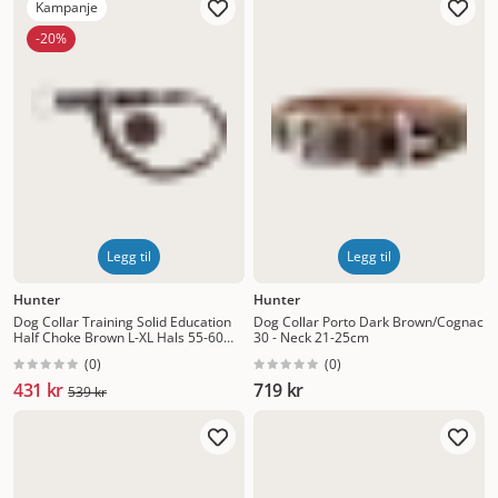
Kampanje
-20%
Legg til
Legg til
Hunter
Hunter
Dog Collar Training Solid Education
Dog Collar Porto Dark Brown/Cognac
Half Choke Brown L-XL Hals 55-60
30 - Neck 21-25cm
cm
(
0
)
(
0
)
431 kr
719 kr
539 kr