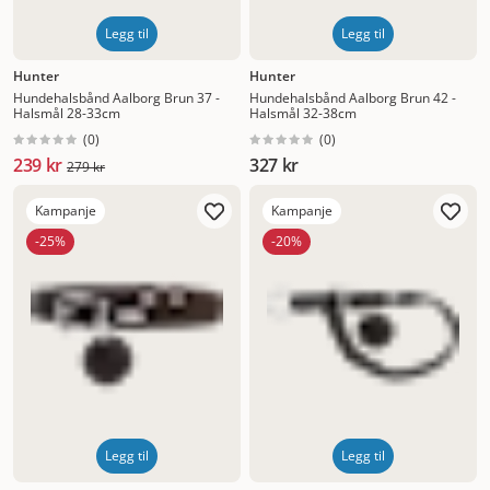
Legg til
Legg til
Hunter
Hunter
Hundehalsbånd Aalborg Brun 37 -
Hundehalsbånd Aalborg Brun 42 -
Halsmål 28-33cm
Halsmål 32-38cm
(
0
)
(
0
)
239 kr
327 kr
279 kr
Kampanje
Kampanje
-25%
-20%
Legg til
Legg til