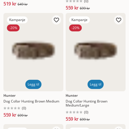
(
0
)
519 kr
649 kr
559 kr
699 kr
Kampanje
Kampanje
-20%
-20%
Legg til
Legg til
Hunter
Hunter
Dog Collar Hunting Brown Medium
Dog Collar Hunting Brown
Medium/Large
(
0
)
(
0
)
559 kr
699 kr
559 kr
699 kr