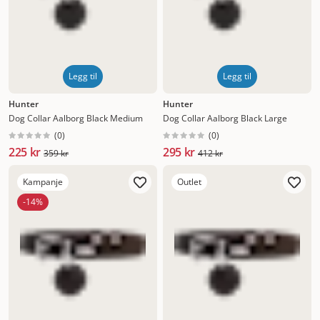
Legg til
Legg til
Hunter
Hunter
Dog Collar Aalborg Black Medium
Dog Collar Aalborg Black Large
(
0
)
(
0
)
225 kr
295 kr
359 kr
412 kr
Kampanje
Outlet
-14%