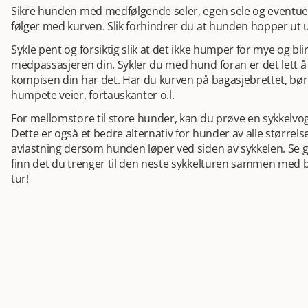
Sikre hunden med medfølgende seler, egen sele og eventuelt
følger med kurven. Slik forhindrer du at hunden hopper ut 
Sykle pent og forsiktig slik at det ikke humper for mye og bli
medpassasjeren din. Sykler du med hund foran er det lett
kompisen din har det. Har du kurven på bagasjebrettet, bø
humpete veier, fortauskanter o.l.
For mellomstore til store hunder, kan du prøve en sykkelvo
Dette er også et bedre alternativ for hunder av alle størrels
avlastning dersom hunden løper ved siden av sykkelen. Se g
finn det du trenger til den neste sykkelturen sammen med 
tur!