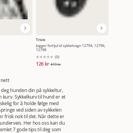
Trixie
Jogger forhjul til sykkelvogn 12794, 12796,
12798
(
0
)
126 kr
419 kr
 nett
d deg hunden din på sykkeltur,
kurv. Sykkelkurv til hund er et
kelig for å holde følge med
springe ved siden av sykkelen
frisk nok til det. Når dette er
g underveis. Her hos oss kan du
samlet 7 gode tips til deg som