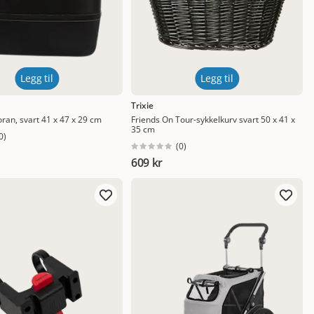
Legg til
Legg til
Trixie
oran, svart 41 x 47 x 29 cm
Friends On Tour-sykkelkurv svart 50 x 41 x
35 cm
0
)
(
0
)
609 kr