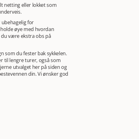
 netting eller lokket som
underveis.
r ubehagelig for
 å holde øye med hvordan
r du være ekstra obs på
gn som du fester bak sykkelen.
er til lengre turer, også som
jerne utvalget her på siden og
bestevennen din. Vi ønsker god