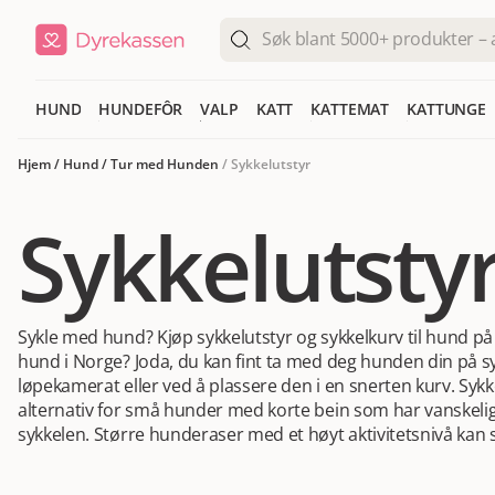
HUND
HUNDEFÔR
VALP
KATT
KATTEMAT
KATTUNGE
Hjem
/
Hund
/
Tur med Hunden
/
Sykkelutstyr
Sykkelutsty
Sykle med hund? Kjøp sykkelutstyr og sykkelkurv til hund på
hund i Norge? Joda, du kan fint ta med deg hunden din på s
løpekamerat eller ved å plassere den i en snerten kurv. Sykke
alternativ for små hunder med korte bein som har vanskelig
sykkelen. Større hunderaser med et høyt aktivitetsnivå kan 
med rett sykkelutstyr og dersom du er sikker på at hunden er 
tilfelle, kan sykkelturen både by på god trening og spennin