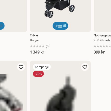
il
Legg til
Trixie
Non-stop d
Buggy
KLICKfix ada
(
0
)
(
1 349 kr
399 kr
Kampanje
-70%