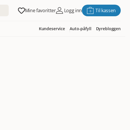
Mine favoritter
Logg inn
Til kassen
0
Kundeservice
Auto-påfyll
Dyrebloggen