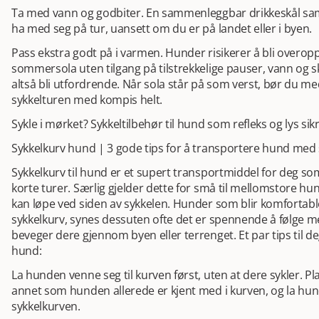
Ta med vann og godbiter. En sammenleggbar drikkeskål sam
ha med seg på tur, uansett om du er på landet eller i byen.
Pass ekstra godt på i varmen. Hunder risikerer å bli overop
sommersola uten tilgang på tilstrekkelige pauser, vann og s
altså bli utfordrende. Når sola står på som verst, bør du 
sykkelturen med kompis helt.
Sykle i mørket? Sykkeltilbehør til hund som refleks og lys si
Sykkelkurv hund | 3 gode tips for å transportere hund med 
Sykkelkurv til hund er et supert transportmiddel for deg s
korte turer. Særlig gjelder dette for små til mellomstore h
kan løpe ved siden av sykkelen. Hunder som blir komfortable
sykkelkurv, synes dessuten ofte det er spennende å følge
beveger dere gjennom byen eller terrenget. Et par tips til de
hund:
La hunden venne seg til kurven først, uten at dere sykler. Pl
annet som hunden allerede er kjent med i kurven, og la hund
sykkelkurven.