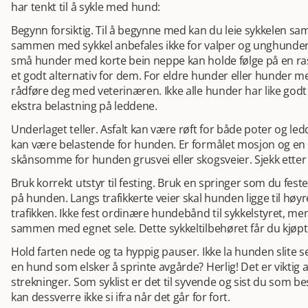
har tenkt til å sykle med hund:
Begynn forsiktig. Til å begynne med kan du leie sykkelen
sammen med sykkel anbefales ikke for valper og unghunder 
små hunder med korte bein neppe kan holde følge på en ras
et godt alternativ for dem. For eldre hunder eller hunder 
rådføre deg med veterinæren. Ikke alle hunder har like godt 
ekstra belastning på leddene.
Underlaget teller. Asfalt kan være røft for både poter og ledd
kan være belastende for hunden. Er formålet mosjon og en he
skånsomme for hunden grusvei eller skogsveier. Sjekk etter 
Bruk korrekt utstyr til festing. Bruk en springer som du fester
på hunden. Langs trafikkerte veier skal hunden ligge til høyre,
trafikken. Ikke fest ordinære hundebånd til sykkelstyret, m
sammen med egnet sele. Dette sykkeltilbehøret får du kjøpt
Hold farten nede og ta hyppig pauser. Ikke la hunden slite s
en hund som elsker å sprinte avgårde? Herlig! Det er viktig a
strekninger. Som syklist er det til syvende og sist du so
kan dessverre ikke si ifra når det går for fort.