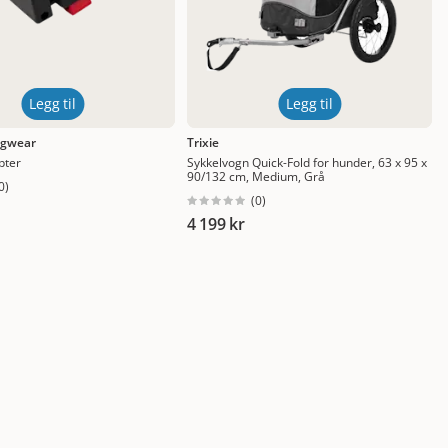
Legg til
Legg til
ogwear
Trixie
pter
Sykkelvogn Quick-Fold for hunder, 63 x 95 x
90/132 cm, Medium, Grå
0
)
(
0
)
4 199 kr