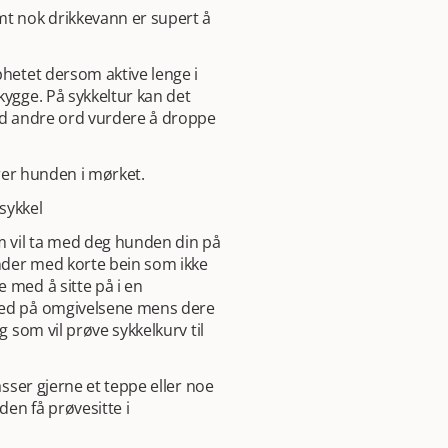
t nok drikkevann er supert å
phetet dersom aktive lenge i
kygge. På sykkeltur kan det
med andre ord vurdere å droppe
krer hunden i mørket.
sykkel
om vil ta med deg hunden din på
under med korte bein som ikke
 med å sitte på i en
 med på omgivelsene mens dere
g som vil prøve sykkelkurv til
asser gjerne et teppe eller noe
en få prøvesitte i