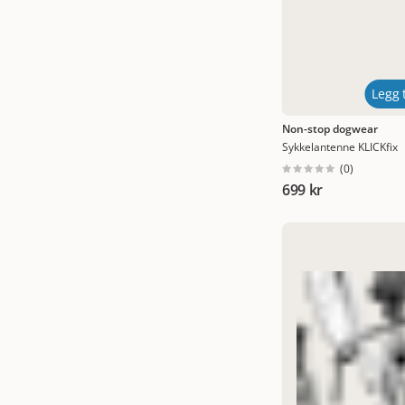
Legg t
Non-stop dogwear
Sykkelantenne KLICKfix
(
0
)
699 kr