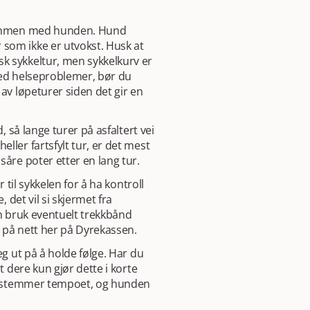
 sammen med hunden. Hund
som ikke er utvokst. Husk at
k sykkeltur, men sykkelkurv er
med helseproblemer, bør du
av løpeturer siden det gir en
, så lange turer på asfaltert vei
ller fartsfylt tur, er det mest
såre poter etter en lang tur.
 til sykkelen for å ha kontroll
 det vil si skjermet fra
en bruk eventuelt trekkbånd
 på nett her på Dyrekassen.
eg ut på å holde følge. Har du
t dere kun gjør dette i korte
m bestemmer tempoet, og hunden