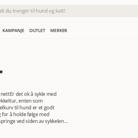
KAMPANJE
OUTLET
MERKER
r
 nett
Er det ok å sykle med
ykkeltur, enten som
lkurv til hund er et godt
 for å holde følge med
springe ved siden av sykkelen
frisk nok til det. Når dette er
g underveis. Her hos oss kan du