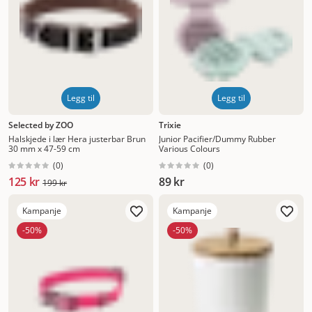
Legg til
Legg til
Selected by ZOO
Trixie
Halskjede i lær Hera justerbar Brun
Junior Pacifier/Dummy Rubber
30 mm x 47-59 cm
Various Colours
(
0
)
(
0
)
125 kr
89 kr
199 kr
Kampanje
Kampanje
-50%
-50%