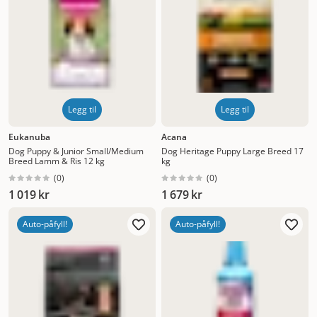
Legg til
Legg til
Eukanuba
Acana
Dog Puppy & Junior Small/Medium
Dog Heritage Puppy Large Breed 17
Breed Lamm & Ris 12 kg
kg
(
0
)
(
0
)
1 019 kr
1 679 kr
Auto-påfyll!
Auto-påfyll!