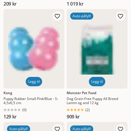
209 kr
1 019 kr
Auto-påfyll!
Legg til
Legg til
Kong
Monster Pet Food
Puppy Rubber Small Pink/Blue - S:
Dog Grain Free Puppy All Breed
4,5x6,5 cm.
Lamm og and 12 kg
(
0
)
(
2
)
129 kr
909 kr
Auto-påfyll!
Auto-påfyll!