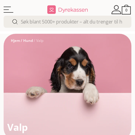
0
Hjem
/
Hund
/
Valp
Valp