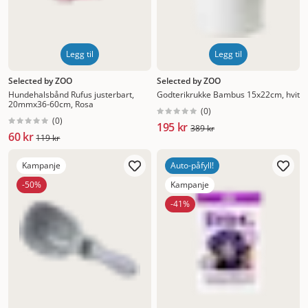
Legg til
Legg til
Selected by ZOO
Selected by ZOO
Hundehalsbånd Rufus justerbart,
Godterikrukke Bambus 15x22cm, hvit
20mmx36-60cm, Rosa
(
0
)
(
0
)
195 kr
389 kr
60 kr
119 kr
Kampanje
Auto-påfyll!
-50%
Kampanje
-41%