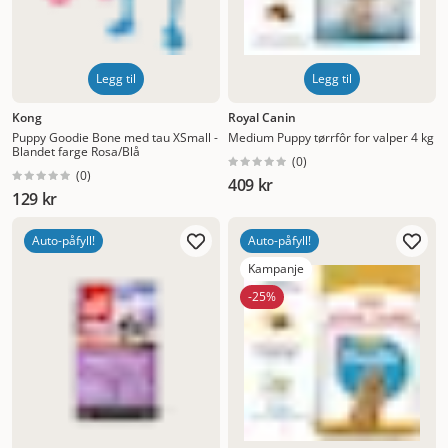
Legg til
Legg til
Kong
Royal Canin
Puppy Goodie Bone med tau XSmall -
Medium Puppy tørrfôr for valper 4 kg
Blandet farge Rosa/Blå
(
0
)
(
0
)
409 kr
129 kr
Auto-påfyll!
Auto-påfyll!
Kampanje
-25%