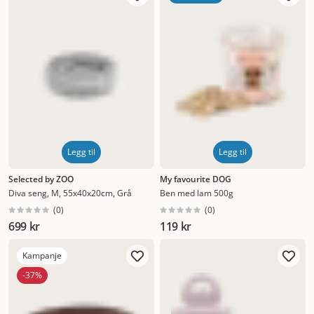
Legg til
Legg til
Selected by ZOO
My favourite DOG
Diva seng, M, 55x40x20cm, Grå
Ben med lam 500g
(
0
)
(
0
)
699 kr
119 kr
Kampanje
-37%