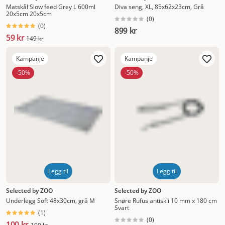
Matskål Slow feed Grey L 600ml
Diva seng, XL, 85x62x23cm, Grå
20x5cm 20x5cm
(
0
)
(
0
)
899 kr
59 kr
149 kr
Kampanje
Kampanje
-50%
-50%
Legg til
Legg til
Selected by ZOO
Selected by ZOO
Underlegg Soft 48x30cm, grå M
Snøre Rufus antiskli 10 mm x 180 cm
Svart
(
1
)
(
0
)
100 kr