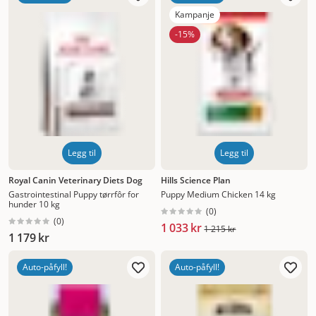
Kampanje
-15%
Legg til
Legg til
Royal Canin Veterinary Diets Dog
Hills Science Plan
Gastrointestinal Puppy tørrfôr for
Puppy Medium Chicken 14 kg
hunder 10 kg
(
0
)
(
0
)
1 033 kr
1 215 kr
1 179 kr
Auto-påfyll!
Auto-påfyll!