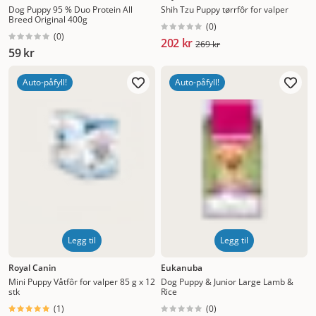
Dog Puppy 95 % Duo Protein All
Shih Tzu Puppy tørrfôr for valper
Breed Original 400g
(
0
)
(
0
)
202 kr
269 kr
59 kr
Auto-påfyll!
Auto-påfyll!
Legg til
Legg til
Royal Canin
Eukanuba
Mini Puppy Våtfôr for valper 85 g x 12
Dog Puppy & Junior Large Lamb &
stk
Rice
(
1
)
(
0
)