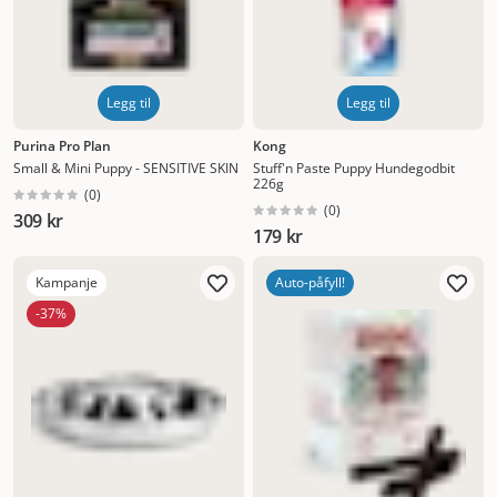
Legg til
Legg til
Purina Pro Plan
Kong
Small & Mini Puppy - SENSITIVE SKIN
Stuff'n Paste Puppy Hundegodbit
226g
(
0
)
(
0
)
309 kr
179 kr
Kampanje
Auto-påfyll!
-37%