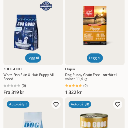
Høyest pris
Lavest pris
Tilbud
Legg til
Legg til
ZOO GOOD
Orijen
White Fish Skin & Hair Puppy All
Dog Puppy Grain Free - tørrfôr til
Breed
valper 11,4 kg
(
0
)
(
0
)
Fra
319 kr
1 322 kr
Auto-påfyll!
Auto-påfyll!