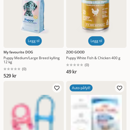
Legg til
Legg til
My favourite DOG
ZOO GOOD
Puppy Medium/Large Breed kylling
Puppy White Fish & Chicken 400 g
12 kg
(
0
)
(
0
)
49 kr
529 kr
Auto-påfyll!