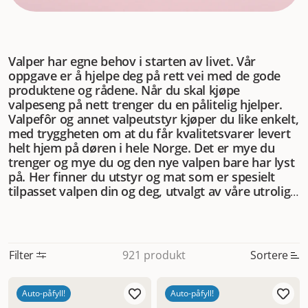
Valper har egne behov i starten av livet. Vår
oppgave er å hjelpe deg på rett vei med de gode
produktene og rådene. Når du skal kjøpe
valpeseng på nett trenger du en pålitelig hjelper.
Valpefôr og annet valpeutstyr kjøper du like enkelt,
med tryggheten om at du får kvalitetsvarer levert
helt hjem på døren i hele Norge. Det er mye du
trenger og mye du og den nye valpen bare har lyst
på. Her finner du utstyr og mat som er spesielt
tilpasset valpen din og deg, utvalgt av våre utrolig
flinke eksperter på valp og valpeutstyr.
Filter
Sortere
921 produkt
Mest relevant
Auto-påfyll!
Auto-påfyll!
Nytt