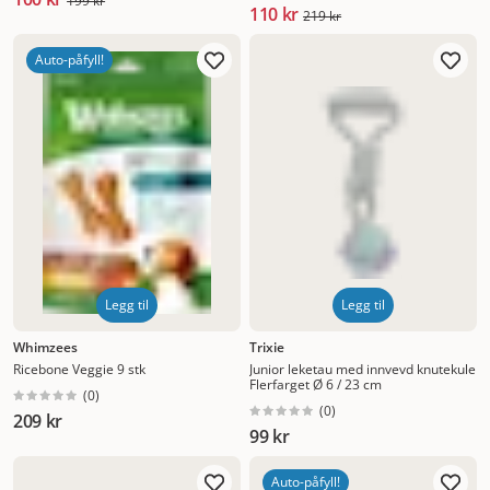
199 kr
110 kr
219 kr
Auto-påfyll!
Legg til
Legg til
Whimzees
Trixie
Ricebone Veggie 9 stk
Junior leketau med innvevd knutekule
Flerfarget Ø 6 / 23 cm
(
0
)
(
0
)
209 kr
99 kr
Auto-påfyll!