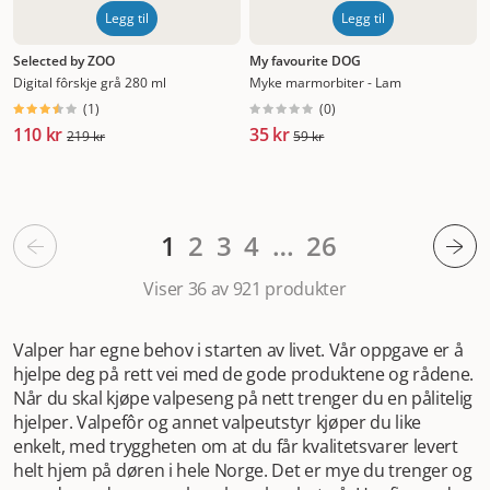
Legg til
Legg til
Selected by ZOO
My favourite DOG
Digital fôrskje grå 280 ml
Myke marmorbiter - Lam
(
1
)
(
0
)
110 kr
35 kr
219 kr
59 kr
1
2
3
4
…
26
Viser 36 av 921
produkter
Valper har egne behov i starten av livet. Vår oppgave er å
hjelpe deg på rett vei med de gode produktene og rådene.
Når du skal kjøpe valpeseng på nett trenger du en pålitelig
hjelper. Valpefôr og annet valpeutstyr kjøper du like
enkelt, med tryggheten om at du får kvalitetsvarer levert
helt hjem på døren i hele Norge. Det er mye du trenger og