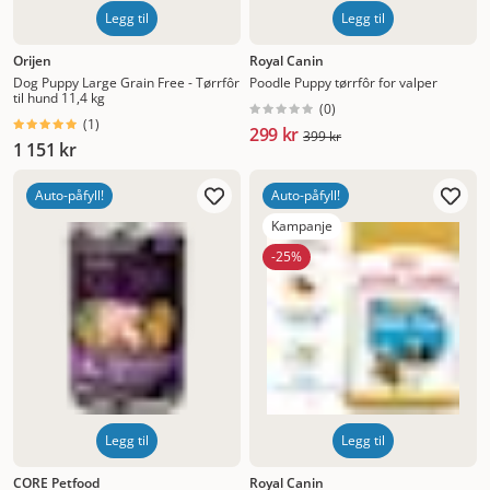
Legg til
Legg til
Orijen
Royal Canin
Dog Puppy Large Grain Free - Tørrfôr
Poodle Puppy tørrfôr for valper
til hund 11,4 kg
(
0
)
(
1
)
299 kr
399 kr
1 151 kr
Auto-påfyll!
Auto-påfyll!
Kampanje
-25%
Legg til
Legg til
CORE Petfood
Royal Canin