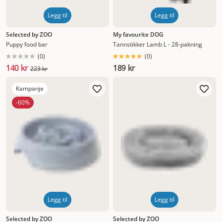
Legg til
Legg til
Selected by ZOO
My favourite DOG
Puppy food bar
Tannstikker Lamb L - 28-pakning
(
0
)
(
0
)
140 kr
189 kr
223 kr
Kampanje
-60%
Legg til
Legg til
Selected by ZOO
Selected by ZOO