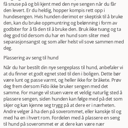
få snuse på og bli kjent med den nye sengen når du får
den levert. Er du heldig, hopper kompis rett opp i
hundesengen. Hvis hunden derimot er skeptisk til å bruke
den, kan du bruke oppmuntring og belønning i form av
godbiter for å få den til å bruke den. Bruk ikke tvang og ta
deg god tid dersom du har en hund som sliter med
separasjonsangst og som aller helst vil sove sammen med
deg.
Plassering av seng til hund
Når du har bestilt din nye sengeplass til hund, anbefaler vi
at du finner et godt egnet sted til den i boligen. Dette bør
være lunt og passe varmt, og heller ikke for bråkete. Prøv
deg frem dersom Fido ikke bruker sengen med det
samme. For mange vil stuen være et veldig naturlig sted å
plassere sengen, siden hunden kan følge med på det som
skjer og kan kjenne seg trygg på at dere er i nærheten.
Andre velger å ha den på soverommet, eller kanskje til og
med ha en i hvert rom. Fordelen med å plassere en seng
til hund på soverommet er at dere kan være nær