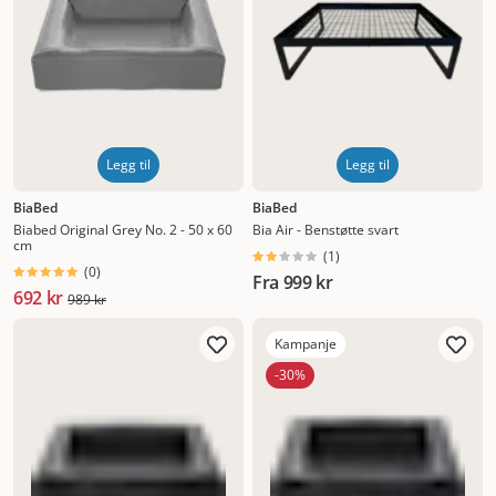
med et avtagbart trekk slik at du kan vaske det for hånd
eller med maskinvask (husk å sjekke vaskelappen). Fjern
gjerne løse hår med jevne mellomrom med en klesbørste
eller, like så greit, hundebørsten. Flekker og søl fjerner du
etter behov med en fuktig klut og eventuelt flekkfjerner.
Har du kjøpt en seng til hund som er laget av skinn eller
ull, må du følge anvisningene nøye og eventuelt bruke
Legg til
Legg til
egne renseprodukter som er laget for disse materialene.
BiaBed
BiaBed
Biabed Original Grey No. 2 - 50 x 60
Bia Air - Benstøtte svart
cm
(
1
)
(
0
)
Fra
999 kr
692 kr
989 kr
Kampanje
-30%