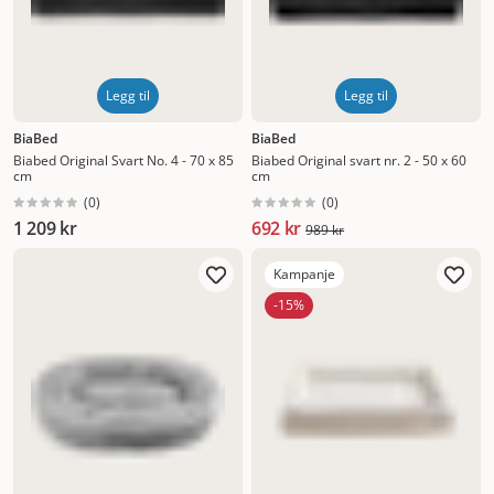
Legg til
Legg til
BiaBed
BiaBed
Biabed Original Svart No. 4 - 70 x 85
Biabed Original svart nr. 2 - 50 x 60
cm
cm
(
0
)
(
0
)
1 209 kr
692 kr
989 kr
Kampanje
-15%