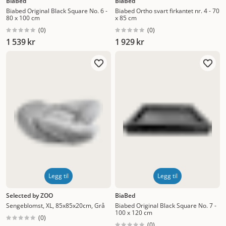
BiaBed
BiaBed
Biabed Original Black Square No. 6 -
Biabed Ortho svart firkantet nr. 4 - 70
80 x 100 cm
x 85 cm
(
0
)
(
0
)
1 539 kr
1 929 kr
Legg til
Legg til
Selected by ZOO
BiaBed
Sengeblomst, XL, 85x85x20cm, Grå
Biabed Original Black Square No. 7 -
100 x 120 cm
(
0
)
(
0
)