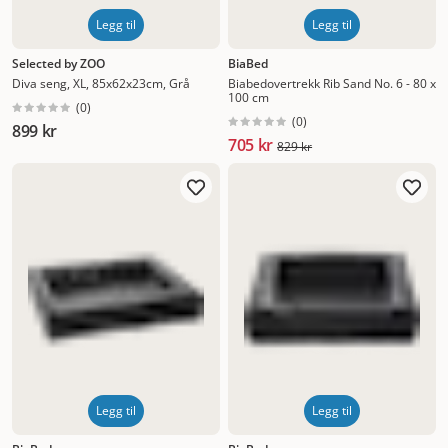
Legg til
Legg til
Selected by ZOO
BiaBed
Diva seng, XL, 85x62x23cm, Grå
Biabedovertrekk Rib Sand No. 6 - 80 x
100 cm
(
0
)
(
0
)
899 kr
705 kr
829 kr
Legg til
Legg til