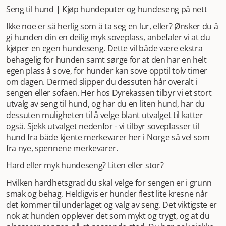
Seng til hund | Kjøp hundeputer og hundeseng på nett
Ikke noe er så herlig som å ta seg en lur, eller? Ønsker du å
gi hunden din en deilig myk soveplass, anbefaler vi at du
kjøper en egen hundeseng. Dette vil både være ekstra
behagelig for hunden samt sørge for at den har en helt
egen plass å sove, for hunder kan sove opptil tolv timer
om dagen. Dermed slipper du dessuten hår overalt i
sengen eller sofaen. Her hos Dyrekassen tilbyr vi et stort
utvalg av seng til hund, og har du en liten hund, har du
dessuten muligheten til å velge blant utvalget til katter
også. Sjekk utvalget nedenfor - vi tilbyr soveplasser til
hund fra både kjente merkevarer her i Norge så vel som
fra nye, spennene merkevarer.
Hard eller myk hundeseng? Liten eller stor?
Hvilken hardhetsgrad du skal velge for sengen er i grunn
smak og behag. Heldigvis er hunder flest lite kresne når
det kommer til underlaget og valg av seng. Det viktigste er
nok at hunden opplever det som mykt og trygt, og at du