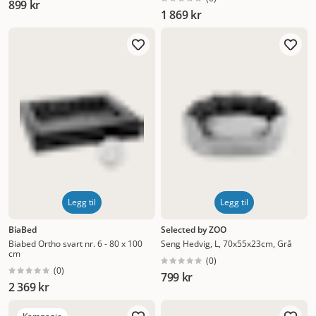
899 kr
1 869 kr
Legg til
Legg til
BiaBed
Selected by ZOO
Biabed Ortho svart nr. 6 - 80 x 100
Seng Hedvig, L, 70x55x23cm, Grå
cm
(
0
)
(
0
)
799 kr
2 369 kr