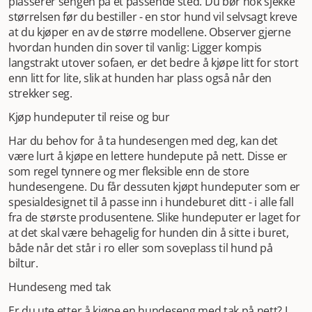
plasserer sengen på et passende sted. Du bør nok sjekke
størrelsen før du bestiller - en stor hund vil selvsagt kreve
at du kjøper en av de større modellene. Observer gjerne
hvordan hunden din sover til vanlig: Ligger kompis
langstrakt utover sofaen, er det bedre å kjøpe litt for stort
enn litt for lite, slik at hunden har plass også når den
strekker seg.
Kjøp hundeputer til reise og bur
Har du behov for å ta hundesengen med deg, kan det
være lurt å kjøpe en lettere hundepute på nett. Disse er
som regel tynnere og mer fleksible enn de store
hundesengene. Du får dessuten kjøpt hundeputer som er
spesialdesignet til å passe inn i hundeburet ditt - i alle fall
fra de største produsentene. Slike hundeputer er laget for
at det skal være behagelig for hunden din å sitte i buret,
både når det står i ro eller som soveplass til hund på
biltur.
Hundeseng med tak
Er du ute etter å kjøpe en hundeseng med tak på nett? I