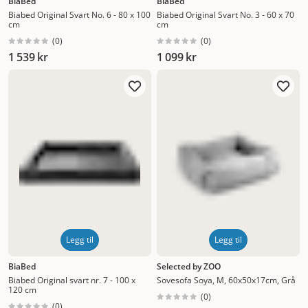
BiaBed
BiaBed
Biabed Original Svart No. 6 - 80 x 100
Biabed Original Svart No. 3 - 60 x 70
cm
cm
(
0
)
(
0
)
1 539 kr
1 099 kr
Legg til
Legg til
BiaBed
Selected by ZOO
Biabed Original svart nr. 7 - 100 x
Sovesofa Soya, M, 60x50x17cm, Grå
120 cm
(
0
)
(
0
)