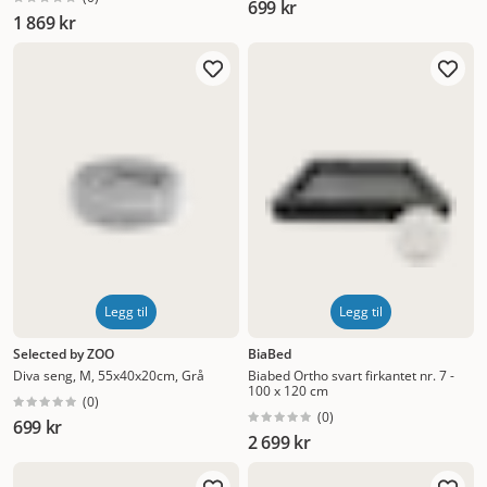
699 kr
1 869 kr
Legg til
Legg til
Selected by ZOO
BiaBed
Diva seng, M, 55x40x20cm, Grå
Biabed Ortho svart firkantet nr. 7 -
100 x 120 cm
(
0
)
(
0
)
699 kr
2 699 kr