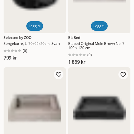
Legg til
Legg til
Selected by ZOO
BiaBed
Sengekurre, L, 70x65x20cm, Svart
Biabed Original Mole Brown No. 7 -
100 x 120 cm
(
0
)
(
0
)
799 kr
1 869 kr