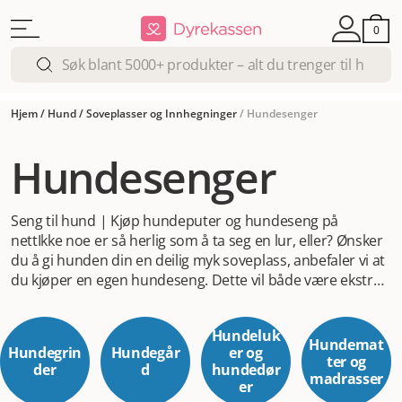
0
Hjem
/
Hund
/
Soveplasser og Innhegninger
/
Hundesenger
Hundesenger
Seng til hund | Kjøp hundeputer og hundeseng på
nett
Ikke noe er så herlig som å ta seg en lur, eller? Ønsker
du å gi hunden din en deilig myk soveplass, anbefaler vi at
du kjøper en egen hundeseng. Dette vil både være ekstra
behagelig for hunden samt sørge for at den har en helt
egen plass å sove, for hunder kan sove opptil tolv timer
Hundeluk
om dagen. Dermed slipper du dessuten hår overalt i
Hundemat
Hundegrin
Hundegår
er og
sengen eller sofaen. Her hos Dyrekassen tilbyr vi et stort
ter og
der
d
hundedør
madrasser
utvalg av seng til hund, og har du en liten hund, har du
er
dessuten muligheten til å velge blant utvalget til katter