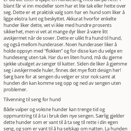
blant får vi inn modeller som har et lite tak eller hette over
seg. Dette er et praktisk valg som har en hund som liker å
ligge ekstra lunt og beskyttet. Akkurat hvorfor enkelte
hunder liker dette, vet vi ikke med hundre prosents
sikkerhet, men vi vet at mange dyr liker å være litt
avskjermet når de sover. Dette er ulikt fra hund til hund,
og også mellom hunderaser. Noen hunderaser liker å
holde oppsyn med “flokken” og for disse kan du velge en
hundeseng uten tak. Har du en liten hund, må du gjerne
sjekke utvalget av senger til katter. Siden de liker å gjemme
seg i avskjermede huler, finnes det mye flott design her!
Sørg bare for at sengen du velger er stor nok samt at
hunden din kan komme seg opp og ned av sengen uten
problemer.
Tilvenning til seng for hund
Både valper og voksne hunder kan trenge tid og
oppmuntring til å ta i bruk den nye sengen. Særlig gjelder
dette hunder som er vant til å ta seg til rette i din egen
seng, og som er vant til å ha selskap om natten. La hunden