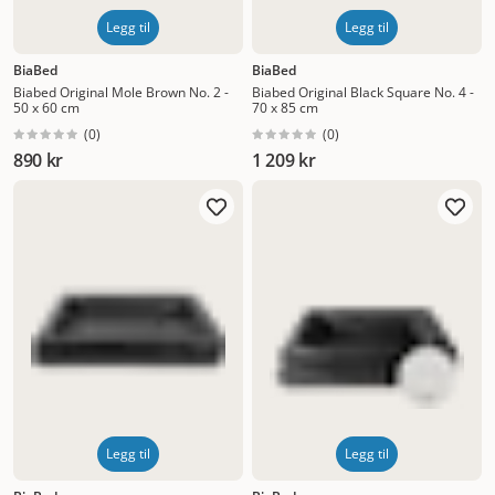
Legg til
Legg til
BiaBed
BiaBed
Biabed Original Mole Brown No. 2 -
Biabed Original Black Square No. 4 -
50 x 60 cm
70 x 85 cm
(
0
)
(
0
)
890 kr
1 209 kr
Legg til
Legg til