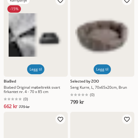
Kampanje
-15%
Legg til
Legg til
BiaBed
Selected by ZOO
Biabed Original møbeltrekk svart
Seng Kurre, L, 70x65x20cm, Brun
firkantet nr. 4 - 70 x 85 cm
(
0
)
(
0
)
799 kr
662 kr
779 kr