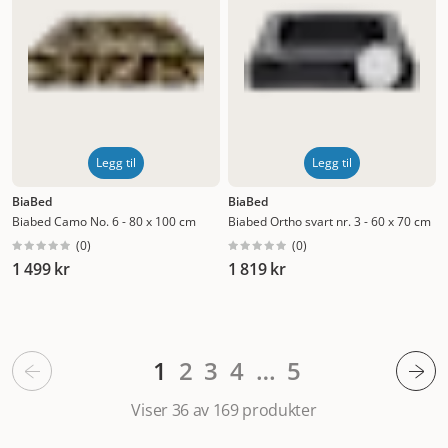
Legg til
Legg til
BiaBed
BiaBed
Biabed Camo No. 6 - 80 x 100 cm
Biabed Ortho svart nr. 3 - 60 x 70 cm
(
0
)
(
0
)
1 499 kr
1 819 kr
1
2
3
4
…
5
Viser 36 av 169
produkter