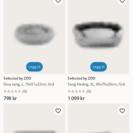
Legg til
Legg til
Selected by ZOO
Selected by ZOO
Diva seng, L, 70x51x22cm, Grå
Seng Hedvig, XL, 90x70x26cm, Grå
(
0
)
(
0
)
799 kr
1 099 kr