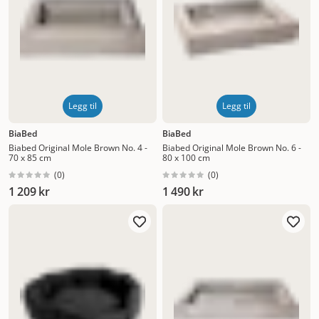
Legg til
Legg til
BiaBed
BiaBed
Biabed Original Mole Brown No. 4 -
Biabed Original Mole Brown No. 6 -
70 x 85 cm
80 x 100 cm
(
0
)
(
0
)
1 209 kr
1 490 kr