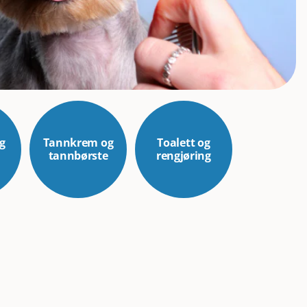
g
Tannkrem og
Toalett og
tannbørste
rengjøring