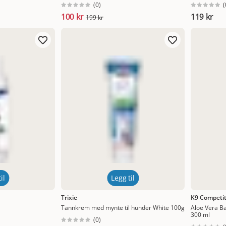
(
0
)
(
100 kr
119 kr
199 kr
il
Legg til
Trixie
K9 Competit
Tannkrem med mynte til hunder White 100g
Aloe Vera B
300 ml
(
0
)