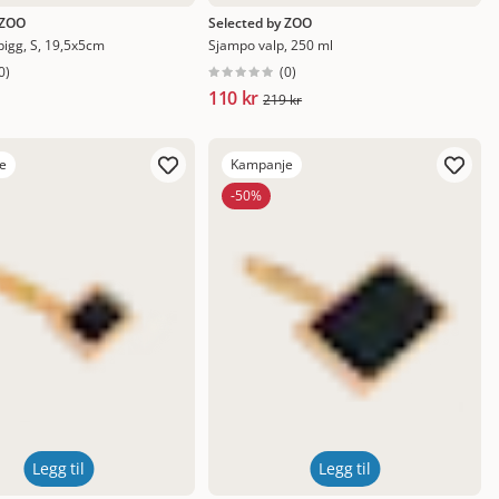
 ZOO
Selected by ZOO
pigg, S, 19,5x5cm
Sjampo valp, 250 ml
0
)
(
0
)
110 kr
219 kr
e
Kampanje
-50%
Legg til
Legg til