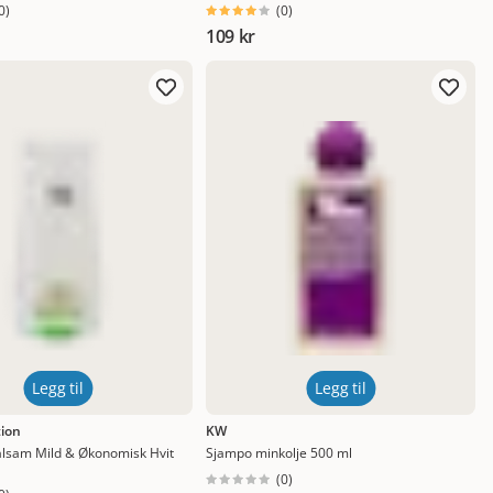
0
)
(
0
)
109 kr
Legg til
Legg til
ion
KW
alsam Mild & Økonomisk Hvit
Sjampo minkolje 500 ml
(
0
)