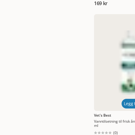
169 kr
15,5 x 11,5 cm
(
1
)
17 x 10 cm
(
4
)
17 x 9 cm
(
1
)
19 x 12 cm
(
1
)
19,5 x 5 cm
(
1
)
2-speed
(
1
)
22 x 6 cm
(
2
)
3-pack
(
1
)
30-pack
(
1
)
40 x 60 cm 7-pakning
(
1
)
Legg t
40 × 60 cm 50-pakning
(
1
)
Vet's Best
Vanntilsetning til frisk 
40-pack
(
1
)
ml
(
0
)
54 x 38 cm
(
1
)