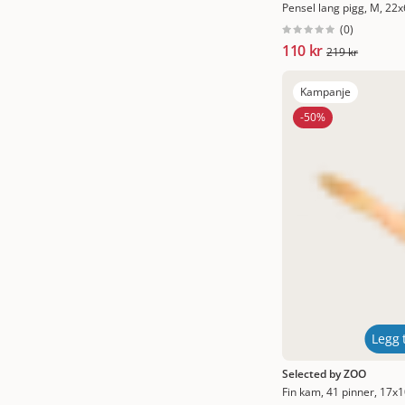
300 ml
(
24
)
Pensel lang pigg, M, 22
(
0
)
ProDen Plaque Off
(
4
)
355 ml
(
22
)
110 kr
219 kr
Savic
(
2
)
375 ml
(
1
)
Kampanje
Selected by ZOO
(
13
)
473 ml
(
4
)
-50%
Siccaro
(
9
)
488 ml
(
1
)
Simple Solution
(
4
)
500 ml
(
10
)
Spratts
(
4
)
1 st
(
9
)
Trikem
(
3
)
3 st
(
1
)
Trixie
(
28
)
5 st
(
1
)
TropiClean
(
25
)
6 st
(
1
)
Vet's Best
(
5
)
14 st
(
1
)
Legg t
Vetocanis
(
10
)
30 st
(
1
)
Selected by ZOO
Virbac
(
10
)
Fin kam, 41 pinner, 17x
50 st
(
1
)