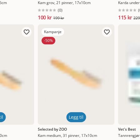
x6cm
Kam grov, 21 pinner, 17x10cm
Karda underu
(
0
)
(
100 kr
115 kr
199 kr
229
Kampanje
-50%
il
Legg til
Selected by ZOO
Vet's Best
10cm
Kam medium, 31 pinner, 17x10cm
Tannrengjøri