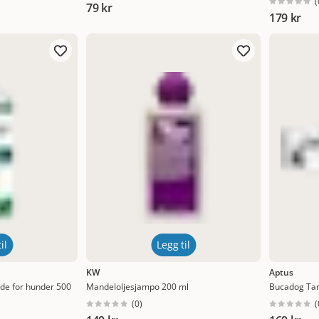
(
79 kr
179 kr
il
Legg til
KW
Aptus
ånde for hunder 500
Mandeloljesjampo 200 ml
Bucadog Ta
(
0
)
(