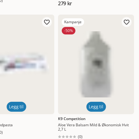
0
)
279 kr
Kampanje
-50%
Legg til
Legg til
K9 Competition
ndpasta
Aloe Vera Balsam Mild & Økonomisk Hvit
2,7 L
0
)
(
0
)