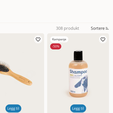
Sortere
308 produkt
Kampanje
-50%
Legg til
Legg til