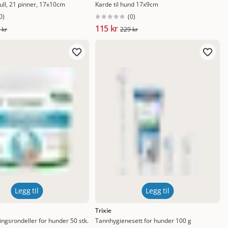
ll, 21 pinner, 17x10cm
Karde til hund 17x9cm
0
)
(
0
)
115 kr
 kr
229 kr
Legg til
Legg til
Trixie
ngsrondeller for hunder 50 stk.
Tannhygienesett for hunder 100 g