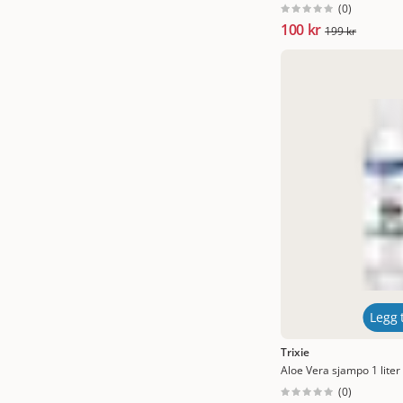
(
0
)
ZOO.se
(
1
)
56 st
(
1
)
100 kr
199 kr
100 st
(
1
)
50 stk
(
1
)
60 g
(
1
)
70 g
(
3
)
75 g
(
1
)
100 g
(
5
)
180 g
(
1
)
1 stk.
(
2
)
100 g x 6 st
(
1
)
Legg t
115 x 68,5 cm
(
1
)
Trixie
Aloe Vera sjampo 1 liter
14 x 7 cm
(
1
)
(
0
)