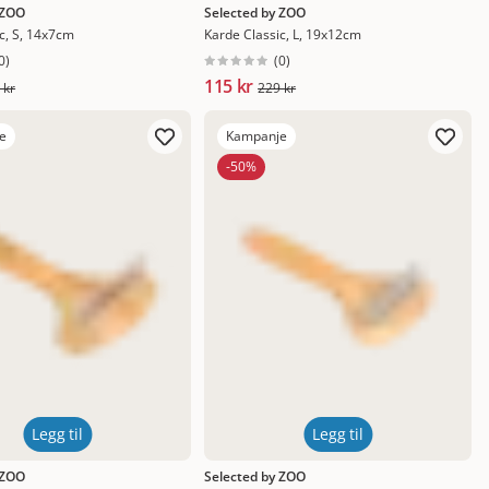
 ZOO
Selected by ZOO
c, S, 14x7cm
Karde Classic, L, 19x12cm
0
)
(
0
)
115 kr
 kr
229 kr
e
Kampanje
-50%
Legg til
Legg til
 ZOO
Selected by ZOO