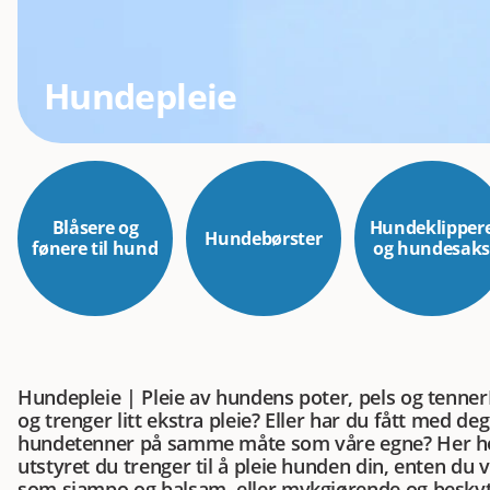
Hundepleie
Blåsere og
Hundeklipper
Hundebørster
fønere til hund
og hundesak
Hundepleie | Pleie av hundens poter, pels og tenner
og trenger litt ekstra pleie? Eller har du fått med de
hundetenner på samme måte som våre egne? Her ho
utstyret du trenger til å pleie hunden din, enten du vi
som sjampo og balsam, eller mykgjørende og beskyt