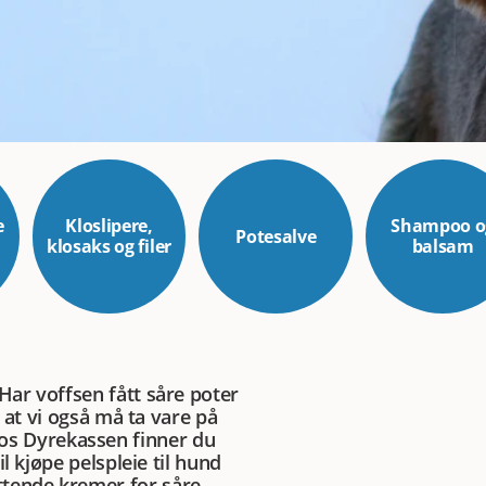
e
Kloslipere,
Shampoo o
Potesalve
s
klosaks og filer
balsam
Har voffsen fått såre poter
g at vi også må ta vare på
s Dyrekassen finner du
l kjøpe pelspleie til hund
tende kremer for såre