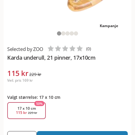
Kampanje
Selected by ZOO
(
0
)
Karda underull, 21 pinner, 17x10cm
115 kr
229 kr
Veil. pris
169 kr
Valgt størrelse: 17 x 10 cm
50
%
17 x 10 cm
115 kr
229 kr