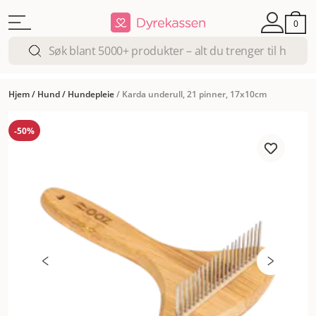
0
Hjem
/
Hund
/
Hundepleie
/
Karda underull, 21 pinner, 17x10cm
-50%