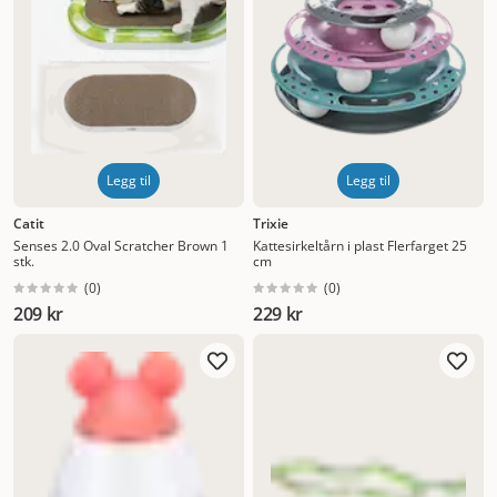
og hode. Du får alt som er tilgjengelig av dette fra alle de
kjente merkene, og du får det til de beste prisene. Og på
toppen av det - du får det levert helt hjem på døren. Hvis
du trenger råd om hva du bør kjøpe av aktivitetsleker til
katt og kattunge, kan du kontakte vår kundeservice. De
har mange års erfaring med egne og andres katter. Hva
som fungerer. Hvordan det skal brukes. Hvem det passer
Legg til
Legg til
best for. Å kjøpe aktivitetsleker og hjernetrim til katt på
nett er altså en helt trygg opplevelse siden du får de gode
Catit
Trixie
leken, de gode prisene og de gode rådene. Alt på ett sted.
Senses 2.0 Oval Scratcher Brown 1
Kattesirkeltårn i plast Flerfarget 25
stk.
cm
(
0
)
(
0
)
209 kr
229 kr