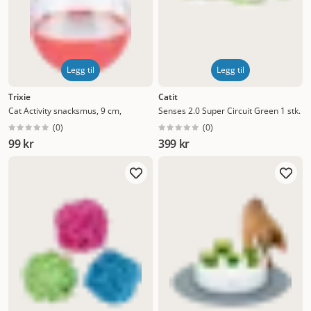
Legg til
Legg til
Trixie
Catit
Cat Activity snacksmus, 9 cm,
Senses 2.0 Super Circuit Green 1 stk.
(
0
)
(
0
)
99 kr
399 kr