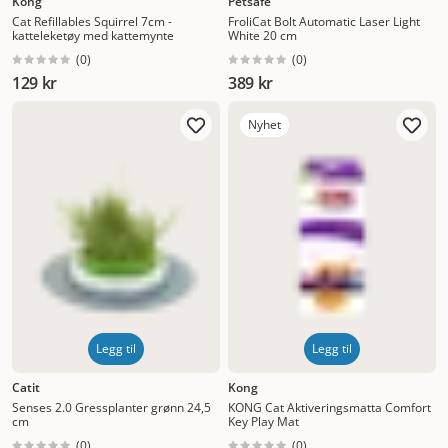
Kong
Petsafe
Cat Refillables Squirrel 7cm -
FroliCat Bolt Automatic Laser Light
katteleketøy med kattemynte
White 20 cm
(
0
)
(
0
)
129 kr
389 kr
Nyhet
Legg til
Legg til
Catit
Kong
Senses 2.0 Gressplanter grønn 24,5
KONG Cat Aktiveringsmatta Comfort
cm
Key Play Mat
(
0
)
(
0
)