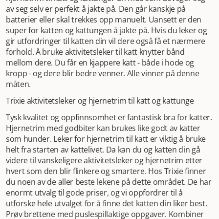
av seg selv er perfekt å jakte på. Den går kanskje på
batterier eller skal trekkes opp manuelt. Uansett er den
super for katten og kattungen å jakte på. Hvis du leker og
gir utfordringer til katten din vil dere også få et nærmere
forhold. Å bruke aktivitetsleker til katt knytter bånd
mellom dere. Du får en kjappere katt - både i hode og
kropp - og dere blir bedre venner. Alle vinner på denne
måten.
Trixie aktivitetsleker og hjernetrim til katt og kattunge
Tysk kvalitet og oppfinnsomhet er fantastisk bra for katter.
Hjernetrim med godbiter kan brukes like godt av katter
som hunder. Leker for hjernetrim til katt er viktig å bruke
helt fra starten av kattelivet. Da kan du og katten din gå
videre til vanskeligere aktivitetsleker og hjernetrim etter
hvert som den blir flinkere og smartere. Hos Trixie finner
du noen av de aller beste lekene på dette området. De har
enormt utvalg til gode priser, og vi oppfordrer til å
utforske hele utvalget for å finne det katten din liker best.
Prøv brettene med puslespillaktige oppgaver. Kombiner