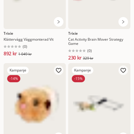
Trixie
Trixie
Klättervägg Väggmonterad Vit
Cat Activity Brain Mover Strategy
Game
(
0
)
(
0
)
892 kr
1 049 kr
230 kr
329 kr
Kampanje
Kampanje
-14%
-15%