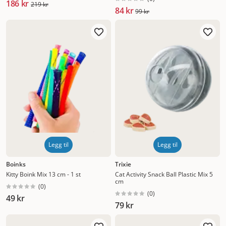
186 kr
opp manuelt. Uansett er den super for katten og
219 kr
84 kr
99 kr
kattungen å jakte på. Hvis du leker og gir utfordringer til
katten din vil dere også få et nærmere forhold. Å bruke
aktivitetsleker til katt knytter bånd mellom dere. Du får en
kjappere katt - både i hode og kropp - og dere blir bedre
venner. Alle vinner på denne måten.
Trixie aktivitetsleker
og hjernetrim til katt og kattunge
Tysk kvalitet og
oppfinnsomhet er fantastisk bra for katter. Hjernetrim
med godbiter kan brukes like godt av katter som hunder.
Leker for hjernetrim til katt er viktig å bruke helt fra starten
av kattelivet. Da kan du og katten din gå videre til
vanskeligere aktivitetsleker og hjernetrim etter hvert som
den blir flinkere og smartere. Hos Trixie finner du noen av
Legg til
Legg til
de aller beste lekene på dette området. De har enormt
utvalg til gode priser, og vi oppfordrer til å utforske hele
Boinks
Trixie
utvalget for å finne det katten din liker best. Prøv brettene
Kitty Boink Mix 13 cm - 1 st
Cat Activity Snack Ball Plastic Mix 5
med puslespillaktige oppgaver. Kombiner dem med
cm
(
0
)
godbiter, og du har noe som er perfekt for katt og
(
0
)
49 kr
kattunge. Godbiter finner du selvsagt også hos oss. Hvis
79 kr
du kombinerer godbiter og aktivitetsleker for katt i pakken