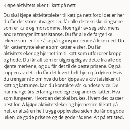
Kjøpe aktivitetsleker til katt på nett
Du skal kjøpe aktivitetsleker til katt på nett fordi det er her
du får det store utvalget. Du får alle de tekniske dingsene
som er kule og morsomme. Noen går av seg selv, mens
andre trenger litt assistanse. Du får alle de fargerike
lekene som er fine å se på og inspirerende å leke med. Du
får kattemyntelekene som katter elsker. Du får
aktivitetsleker og hjernetrim til katt som utfordrer kropp
og hode. Du får alt som er tilgjengelig av dette fra alle de
kjente merkene, og du får det til de beste prisene. Og på
toppen av det - du får det levert helt hjem på døren. Hvis
du trenger råd om hva du bør kjøpe av aktivitetsleker til
katt og kattunge, kan du kontakte vår kundeservice. De
har mange års erfaring med egne og andres katter. Hva
som fungerer. Hvordan det skal brukes. Hvem det passer
best for. Å kjøpe aktivitetsleker og hjernetrim til katt på
nett er altså en helt trygg opplevelse siden du får de gode
leken, de gode prisene og de gode rådene. Alt på ett sted.