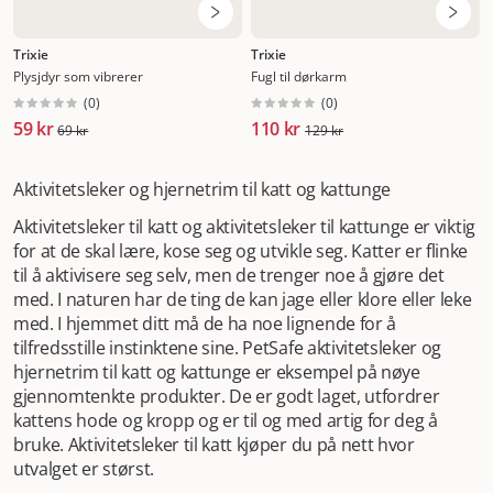
Trixie
Trixie
Plysjdyr som vibrerer
Fugl til dørkarm
(
0
)
(
0
)
59 kr
110 kr
69 kr
129 kr
Aktivitetsleker og hjernetrim til katt og kattunge
Aktivitetsleker til katt og aktivitetsleker til kattunge er viktig
for at de skal lære, kose seg og utvikle seg. Katter er flinke
til å aktivisere seg selv, men de trenger noe å gjøre det
med. I naturen har de ting de kan jage eller klore eller leke
med. I hjemmet ditt må de ha noe lignende for å
tilfredsstille instinktene sine. PetSafe aktivitetsleker og
hjernetrim til katt og kattunge er eksempel på nøye
gjennomtenkte produkter. De er godt laget, utfordrer
kattens hode og kropp og er til og med artig for deg å
bruke. Aktivitetsleker til katt kjøper du på nett hvor
utvalget er størst.