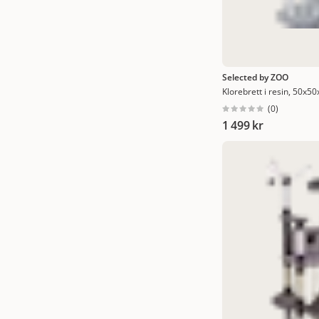
Selected by ZOO
Klorebrett i resin, 50x5
(
0
)
1 499 kr