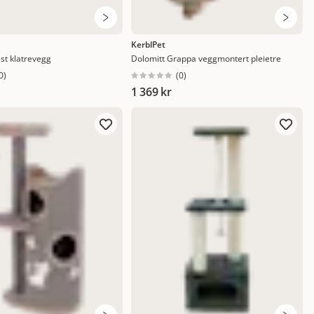
KerblPet
st klatrevegg
Dolomitt Grappa veggmontert pleietre
0
)
(
0
)
1 369 kr