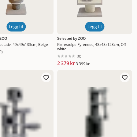
Legg til
Legg til
 ZOO
Selected by ZOO
estativ, 49x49x133cm, Beige
Klørestolpe Pyrenees, 48x48x123cm, Off
white
0
)
(
0
)
2 379 kr
3 399 kr