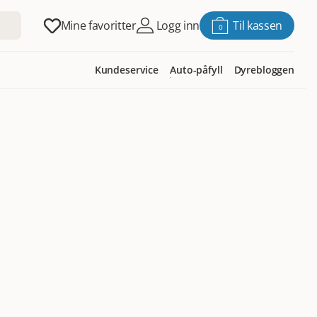
Mine favoritter
Logg inn
Til kassen
0
Kundeservice
Auto-påfyll
Dyrebloggen