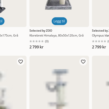
il
Legg til
Selected by ZOO
Selected by
50x175cm, Grå
Klorebrett Himalaya, 80x50x120cm, Grå
Olympus klø
(
0
)
(
2 799 kr
2 799 kr