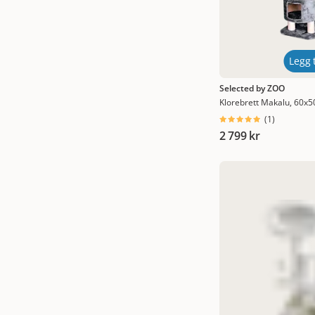
80 x 50 x 170 cm
(
1
)
77 cm
(
1
)
109 cm
(
2
)
Legg t
121 cm
(
1
)
Selected by ZOO
Klorebrett Makalu, 60x
130 cm
(
1
)
(
1
)
150 cm
(
1
)
2 799 kr
162 cm
(
1
)
187 cm
(
1
)
204 cm
(
1
)
260 cm
(
1
)
5 deler
(
1
)
6 deler
(
3
)
9 deler
(
1
)