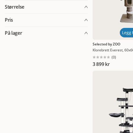
KerblPet
(
16
)
Størrelse
Selected by ZOO
(
14
)
30 x 18 cm
(
1
)
Pris
48 x 48 x 123 cm
(
2
)
På lager
Legg t
309
309
49 x 49 x 133 cm
(
2
)
På lager
(
11
)
Selected by ZOO
50 x 50 x 129 cm
(
1
)
Klorebrett Everest, 60x
(
0
)
60 x 50 x 175 cm
(
1
)
3 899 kr
60 x 60 x 198 cm
(
2
)
65 x 50 x 156 cm
(
1
)
70 x 48 x 109 cm
(
1
)
80 x 48 x 150 cm
(
1
)
80 x 50 x 120 cm
(
1
)
80 x 50 x 160 cm
(
1
)