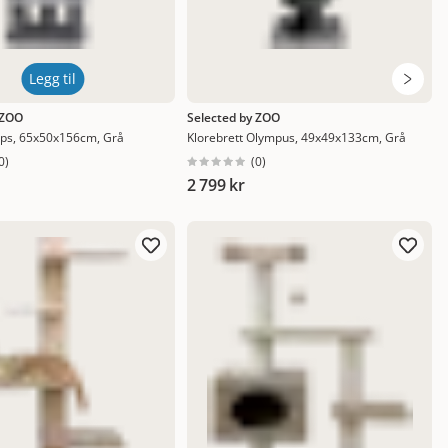
Legg til
 ZOO
Selected by ZOO
Alps, 65x50x156cm, Grå
Klorebrett Olympus, 49x49x133cm, Grå
0
)
(
0
)
2 799 kr