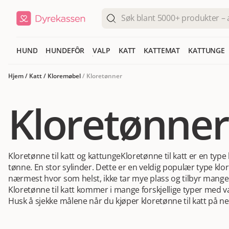
HUND
HUNDEFÔR
VALP
KATT
KATTEMAT
KATTUNGE
Hjem
/
Katt
/
Kloremøbel
/
Kloretønner
Kloretønner
Kloretønne til katt og kattunge
Kloretønne til katt er en ty
tønne. En stor sylinder. Dette er en veldig populær type kl
nærmest hvor som helst, ikke tar mye plass og tilbyr mange 
Kloretønne til katt kommer i mange forskjellige typer med 
Husk å sjekke målene når du kjøper kloretønne til katt på net
praktisk å kjøpe kloretønne til katt på nett i Norge, for da k
døren. Det er jo i mange tilfeller en ganske stor pakke det 