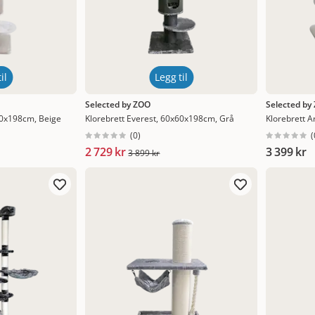
il
Legg til
Selected by ZOO
Selected by
60x198cm, Beige
Klorebrett Everest, 60x60x198cm, Grå
Klorebrett A
(
0
)
(
2 729 kr
3 399 kr
3 899 kr