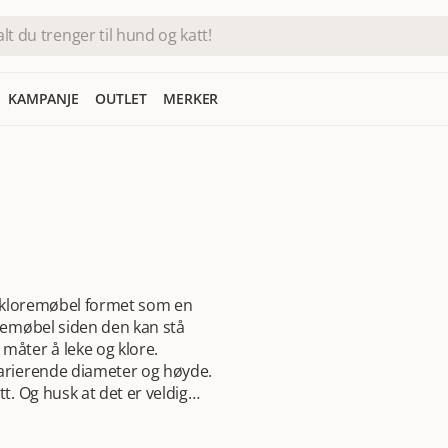
KAMPANJE
OUTLET
MERKER
pe kloremøbel formet som en
oremøbel siden den kan stå
måter å leke og klore.
varierende diameter og høyde.
t. Og husk at det er veldig
an du få den levert helt hjem på
er snakk om, og å ta den med på