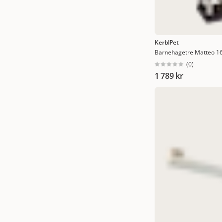
KerblPet
Barnehagetre Matteo 1
(
0
)
1 789 kr