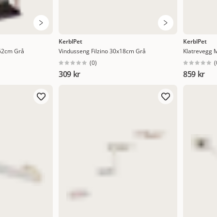
KerblPet
KerblPet
62cm Grå
Vindusseng Filzino 30x18cm Grå
Klatrevegg 
(
0
)
(
309 kr
859 kr