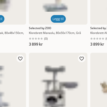
il
Legg til
Selected by ZOO
Selected by
Peak, 80x48x150cm,
Klorebrett Manaslu, 80x50x170cm, Grå
Klorebrett 
(
0
)
(
3 899 kr
3 899 kr