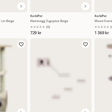
KerblPet
KerblPet
7 cm Beige
Klatrevegg Zugspitze Beige
Mount Evere
(
0
)
(
729 kr
1 369 kr