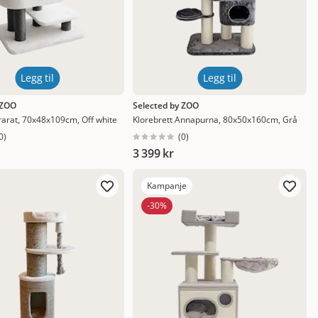
Legg til
Legg til
 ZOO
Selected by ZOO
rarat, 70x48x109cm, Off white
Klorebrett Annapurna, 80x50x160cm, Grå
0
)
(
0
)
3 399 kr
Kampanje
-30%