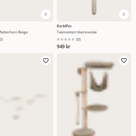
KerblPet
Matterhorn Beige
Takmontert klatreveske
0
)
(
0
)
949 kr