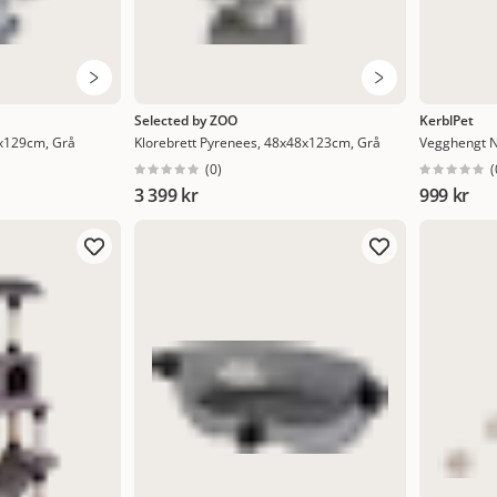
Selected by ZOO
KerblPet
0x129cm, Grå
Klorebrett Pyrenees, 48x48x123cm, Grå
Vegghengt N
(
0
)
(
3 399 kr
999 kr