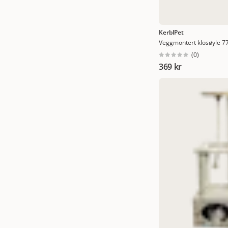
KerblPet
Veggmontert klosøyle 7
(
0
)
369 kr