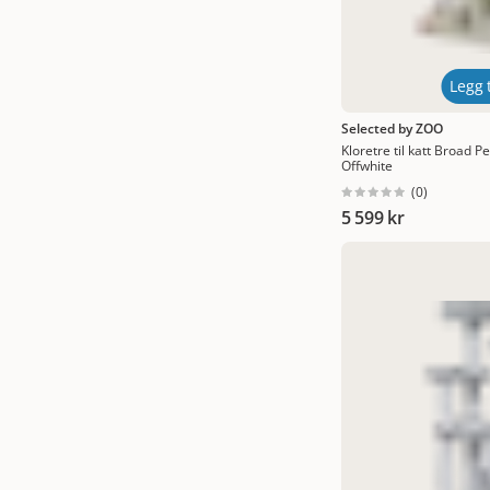
Legg t
Selected by ZOO
Kloretre til katt Broad 
Offwhite
(
0
)
5 599 kr