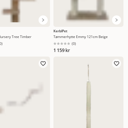
KerblPet
ursery Tree Timber
Tømmerhytte Emmy 121cm Beige
0
)
(
0
)
1 159 kr