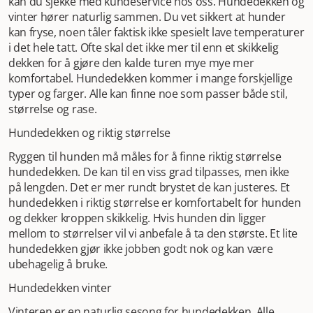
kan du sjekke med kundeservice hos oss. Hundedekken og
vinter hører naturlig sammen. Du vet sikkert at hunder
kan fryse, noen tåler faktisk ikke spesielt lave temperaturer
i det hele tatt. Ofte skal det ikke mer til enn et skikkelig
dekken for å gjøre den kalde turen mye mye mer
komfortabel. Hundedekken kommer i mange forskjellige
typer og farger. Alle kan finne noe som passer både stil,
størrelse og rase.
Hundedekken og riktig størrelse
Ryggen til hunden må måles for å finne riktig størrelse
hundedekken. De kan til en viss grad tilpasses, men ikke
på lengden. Det er mer rundt brystet de kan justeres. Et
hundedekken i riktig størrelse er komfortabelt for hunden
og dekker kroppen skikkelig. Hvis hunden din ligger
mellom to størrelser vil vi anbefale å ta den største. Et lite
hundedekken gjør ikke jobben godt nok og kan være
ubehagelig å bruke.
Hundedekken vinter
Vinteren er en naturlig sesong for hundedekken. Alle