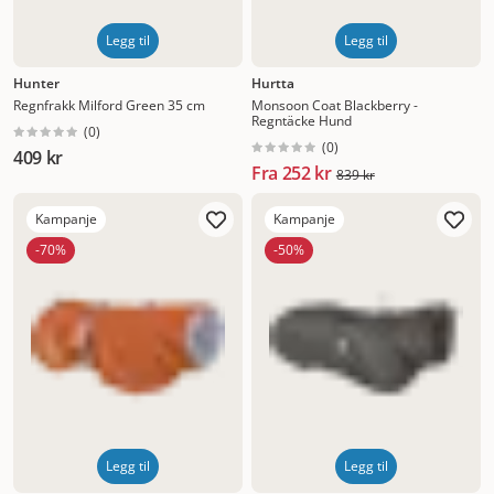
Legg til
Legg til
Hunter
Hurtta
Regnfrakk Milford Green 35 cm
Monsoon Coat Blackberry -
Regntäcke Hund
(
0
)
(
0
)
409 kr
Fra
252 kr
839 kr
Kampanje
Kampanje
-70%
-50%
Legg til
Legg til