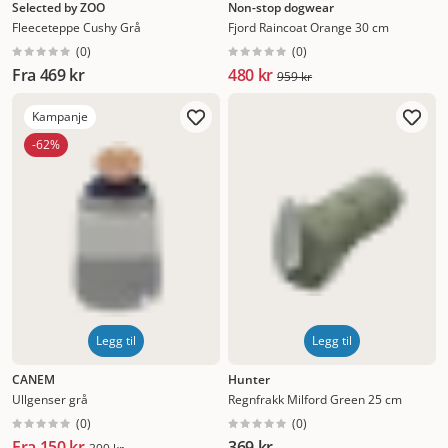
Selected by ZOO
Non-stop dogwear
Fleeceteppe Cushy Grå
Fjord Raincoat Orange 30 cm
(
0
)
(
0
)
Fra
469 kr
480 kr
959 kr
Kampanje
-62%
Legg til
Legg til
CANEM
Hunter
Ullgenser grå
Regnfrakk Milford Green 25 cm
(
0
)
(
0
)
Fra
150 kr
369 kr