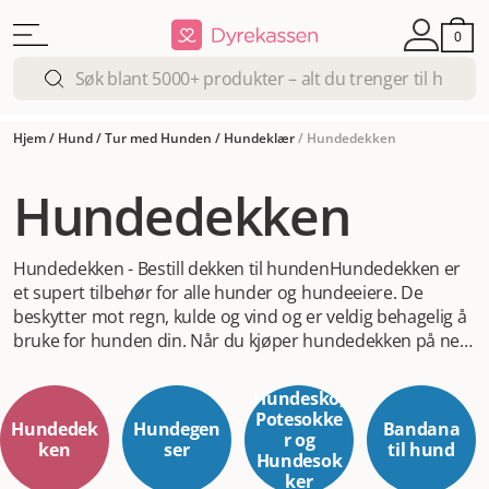
0
Hjem
/
Hund
/
Tur med Hunden
/
Hundeklær
/
Hundedekken
Hundedekken
Hundedekken - Bestill dekken til hunden
Hundedekken er
et supert tilbehør for alle hunder og hundeeiere. De
beskytter mot regn, kulde og vind og er veldig behagelig å
bruke for hunden din. Når du kjøper hundedekken på nett
må du vite hundens størrelse. På produktene står det
hvordan du måler og det står størrelse på alle dekken til
Hundesko,
hund. Hvis du trenger mer hjelp kan du sjekke med
Potesokke
Hundedek
Hundegen
Bandana
kundeservice hos oss. Hundedekken og vinter hører
r og
ken
ser
til hund
Hundesok
naturlig sammen. Du vet sikkert at hunder kan fryse, noen
ker
tåler faktisk ikke spesielt lave temperaturer i det hele tatt.