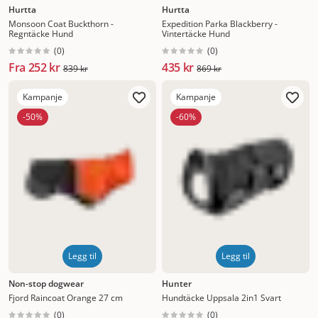
Hurtta
Hurtta
Monsoon Coat Buckthorn -
Expedition Parka Blackberry -
Regntäcke Hund
Vintertäcke Hund
(
0
)
(
0
)
Fra
252 kr
435 kr
839 kr
869 kr
Kampanje
Kampanje
-50%
-60%
Legg til
Legg til
Non-stop dogwear
Hunter
Fjord Raincoat Orange 27 cm
Hundtäcke Uppsala 2in1 Svart
(
0
)
(
0
)