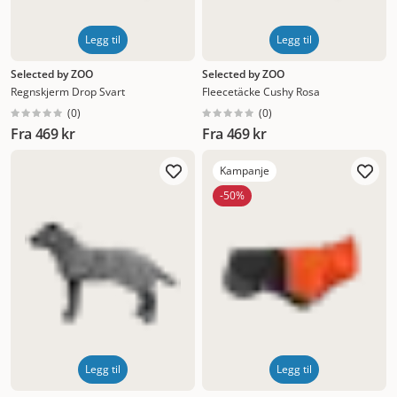
Legg til
Legg til
Selected by ZOO
Selected by ZOO
Regnskjerm Drop Svart
Fleecetäcke Cushy Rosa
(
0
)
(
0
)
Fra
469 kr
Fra
469 kr
Kampanje
-50%
Legg til
Legg til