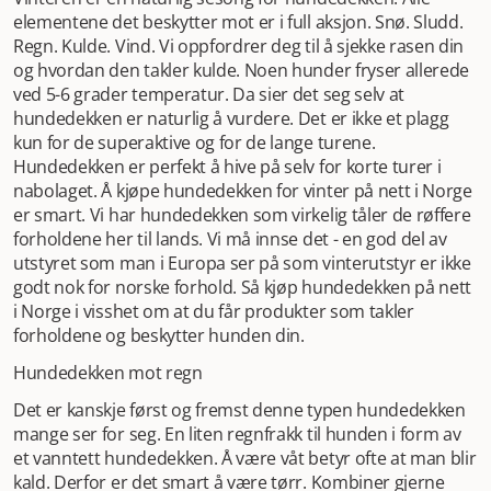
elementene det beskytter mot er i full aksjon. Snø. Sludd.
Regn. Kulde. Vind. Vi oppfordrer deg til å sjekke rasen din
og hvordan den takler kulde. Noen hunder fryser allerede
ved 5-6 grader temperatur. Da sier det seg selv at
hundedekken er naturlig å vurdere. Det er ikke et plagg
kun for de superaktive og for de lange turene.
Hundedekken er perfekt å hive på selv for korte turer i
nabolaget. Å kjøpe hundedekken for vinter på nett i Norge
er smart. Vi har hundedekken som virkelig tåler de røffere
forholdene her til lands. Vi må innse det - en god del av
utstyret som man i Europa ser på som vinterutstyr er ikke
godt nok for norske forhold. Så kjøp hundedekken på nett
i Norge i visshet om at du får produkter som takler
forholdene og beskytter hunden din.
Hundedekken mot regn
Det er kanskje først og fremst denne typen hundedekken
mange ser for seg. En liten regnfrakk til hunden i form av
et vanntett hundedekken. Å være våt betyr ofte at man blir
kald. Derfor er det smart å være tørr. Kombiner gjerne