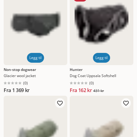
Legg til
Legg til
Non-stop dogwear
Hunter
Glacier wool jacket
Dog Coat Uppsala Softshell
(
0
)
(
0
)
Fra
1 369 kr
Fra
162 kr
431 kr