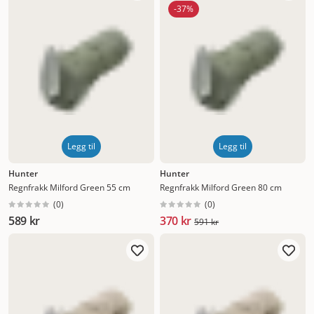
-37%
Legg til
Legg til
Hunter
Hunter
Regnfrakk Milford Green 55 cm
Regnfrakk Milford Green 80 cm
(
0
)
(
0
)
589 kr
370 kr
591 kr