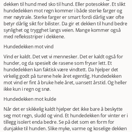
dekken til hund med sko til hund. Eller potesokker. Et slikt
hundedekken mot regn kommer i både sterke farger og
mer nøytrale. Sterke farger er smart fordi dårlig vær ofte
betyr dårlig sikt for bilister. Da gir et dekken til hund bedre
synlighet og trygghet langs veien. Mange kommer også
med refleksstriper i dekkene.
Hundedekken mot vind
Vind er kaldt. Det vet vi mennesker. Det er kaldt også for
hunder, og da spesielt de rasene som fryser lett. Et
hundedekken kan faktisk være vindtett. Da hjelper det
virkelig godt på turene hele året egentlig. Hundedekken
mot vind er fint å bruke hele året, uansett årstid. Og heller
ikke kun i regn og snø.
Hundedekken mot kulde
Når det er skikkelig kaldt hjelper det ikke bare å beskytte
seg mot regn, sludd og vind. Et hundedekken for vinter er i
tillegg isolert enda bedre. Se på det som en form for
dunjakke til hunden. Slike myke, varme og koselige dekken