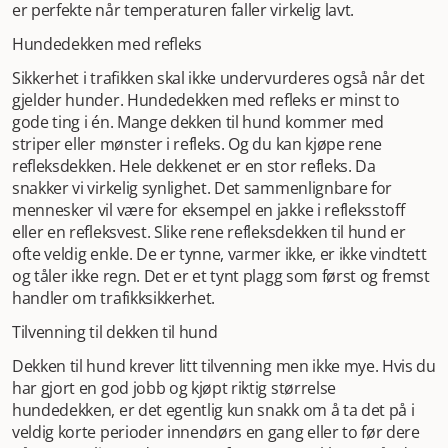
er perfekte når temperaturen faller virkelig lavt.
Hundedekken med refleks
Sikkerhet i trafikken skal ikke undervurderes også når det
gjelder hunder. Hundedekken med refleks er minst to
gode ting i én. Mange dekken til hund kommer med
striper eller mønster i refleks. Og du kan kjøpe rene
refleksdekken. Hele dekkenet er en stor refleks. Da
snakker vi virkelig synlighet. Det sammenlignbare for
mennesker vil være for eksempel en jakke i refleksstoff
eller en refleksvest. Slike rene refleksdekken til hund er
ofte veldig enkle. De er tynne, varmer ikke, er ikke vindtett
og tåler ikke regn. Det er et tynt plagg som først og fremst
handler om trafikksikkerhet.
Tilvenning til dekken til hund
Dekken til hund krever litt tilvenning men ikke mye. Hvis du
har gjort en god jobb og kjøpt riktig størrelse
hundedekken, er det egentlig kun snakk om å ta det på i
veldig korte perioder innendørs en gang eller to før dere