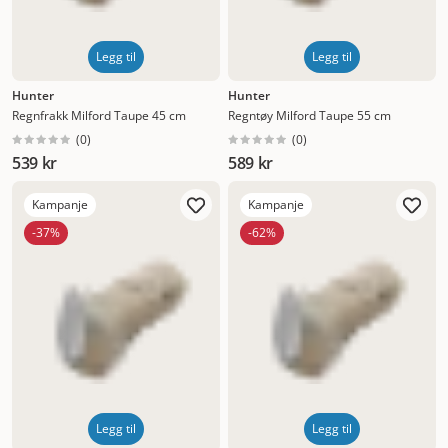
Legg til
Legg til
Hunter
Hunter
Regnfrakk Milford Taupe 45 cm
Regntøy Milford Taupe 55 cm
(
0
)
(
0
)
539 kr
589 kr
Kampanje
Kampanje
-37%
-62%
Legg til
Legg til