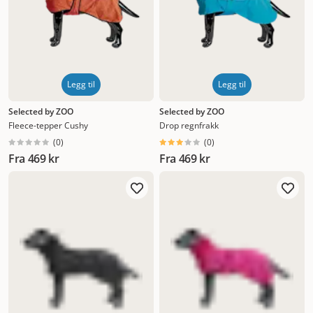
Hvis du har gjort en god jobb og kjøpt riktig størrelse
hundedekken, er det egentlig kun snakk om å ta det på i
veldig korte perioder innendørs en gang eller to før dere
går ut. Da slipper du stresset første gang akkurat når dere
skal ut døren.
Legg til
Legg til
Selected by ZOO
Selected by ZOO
Fleece-tepper Cushy
Drop regnfrakk
(
0
)
(
0
)
Fra
469 kr
Fra
469 kr