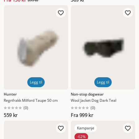
399 kr
Legg til
Legg til
Hunter
Non-stop dogwear
Regnfrakk Milford Taupe 50 cm
Wool Jacket Dog Dark Teal
(
0
)
(
0
)
559 kr
Fra
999 kr
Kampanje
-62%