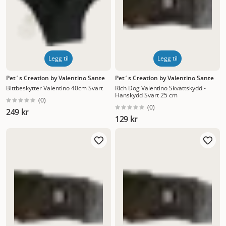
Legg til
Legg til
Pet´s Creation by Valentino Sante
Pet´s Creation by Valentino Sante
Bittbeskytter Valentino 40cm Svart
Rich Dog Valentino Skvättskydd -
Hanskydd Svart 25 cm
(
0
)
(
0
)
249 kr
129 kr