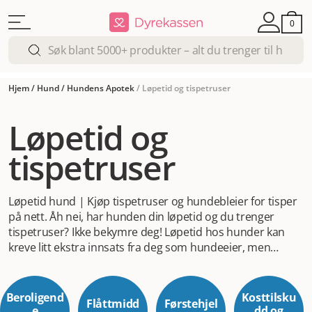
0
Hjem
/
Hund
/
Hundens Apotek
/
Løpetid og tispetruser
Løpetid og
tispetruser
Løpetid hund | Kjøp tispetruser og hundebleier for tisper
på nett.
Åh nei, har hunden din løpetid og du trenger
tispetruser? Ikke bekymre deg! Løpetid hos hunder kan
kreve litt ekstra innsats fra deg som hundeeier, men
heldigvis finnes det gode produkter som kan hjelpe deg i
denne perioden. Hos enkelte hunder merker man ikke at
de er i løpetid før man ser blodflekker og blødninger.
Beroligend
Kosttilsku
Flåttmidd
Førstehjel
Atferdsforandringer kan også skje både før og under
e
dd og