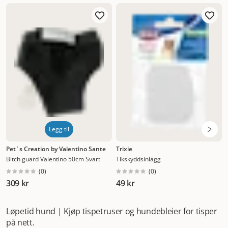
Legg til
Pet´s Creation by Valentino Sante
Trixie
Bitch guard Valentino 50cm Svart
Tikskyddsinlägg
(
0
)
(
0
)
309 kr
49 kr
Løpetid hund | Kjøp tispetruser og hundebleier for tisper
på nett.