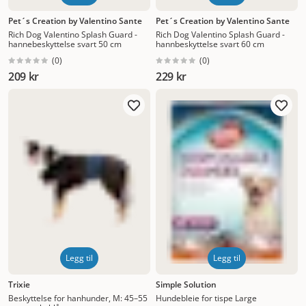
Pet´s Creation by Valentino Sante
Pet´s Creation by Valentino Sante
Rich Dog Valentino Splash Guard -
Rich Dog Valentino Splash Guard -
hannebeskyttelse svart 50 cm
hannbeskyttelse svart 60 cm
(
0
)
(
0
)
209 kr
229 kr
Legg til
Legg til
Trixie
Simple Solution
Beskyttelse for hanhunder, M: 45–55
Hundebleie for tispe Large