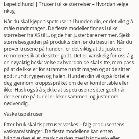
Løpetid hund | Truser i ulike størrelser – Hvordan velge
riktig
Når du skal kjøpe tispetruser til hunden din, er det viktig å
måle rundt magen. De fleste modeller finnes i ulike
størrelser fra XS til L, og de har justerbare remmer. Sjekk
størrelsesguiden på produktsiden før du bestiller. Når du
prøver trusene på hunden, er det viktig at du justerer
remmene slik at de sitter godt. Det er vanskelig for oss å gi
en nøyaktig beskrivelse av hvordan de skal sitte, men pass
på at de ikke er for stramme rundt magen og at de sitter
godt rundt ryggen og halen. Hunden din vil også fortelle
deg gjennom kroppsspråket om de er komfortable eller
ikke. Husk også å sjekke at tispetrusene sitter godt når
dere er ute på tur eller leker sammen, og juster om
nødvendig.
Vaske tispetruser
Etter bruk skal tispetruser vaskes – følg produsentens
vaskeanvisninger. De fleste modellene kan enten
håndvaskes eller maskinvaskes med håndvask- eller