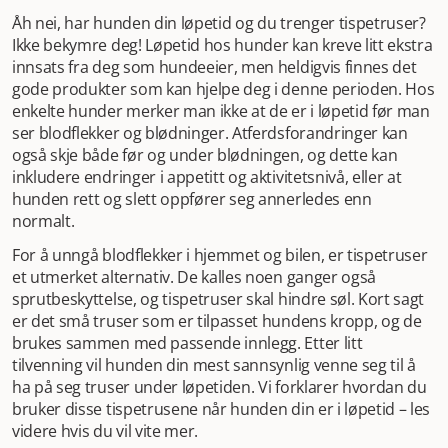
Åh nei, har hunden din løpetid og du trenger tispetruser?
Ikke bekymre deg! Løpetid hos hunder kan kreve litt ekstra
innsats fra deg som hundeeier, men heldigvis finnes det
gode produkter som kan hjelpe deg i denne perioden. Hos
enkelte hunder merker man ikke at de er i løpetid før man
ser blodflekker og blødninger. Atferdsforandringer kan
også skje både før og under blødningen, og dette kan
inkludere endringer i appetitt og aktivitetsnivå, eller at
hunden rett og slett oppfører seg annerledes enn
normalt.
For å unngå blodflekker i hjemmet og bilen, er tispetruser
et utmerket alternativ. De kalles noen ganger også
sprutbeskyttelse, og tispetruser skal hindre søl. Kort sagt
er det små truser som er tilpasset hundens kropp, og de
brukes sammen med passende innlegg. Etter litt
tilvenning vil hunden din mest sannsynlig venne seg til å
ha på seg truser under løpetiden. Vi forklarer hvordan du
bruker disse tispetrusene når hunden din er i løpetid – les
videre hvis du vil vite mer.