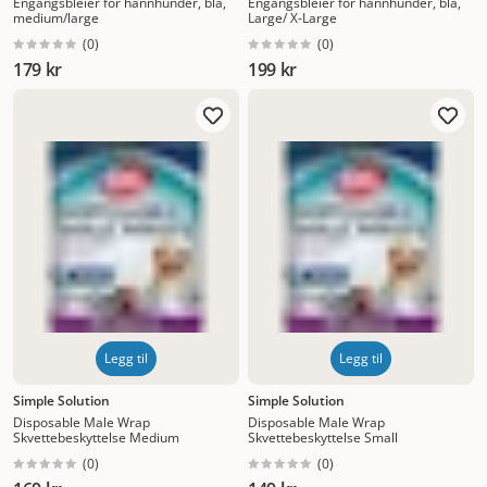
Engangsbleier for hannhunder, blå,
Engangsbleier for hannhunder, blå,
medium/large
Large/ X-Large
(
0
)
(
0
)
179 kr
199 kr
Legg til
Legg til
Simple Solution
Simple Solution
Disposable Male Wrap
Disposable Male Wrap
Skvettebeskyttelse Medium
Skvettebeskyttelse Small
(
0
)
(
0
)