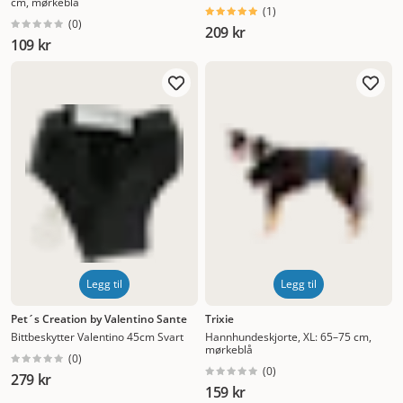
cm, mørkeblå
(
1
)
(
0
)
209 kr
109 kr
Legg til
Legg til
Pet´s Creation by Valentino Sante
Trixie
Bittbeskytter Valentino 45cm Svart
Hannhundeskjorte, XL: 65–75 cm,
mørkeblå
(
0
)
(
0
)
279 kr
159 kr