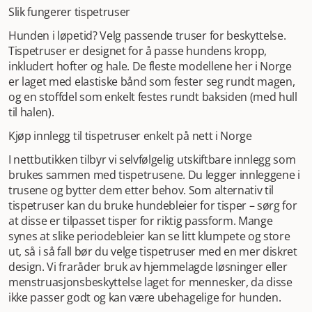
Slik fungerer tispetruser
Hunden i løpetid? Velg passende truser for beskyttelse.
Tispetruser er designet for å passe hundens kropp,
inkludert hofter og hale. De fleste modellene her i Norge
er laget med elastiske bånd som fester seg rundt magen,
og en stoffdel som enkelt festes rundt baksiden (med hull
til halen).
Kjøp innlegg til tispetruser enkelt på nett i Norge
I nettbutikken tilbyr vi selvfølgelig utskiftbare innlegg som
brukes sammen med tispetrusene. Du legger innleggene i
trusene og bytter dem etter behov. Som alternativ til
tispetruser kan du bruke hundebleier for tisper – sørg for
at disse er tilpasset tisper for riktig passform. Mange
synes at slike periodebleier kan se litt klumpete og store
ut, så i så fall bør du velge tispetruser med en mer diskret
design. Vi fraråder bruk av hjemmelagde løsninger eller
menstruasjonsbeskyttelse laget for mennesker, da disse
ikke passer godt og kan være ubehagelige for hunden.