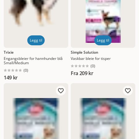
Legg til
Legg til
Trixie
Simple Solution
Engangsbleier for hannhunder blå
Vaskbar bleie for tisper
Small/Medium
(
0
)
(
0
)
Fra
209 kr
149 kr