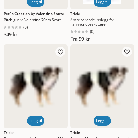
Legg til
Legg til
Pet´s Creation by Valentino Sante
Trixie
Bitch guard Valentino 70cm Svart
Absorberende innlegg for
hannhundbeskyttere
(
0
)
(
0
)
349 kr
Fra
99 kr
Legg til
Legg til
Trixie
Trixie