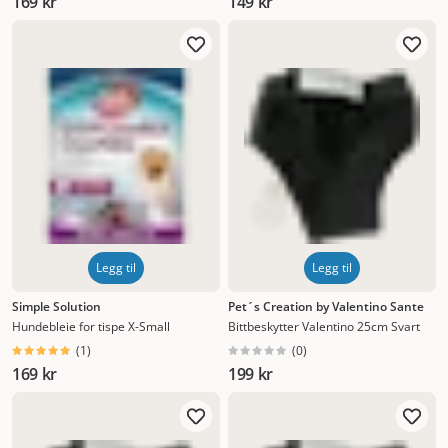
169 kr
149 kr
Legg til
Legg til
Simple Solution
Pet´s Creation by Valentino Sante
Hundebleie for tispe X-Small
Bittbeskytter Valentino 25cm Svart
(
1
)
(
0
)
169 kr
199 kr