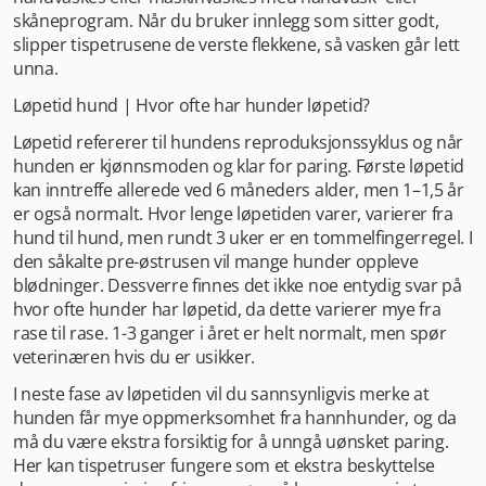
skåneprogram. Når du bruker innlegg som sitter godt,
slipper tispetrusene de verste flekkene, så vasken går lett
unna.
Løpetid hund | Hvor ofte har hunder løpetid?
Løpetid refererer til hundens reproduksjonssyklus og når
hunden er kjønnsmoden og klar for paring. Første løpetid
kan inntreffe allerede ved 6 måneders alder, men 1–1,5 år
er også normalt. Hvor lenge løpetiden varer, varierer fra
hund til hund, men rundt 3 uker er en tommelfingerregel. I
den såkalte pre-østrusen vil mange hunder oppleve
blødninger. Dessverre finnes det ikke noe entydig svar på
hvor ofte hunder har løpetid, da dette varierer mye fra
rase til rase. 1-3 ganger i året er helt normalt, men spør
veterinæren hvis du er usikker.
I neste fase av løpetiden vil du sannsynligvis merke at
hunden får mye oppmerksomhet fra hannhunder, og da
må du være ekstra forsiktig for å unngå uønsket paring.
Her kan tispetruser fungere som et ekstra beskyttelse