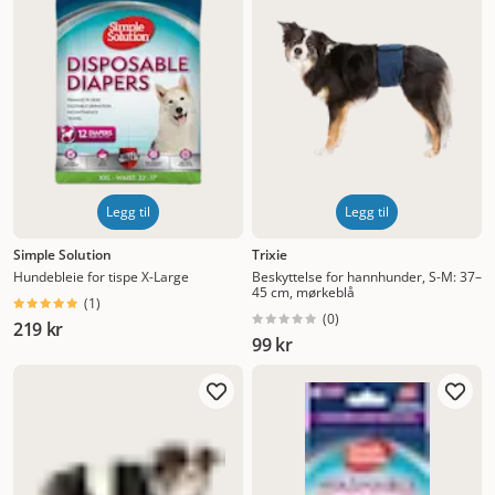
tispetruser fungere som et ekstra beskyttelse dersom
noen ivrige frirere prøver å komme nær i et
uoppmerksomt øyeblikk, men husk at det ikke er noen
garanti for å forhindre dette.
Kjøp hundebleier til tisper og
tispetruser online hos Dyrekasen
Spør oss gjerne om råd
hvis du er usikker på hva du bør velge til hunden din. Velg
blant modeller fra kjente og pålitelige merker og få rask
levering etter bestilling. Når du handler for mer enn 499
kr, betaler vi frakten. Har du funnet det du leter etter? Ta
Legg til
Legg til
en titt i nettbutikken og velg dine favoritter!
Simple Solution
Trixie
Hundebleie for tispe X-Large
Beskyttelse for hannhunder, S-M: 37–
45 cm, mørkeblå
(
1
)
(
0
)
219 kr
99 kr