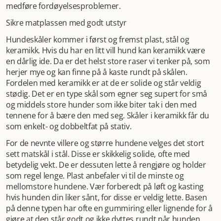
medføre fordøyelsesproblemer.
Sikre matplassen med godt utstyr
Hundeskåler kommer i først og fremst plast, stål og
keramikk. Hvis du har en litt vill hund kan keramikk være
en dårlig ide. Da er det helst store raser vi tenker på, som
herjer mye og kan finne på å kaste rundt på skålen.
Fordelen med keramikk er at de er solide og står veldig
stødig. Det er en type skål som egner seg supert for små
og middels store hunder som ikke biter tak i den med
tennene for å bære den med seg. Skåler i keramikk får du
som enkelt- og dobbeltfat på stativ.
For de nevnte villere og større hundene velges det stort
sett matskål i stål. Disse er skikkelig solide, ofte med
betydelig vekt. De er dessuten lette å rengjøre og holder
som regel lenge. Plast anbefaler vi til de minste og
mellomstore hundene. Vær forberedt på løft og kasting
hvis hunden din liker sånt, for disse er veldig lette. Basen
på denne typen har ofte en gummiring eller lignende for å
gjøre at den står godt og ikke dyttes rundt når hunden