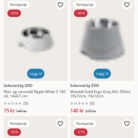
Kampanje
Kampanje
-50%
-50%
Legg til
Legg til
Selected by ZOO
Selected by ZOO
Mat- og vannskål Ripple White S 160
Matskål Solid Ergo Grey M/L 450ml,
ml, 14x4,5 cm
19x12cm, 19x12cm
(
0
)
(
0
)
75 kr
140 kr
149 kr
279 kr
Kampanje
Kampanje
-50%
-37%