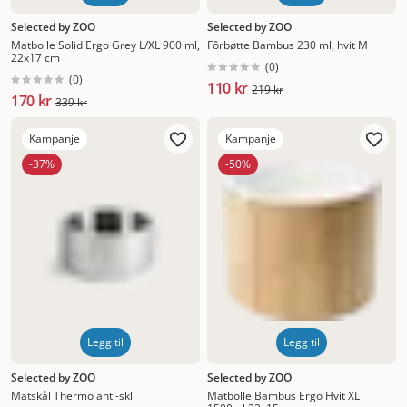
Selected by ZOO
Selected by ZOO
Matbolle Solid Ergo Grey L/XL 900 ml,
Fôrbøtte Bambus 230 ml, hvit M
22x17 cm
(
0
)
(
0
)
110 kr
219 kr
170 kr
339 kr
Kampanje
Kampanje
-37%
-50%
Legg til
Legg til
Selected by ZOO
Selected by ZOO
Matskål Thermo anti-skli
Matbolle Bambus Ergo Hvit XL