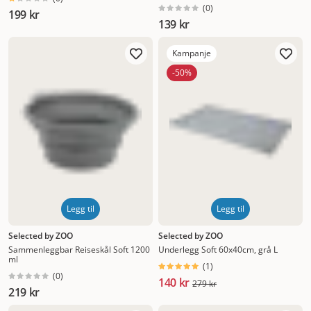
soft turkis
(
0
)
199 kr
139 kr
Kampanje
-50%
Legg til
Legg til
Selected by ZOO
Selected by ZOO
Sammenleggbar Reiseskål Soft 1200
Underlegg Soft 60x40cm, grå L
ml
(
1
)
(
0
)
140 kr
279 kr
219 kr