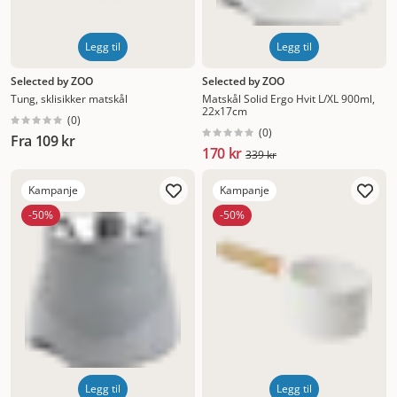
Legg til
Legg til
Selected by ZOO
Selected by ZOO
Tung, sklisikker matskål
Matskål Solid Ergo Hvit L/XL 900ml,
22x17cm
(
0
)
(
0
)
Fra
109 kr
170 kr
339 kr
Kampanje
Kampanje
-50%
-50%
Legg til
Legg til