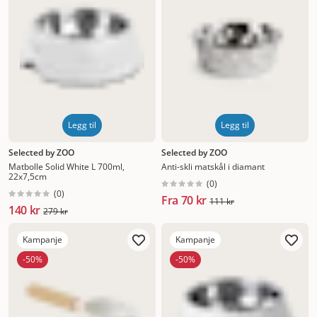
Legg til
Legg til
Selected by ZOO
Selected by ZOO
Matbolle Solid White L 700ml,
Anti-skli matskål i diamant
22x7,5cm
(
0
)
(
0
)
Fra
70 kr
111 kr
140 kr
279 kr
Kampanje
Kampanje
-50%
-50%