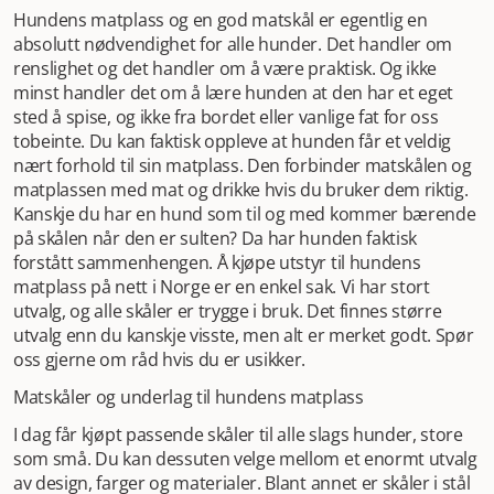
Hundens matplass og en god matskål er egentlig en
absolutt nødvendighet for alle hunder. Det handler om
renslighet og det handler om å være praktisk. Og ikke
minst handler det om å lære hunden at den har et eget
sted å spise, og ikke fra bordet eller vanlige fat for oss
tobeinte. Du kan faktisk oppleve at hunden får et veldig
nært forhold til sin matplass. Den forbinder matskålen og
matplassen med mat og drikke hvis du bruker dem riktig.
Kanskje du har en hund som til og med kommer bærende
på skålen når den er sulten? Da har hunden faktisk
forstått sammenhengen. Å kjøpe utstyr til hundens
matplass på nett i Norge er en enkel sak. Vi har stort
utvalg, og alle skåler er trygge i bruk. Det finnes større
utvalg enn du kanskje visste, men alt er merket godt. Spør
oss gjerne om råd hvis du er usikker.
Matskåler og underlag til hundens matplass
I dag får kjøpt passende skåler til alle slags hunder, store
som små. Du kan dessuten velge mellom et enormt utvalg
av design, farger og materialer. Blant annet er skåler i stål