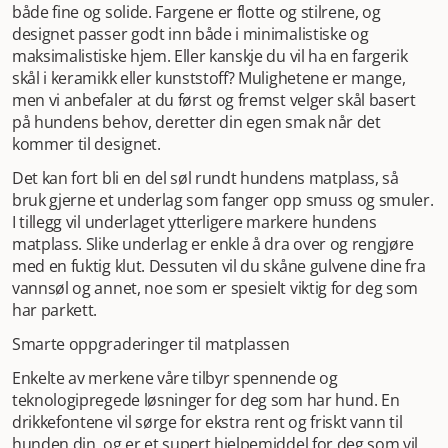
både fine og solide. Fargene er flotte og stilrene, og
designet passer godt inn både i minimalistiske og
maksimalistiske hjem. Eller kanskje du vil ha en fargerik
skål i keramikk eller kunststoff? Mulighetene er mange,
men vi anbefaler at du først og fremst velger skål basert
på hundens behov, deretter din egen smak når det
kommer til designet.
Det kan fort bli en del søl rundt hundens matplass, så
bruk gjerne et underlag som fanger opp smuss og smuler.
I tillegg vil underlaget ytterligere markere hundens
matplass. Slike underlag er enkle å dra over og rengjøre
med en fuktig klut. Dessuten vil du skåne gulvene dine fra
vannsøl og annet, noe som er spesielt viktig for deg som
har parkett.
Smarte oppgraderinger til matplassen
Enkelte av merkene våre tilbyr spennende og
teknologipregede løsninger for deg som har hund. En
drikkefontene vil sørge for ekstra rent og friskt vann til
hunden din, og er et supert hjelpemiddel for deg som vil