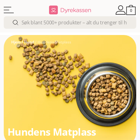
0
Hjem
/
Hund
/
Hundens Matplass
Hundens Matplass