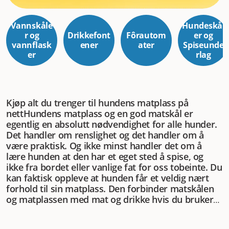
Vannskåle
Hundeskål
r og
Drikkefont
Fôrautom
er og
vannflask
ener
ater
Spiseunde
er
rlag
Kjøp alt du trenger til hundens matplass på
nett
Hundens matplass og en god matskål er
egentlig en absolutt nødvendighet for alle hunder.
Det handler om renslighet og det handler om å
være praktisk. Og ikke minst handler det om å
lære hunden at den har et eget sted å spise, og
ikke fra bordet eller vanlige fat for oss tobeinte. Du
kan faktisk oppleve at hunden får et veldig nært
forhold til sin matplass. Den forbinder matskålen
og matplassen med mat og drikke hvis du bruker
dem riktig. Kanskje du har en hund som til og med
kommer bærende på skålen når den er sulten? Da