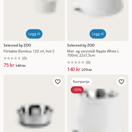
Legg til
Legg til
Selected by ZOO
Selected by ZOO
Fôrbøtte Bambus 120 ml, hvit S
Mat- og vannskål Ripple White L
700ml, 22x7,5cm
(
0
)
(
0
)
75 kr
149 kr
140 kr
279 kr
Kampanje
-50%