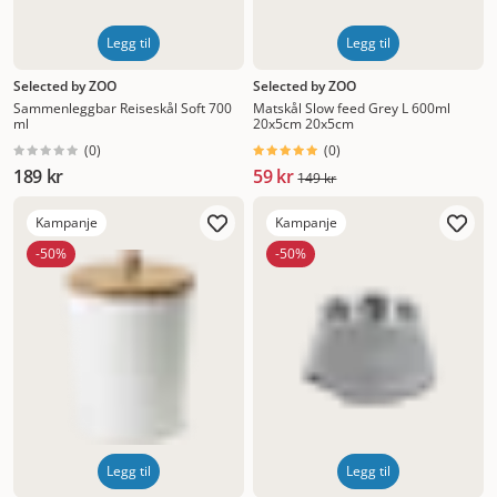
Legg til
Legg til
Selected by ZOO
Selected by ZOO
Sammenleggbar Reiseskål Soft 700
Matskål Slow feed Grey L 600ml
ml
20x5cm 20x5cm
(
0
)
(
0
)
189 kr
59 kr
149 kr
Kampanje
Kampanje
-50%
-50%
Legg til
Legg til