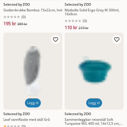
Selected by ZOO
Selected by ZOO
Godterikrukke Bambus 15x22cm, hvit
Matbolle Solid Ergo Grey M 300ml,
16x9cm
(
0
)
(
0
)
195 kr
389 kr
110 kr
219 kr
Legg til
Legg til
Selected by ZOO
Selected by ZOO
Leaf vannflaske med skål Grå
Sammenleggbar reiseskål Soft
Turquoise M/L 400 ml, 14x12,5 cm,
(
0
)