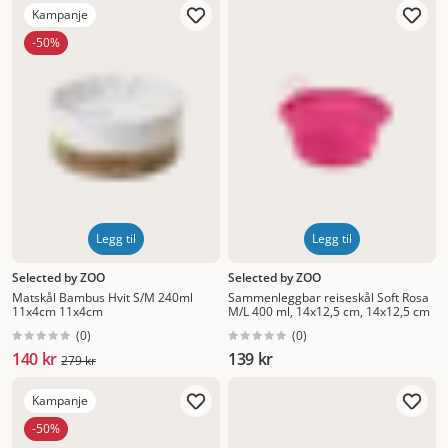
Kampanje
-50%
Legg til
Legg til
Selected by ZOO
Selected by ZOO
Matskål Bambus Hvit S/M 240ml
Sammenleggbar reiseskål Soft Rosa
11x4cm 11x4cm
M/L 400 ml, 14x12,5 cm, 14x12,5 cm
(
0
)
(
0
)
140 kr
139 kr
279 kr
Kampanje
-50%