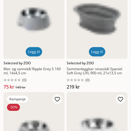
Legg til
Legg til
Selected by ZOO
Selected by ZOO
Mat- og vannskål Ripple Grey S 160
Sammenleggbar reiseskål Spaniel
ml, 14x4,5 cm
Soft Grey L/XL 900 ml, 21x13,5 cm
(
0
)
(
0
)
75 kr
219 kr
149 kr
Kampanje
-50%