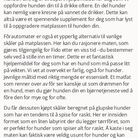
oppfordre hunden din til å drikke oftere. En del hunder
kan nemlig være kresne på vannet de drikker. Dette kan
altså være et spennende supplement for deg som har lyst
til å oppgradere matplassen til hunden din.
Fôrautomater er også et ypperlig alternativ til vanlige
skåler på matplassen. Her kan du rasjonere maten, som
gjøres tilgjengelig for Fido etter en viss tid - du bestemmer
selv ved å stille inn en timer. Dette er et fantastisk
hjelpemiddel for deg som har en hund som må passe litt
på vekten. Vi vet at overvekt er farlig, også for hunder.
Jevnlige måltid med riktig mengde er essensielt. Et matfat
som renner over av fôr ser kanskje ut som drømmen for
en hund, men du gjør hunden din en bjørnetjeneste ved å
fôre den for mye og for ofte.
Du får dessuten kjøpt skåler beregnet på glupske hunder
som har en tendens til å spise for raskt. Her er innsiden
formet som en liten labyrint der du legger tørrfôret, som
er perfekt for hunder som spiser alt for raskt. Å kaste i seg
maten kan faktisk være veldig usunt for hunder og kan