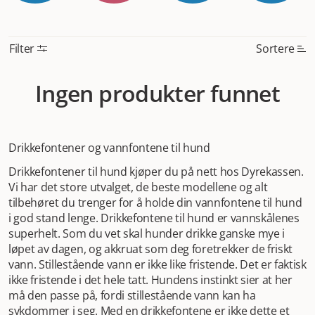
drikkefontene er ikke dette et problem. Hvis du har
spørsmål når du skal kjøpe vannfontene til hund på nett i
Norge kan du kontakte oss. Vi har testet ut forskjellige
Filter
Sortere
modeller og vet hvordan de er i bruk. Vi kan gi deg de
gode tipsene som gjør at du kjøper riktig drikkefontene til
Mest relevant
Ingen produkter funnet
hund.
Vannfontene til hund
Vannfontene til hund er en
Nytt
utrolig smart og hjelpfull dings. Av alle tekniske,
elektroniske hjelpemidler du kan kjøpe til hund, er nok
Høyest pris
dette den mest fornuftige. Hunder er naturlig og
Drikkefontener og vannfontene til hund
instinktivt skeptisk til å drikke stillestående vann. I naturen
Lavest pris
forbindes dette med fare for sykdom. Du har sikkert hørt
Drikkefontener til hund kjøper du på nett hos Dyrekassen.
Tilbud
om det selv, at folk som er ute i naturen vet de skal finne
Vi har det store utvalget, de beste modellene og alt
rennende vann når de trenger drikke. Derfor er kanskje
tilbehøret du trenger for å holde din vannfontene til hund
ikke den lille skålen med gammelt vann så voldsomt
i god stand lenge. Drikkefontene til hund er vannskålenes
innbydende for din firbente venn. Og den firbente vennen
superhelt. Som du vet skal hunder drikke ganske mye i
din trenger en del vann i løpet av dagen for å holde seg
løpet av dagen, og akkruat som deg foretrekker de friskt
frisk og rask. Du kan selvsagt skifte vannet til stadighet,
vann. Stillestående vann er ikke like fristende. Det er faktisk
men det er vanskelig å ha kontroll på det og ha det klart
ikke fristende i det hele tatt. Hundens instinkt sier at her
akkurat når hunden er tørst. En drikkefontene til hund
må den passe på, fordi stillestående vann kan ha
gjør jobben kontinuerlig. Den lille fontenen får vannet til å
sykdommer i seg. Med en drikkefontene er ikke dette et