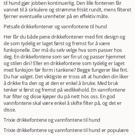
vite hva som er rundt seg når de tar en pause for å drikke
til hund gjør jobben kontinuerlig. Den lille fontenen får
eller spise. Sett derfor drikkefontenen slik at hunden har
vannet til å sirkulere og strømme friskt rundt, mens filteret
oversikt men ikke føler seg innesperret. Dersom du
fjerner eventuelle urenheter på en effektiv måte.
plasserer den i et hjørne innerst på kjøkkenet, vil kanskje
Petsafe drikkefontener og vannfontene til hund
hunden nøle med å bruke den. Av hygieniske årsaker sier
vi også at du ikke skal sette skåler eller drikkefontener der
Her får du både pene drikkefontener med fint design og
du og andre går forbi hele tiden. Da kommer det masse
de som tydelig er laget først og fremst for å være
støv og rusk i vannet, og selv om en vannfontene renser
funksjonelle. Der må du selv velge hva som passer hos
dette er det ikke nødvendig å plassere den slik. Finn et
deg. En drikkefontene som ser fin ut og passer hjemmet
roligere sted. Under åpne trapper er heller ikke anbefalt,
og stilen din? Eller en drikkefontene som tydelig er laget
da det blir mye støv og rusk slike steder.
Vedlikehold av
med funksjon før form i tankene? Begge fungerer like fint.
drikkefontener til hund
Drikkefontener til hund trenger
Du har valget. Det viktigste er tross alt at hunden din liker
nytt filter jevnlig. Hvor ofte varierer, og vi oppfordrer til å
å drikke fra den og at den er enkel å bruke. Med bruk
ta en sjekk av filteret eller se hva produsenten anbefaler
tenker vi først og fremst på vedlikehold. En vannfontene
for den aktuelle drikkefontenen. Å skifte filter er enkelt og
har filter og disse kjøper du på nett hos oss. En god
gjør stor forskjell på drikkefontenens kvalitet. Hvis den blir
vannfontene skal være enkel å skifte filter på, og det er
stående med gammelt filter lenge, blir vannet naturlig nok
disse.
dårligere enn nødvendig. Til slutt kan den i verste fall slutte
å fungere dersom filteret går tett. Det finnes også sett
Trixie drikkefontene og vannfontene til hund
med børster tilpasset åpninger og eventuelle slanger i
Trixie drikkefontene og vannfontene til hund er populære
fontene. Drikkefontene til hund er en investering som gir