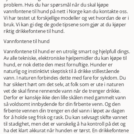
sirkulere og strømme friskt rundt, mens filteret fjerner
problem. Hvis du har spørsmål når du skal kjøpe
eventuelle urenheter på en effektiv måte.
Petsafe
vannfontene til hund på nett i Norge kan du kontakte oss.
drikkefontener og vannfontene til hund
Her får du både
Vi har testet ut forskjellige modeller og vet hvordan de er i
pene drikkefontener med fint design og de som tydelig er
bruk. Vi kan gi deg de gode tipsene som gjør at du kjøper
laget først og fremst for å være funksjonelle. Der må du
riktig drikkefontene til hund.
selv velge hva som passer hos deg. En drikkefontene som
Vannfontene til hund
ser fin ut og passer hjemmet og stilen din? Eller en
drikkefontene som tydelig er laget med funksjon før form i
Vannfontene til hund er en utrolig smart og hjelpfull dings.
tankene? Begge fungerer like fint. Du har valget. Det
Av alle tekniske, elektroniske hjelpemidler du kan kjøpe til
viktigste er tross alt at hunden din liker å drikke fra den og
hund, er nok dette den mest fornuftige. Hunder er
at den er enkel å bruke. Med bruk tenker vi først og fremst
naturlig og instinktivt skeptisk til å drikke stillestående
på vedlikehold. En vannfontene har filter og disse kjøper
vann. I naturen forbindes dette med fare for sykdom. Du
du på nett hos oss. En god vannfontene skal være enkel å
har sikkert hørt om det selv, at folk som er ute i naturen
skifte filter på, og det er disse.
Trixie drikkefontene og
vet de skal finne rennende vann når de trenger drikke.
vannfontene til hund
Trixie drikkefontene og vannfontene
Derfor er kanskje ikke den lille skålen med gammelt vann
til hund er populære og ofte en prisvinner. Det er en
så voldsomt innbydende for din firbente venn. Og den
rimelig inngangsbillett til drikkefontener, og gir absolutt
firbente vennen din trenger en del vann i løpet av dagen
mye for pengene.
Plassering av drikkefontener til
for å holde seg frisk og rask. Du kan selvsagt skifte vannet
hund
Dette må du ta litt alvorlig. Hunden liker å ha kontroll
til stadighet, men det er vanskelig å ha kontroll på det og
på situasjonen. Nok en gang litt som i villmarken. De vil
ha det klart akkurat når hunden er tørst. En drikkefontene