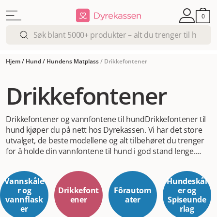
0
Hjem
/
Hund
/
Hundens Matplass
/
Drikkefontener
Drikkefontener
Drikkefontener og vannfontene til hund
Drikkefontener til
hund kjøper du på nett hos Dyrekassen. Vi har det store
utvalget, de beste modellene og alt tilbehøret du trenger
for å holde din vannfontene til hund i god stand lenge.
Drikkefontene til hund er vannskålenes superhelt. Som du
vet skal hunder drikke ganske mye i løpet av dagen, og
Vannskåle
Hundeskål
akkruat som deg foretrekker de friskt vann. Stillestående
r og
Drikkefont
Fôrautom
er og
vann er ikke like fristende. Det er faktisk ikke fristende i det
vannflask
ener
ater
Spiseunde
hele tatt. Hundens instinkt sier at her må den passe på,
er
rlag
fordi stillestående vann kan ha sykdommer i seg. Med en