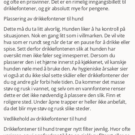
og ofte en prisvinner. Det er en rimelig inngangsbillett til
mye glede for hunden din, og den varer lenge hvis du
drikkefontener, og gir absolutt mye for pengene.
passer på vedlikeholdet.
Plassering av drikkefontener til hund
Dette må du ta litt alvorlig. Hunden liker å ha kontroll på
situasjonen. Nok en gang litt som i villmarken. De vil vite
hva som er rundt seg når de tar en pause for å drikke eller
spise. Sett derfor drikkefontenen slik at hunden har
oversikt men ikke føler seg innesperret. Dersom du
plasserer den i et hjørne innerst på kjøkkenet, vil kanskje
hunden nøle med å bruke den. Av hygieniske årsaker sier
vi også at du ikke skal sette skåler eller drikkefontener der
du og andre går forbi hele tiden. Da kommer det masse
støv og rusk i vannet, og selv om en vannfontene renser
dette er det ikke nødvendig å plassere den slik. Finn et
roligere sted. Under åpne trapper er heller ikke anbefalt,
da det blir mye støv og rusk slike steder.
Vedlikehold av drikkefontener til hund
Drikkefontener til hund trenger nytt filter jevnlig. Hvor ofte