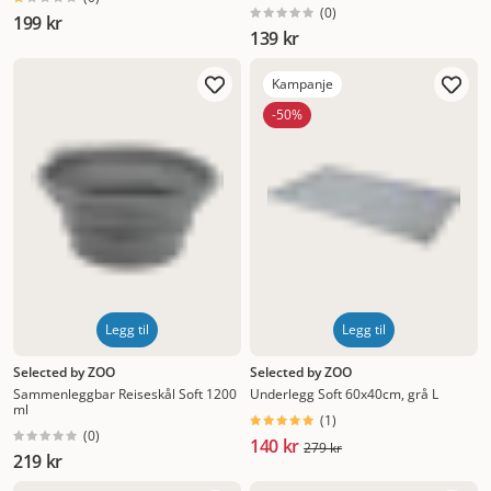
soft turkis
(
0
)
199 kr
139 kr
Kampanje
-50%
Legg til
Legg til
Selected by ZOO
Selected by ZOO
Sammenleggbar Reiseskål Soft 1200
Underlegg Soft 60x40cm, grå L
ml
(
1
)
(
0
)
140 kr
279 kr
219 kr