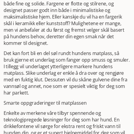
både fine og solide. Fargene er flotte og stilrene, og
designet passer godt inn både i minimalistiske og
maksimalistiske hjem. Eller kanskje du vil ha en fargerik
skål i keramikk eller kunststoff? Mulighetene er mange,
men vi anbefaler at du først og fremst velger skål basert
på hundens behov, deretter din egen smak når det
kommer til designet.
Det kan fort bli en del søl rundt hundens matplass, så
bruk gjerne et underlag som fanger opp smuss og smuler.
I tillegg vil underlaget ytterligere markere hundens
matplass. Slike underlag er enkle å dra over og rengjøre
med en fuktig klut. Dessuten vil du skåne gulvene dine fra
vannsøl og annet, noe som er spesielt viktig for deg som
har parkett.
Smarte oppgraderinger til matplassen
Enkelte av merkene våre tilbyr spennende og
teknologipregede løsninger for deg som har hund. En
drikkefontene vil sørge for ekstra rent og friskt vann til
hunden din, og er et supert hjelpemiddel for deg som vil