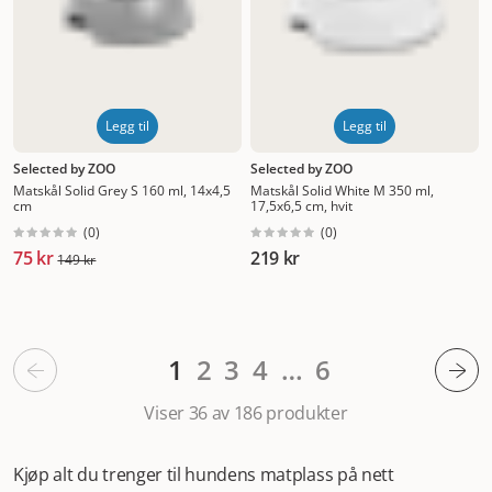
Legg til
Legg til
Selected by ZOO
Selected by ZOO
Matskål Solid Grey S 160 ml, 14x4,5
Matskål Solid White M 350 ml,
cm
17,5x6,5 cm, hvit
(
0
)
(
0
)
75 kr
219 kr
149 kr
1
2
3
4
…
6
Viser 36 av 186
produkter
Kjøp alt du trenger til hundens matplass på nett