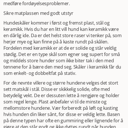
medføre fordøyelsesproblemer.
Sikre matplassen med godt utstyr
Hundeskåler kommer i først og fremst plast, stål og
keramikk. Hvis du har en litt vill hund kan keramikk være
en dårlig ide. Da er det helst store raser vi tenker på, som
herjer mye og kan finne på å kaste rundt på skålen.
Fordelen med keramikk er at de er solide og står veldig
stødig. Det er en type skål som egner seg supert for små
og middels store hunder som ikke biter tak i den med
tennene for å bære den med seg. Skåler i keramikk får du
som enkelt- og dobbeltfat på stativ.
For de nevnte villere og større hundene velges det stort
sett matskål i stål. Disse er skikkelig solide, ofte med
betydelig vekt. De er dessuten lette å rengjøre og holder
som regel lenge. Plast anbefaler vi til de minste og
mellomstore hundene. Vær forberedt på løft og kasting
hvis hunden din liker sånt, for disse er veldig lette. Basen
på denne typen har ofte en gummiring eller lignende for å
gjøre at den står godt og ikke dyttes rundt når hunden