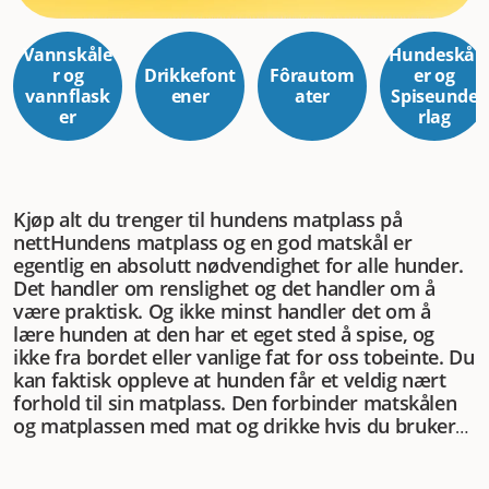
Vannskåle
Hundeskål
r og
Drikkefont
Fôrautom
er og
vannflask
ener
ater
Spiseunde
er
rlag
Kjøp alt du trenger til hundens matplass på
nett
Hundens matplass og en god matskål er
egentlig en absolutt nødvendighet for alle hunder.
Det handler om renslighet og det handler om å
være praktisk. Og ikke minst handler det om å
lære hunden at den har et eget sted å spise, og
ikke fra bordet eller vanlige fat for oss tobeinte. Du
kan faktisk oppleve at hunden får et veldig nært
forhold til sin matplass. Den forbinder matskålen
og matplassen med mat og drikke hvis du bruker
dem riktig. Kanskje du har en hund som til og med
kommer bærende på skålen når den er sulten? Da