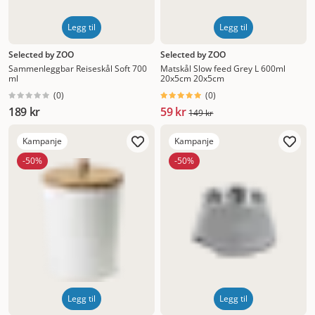
Legg til
Legg til
Selected by ZOO
Selected by ZOO
Sammenleggbar Reiseskål Soft 700
Matskål Slow feed Grey L 600ml
ml
20x5cm 20x5cm
(
0
)
(
0
)
189 kr
59 kr
149 kr
Kampanje
Kampanje
-50%
-50%
Legg til
Legg til