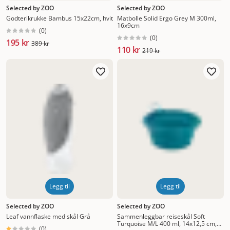
Selected by ZOO
Selected by ZOO
Godterikrukke Bambus 15x22cm, hvit
Matbolle Solid Ergo Grey M 300ml,
16x9cm
(
0
)
(
0
)
195 kr
389 kr
110 kr
219 kr
Legg til
Legg til
Selected by ZOO
Selected by ZOO
Leaf vannflaske med skål Grå
Sammenleggbar reiseskål Soft
Turquoise M/L 400 ml, 14x12,5 cm,
(
0
)