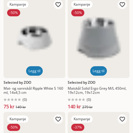
Kampanje
Kampanje
-50%
-50%
Legg til
Legg til
Selected by ZOO
Selected by ZOO
Mat- og vannskål Ripple White S 160
Matskål Solid Ergo Grey M/L 450ml,
ml, 14x4,5 cm
19x12cm, 19x12cm
(
0
)
(
0
)
75 kr
140 kr
149 kr
279 kr
Kampanje
Kampanje
-50%
-37%