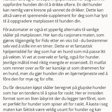
oppfordre hunden din til å drikke oftere. En del hunder
kan nemlig være kresne på vannet de drikker. Dette kan
altså være et spennende supplement for deg som har lyst
til å oppgradere matplassen til hunden din.
Fôrautomater er også et ypperlig alternativ til vanlige
skåler på matplassen. Her kan du rasjonere maten, som
gjøres tilgjengelig for Fido etter en viss tid - du bestemmer
selv ved å stille inn en timer. Dette er et fantastisk
hjelpemiddel for deg som har en hund som må passe litt
på vekten. Vi vet at overvekt er farlig, også for hunder.
Jevnlige måltid med riktig mengde er essensielt. Et matfat
som renner over av fôr ser kanskje ut som drømmen for
en hund, men du gjør hunden din en bjørnetjeneste ved å
fôre den for mye og for ofte.
Du får dessuten kjøpt skåler beregnet på glupske hunder
som har en tendens til å spise for raskt. Her er innsiden
formet som en liten labyrint der du legger tørrfôret, som
er perfekt for hunder som spiser alt for raskt. Å kaste i seg
maten kan faktisk være veldig usunt for hunder og kan