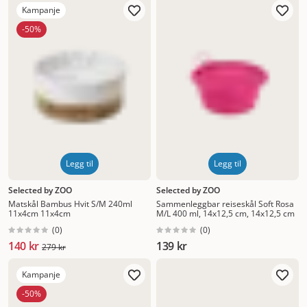
Kampanje
-50%
Legg til
Legg til
Selected by ZOO
Selected by ZOO
Matskål Bambus Hvit S/M 240ml
Sammenleggbar reiseskål Soft Rosa
11x4cm 11x4cm
M/L 400 ml, 14x12,5 cm, 14x12,5 cm
(
0
)
(
0
)
140 kr
139 kr
279 kr
Kampanje
-50%