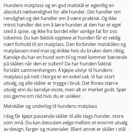
Hundens matplass og en god matskål er egentlig en
absolutt nødvendighet for alle hunder. Det handler om
renslighet og det handler om å være praktisk. Og ikke
minst handler det om å lære hunden at den har et eget
sted å spise, og ikke fra bordet eller vanlige fat for oss
tobeinte. Du kan faktisk oppleve at hunden får et veldig
nært forhold til sin matplass. Den forbinder matskålen og
matplassen med mat og drikke hvis du bruker dem riktig.
Kanskje du har en hund som til og med kommer bærende
på skålen når den er sulten? Da har hunden faktisk
forstått sammenhengen. Å kjøpe utstyr til hundens
matplass på nett i Norge er en enkel sak. Vi har stort
utvalg, og alle skåler er trygge i bruk. Det finnes større
utvalg enn du kanskje visste, men alt er merket godt. Spør
oss gjerne om råd hvis du er usikker.
Matskåler og underlag til hundens matplass
I dag får kjøpt passende skåler til alle slags hunder, store
som små. Du kan dessuten velge mellom et enormt utvalg
av design, farger og materialer. Blant annet er skåler i stål