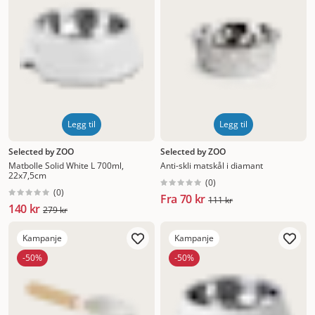
Legg til
Legg til
Selected by ZOO
Selected by ZOO
Matbolle Solid White L 700ml,
Anti-skli matskål i diamant
22x7,5cm
(
0
)
(
0
)
Fra
70 kr
111 kr
140 kr
279 kr
Kampanje
Kampanje
-50%
-50%