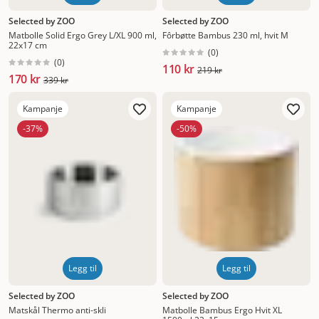
Selected by ZOO
Selected by ZOO
Matbolle Solid Ergo Grey L/XL 900 ml,
Fôrbøtte Bambus 230 ml, hvit M
22x17 cm
(
0
)
(
0
)
110 kr
219 kr
170 kr
339 kr
Kampanje
Kampanje
-37%
-50%
Legg til
Legg til
Selected by ZOO
Selected by ZOO
Matskål Thermo anti-skli
Matbolle Bambus Ergo Hvit XL