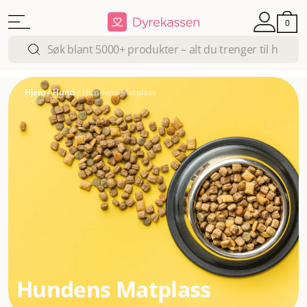
0
Hjem
/
Hund
/
Hundens Matplass
Hundens Matplass