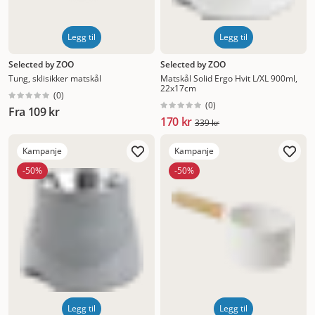
Legg til
Legg til
Selected by ZOO
Selected by ZOO
Tung, sklisikker matskål
Matskål Solid Ergo Hvit L/XL 900ml,
22x17cm
(
0
)
(
0
)
Fra
109 kr
170 kr
339 kr
Kampanje
Kampanje
-50%
-50%
Legg til
Legg til