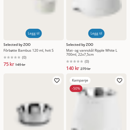
Legg til
Legg til
Selected by ZOO
Selected by ZOO
Fôrbøtte Bambus 120 ml, hvit S
Mat- og vannskål Ripple White L
700ml, 22x7,5cm
(
0
)
(
0
)
75 kr
149 kr
140 kr
279 kr
Kampanje
-50%