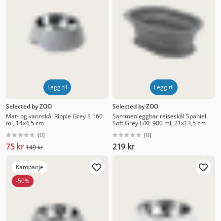
Legg til
Legg til
Selected by ZOO
Selected by ZOO
Mat- og vannskål Ripple Grey S 160
Sammenleggbar reiseskål Spaniel
ml, 14x4,5 cm
Soft Grey L/XL 900 ml, 21x13,5 cm
(
0
)
(
0
)
75 kr
219 kr
149 kr
Kampanje
-50%