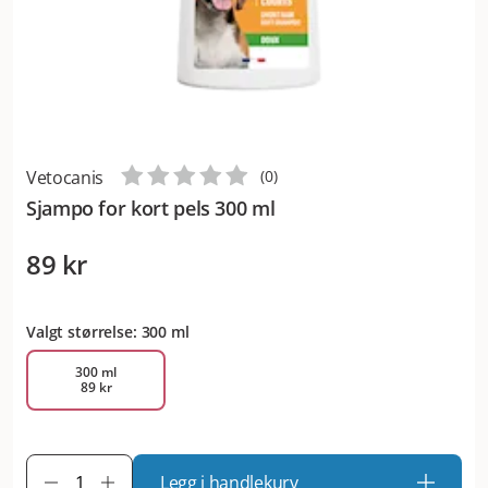
Vetocanis
(
0
)
Sjampo for kort pels 300 ml
89 kr
Valgt størrelse: 300 ml
300 ml
89 kr
Legg i handlekurv