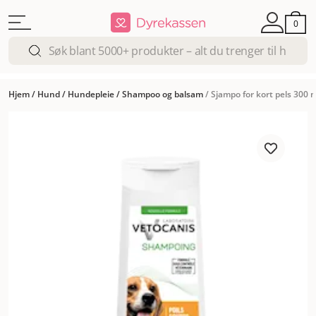
0
Hjem
/
Hund
/
Hundepleie
/
Shampoo og balsam
/
Sjampo for kort pels 300 