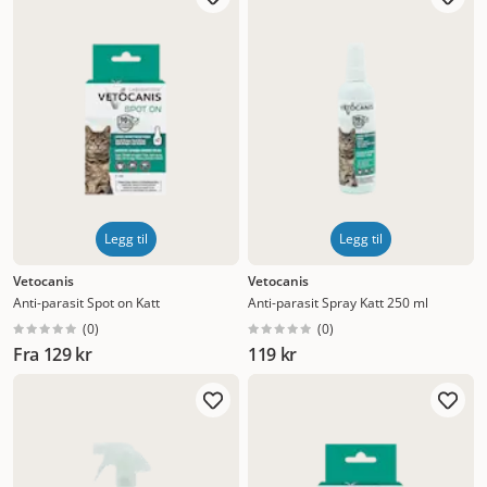
Nytt
Høyest pris
Lavest pris
Tilbud
Legg til
Legg til
Vetocanis
Vetocanis
Anti-parasit Spot on Katt
Anti-parasit Spray Katt 250 ml
(
0
)
(
0
)
Fra
129 kr
119 kr