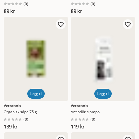
(
0
)
(
0
)
89 kr
89 kr
Legg til
Legg til
Vetocanis
Vetocanis
Organisk såpe 75 g
Antiodör-sjampo
(
0
)
(
0
)
139 kr
119 kr