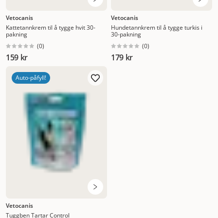
Vetocanis
Vetocanis
Kattetannkrem til å tygge hvit 30-
Hundetannkrem til å tygge turkis i
pakning
30-pakning
(
0
)
(
0
)
159 kr
179 kr
Auto-påfyll!
Vetocanis
Tuggben Tartar Control