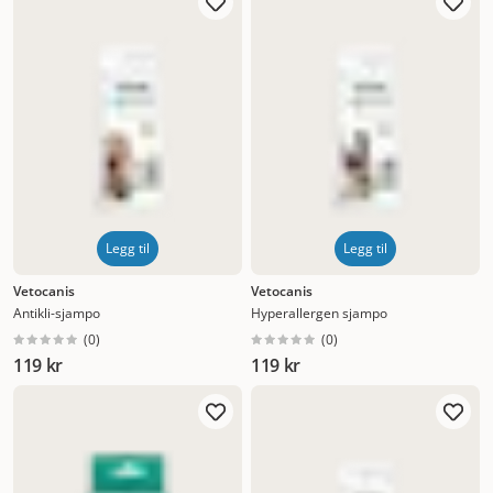
Legg til
Legg til
Vetocanis
Vetocanis
Antikli-sjampo
Hyperallergen sjampo
(
0
)
(
0
)
119 kr
119 kr