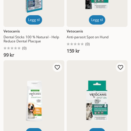
Legg til
Legg til
Vetocanis
Vetocanis
Dental Sticks 100 % Natural - Help
Anti-parasit Spot on Hund
Reduce Dental Placque
(
0
)
(
0
)
159 kr
99 kr