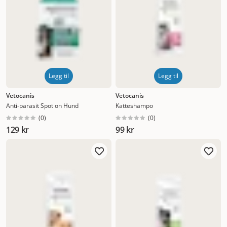
Legg til
Legg til
Vetocanis
Vetocanis
Anti-parasit Spot on Hund
Katteshampo
(
0
)
(
0
)
129 kr
99 kr