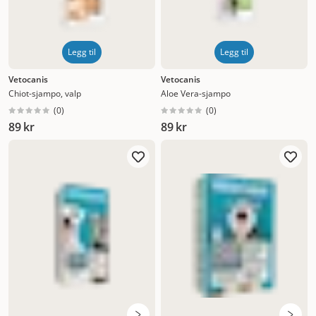
Legg til
Legg til
Vetocanis
Vetocanis
Chiot-sjampo, valp
Aloe Vera-sjampo
(
0
)
(
0
)
89 kr
89 kr