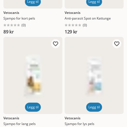
Legg til
Legg til
Vetocanis
Vetocanis
Sjampo for kort pels
Anti-parasit Spot on Kattunge
(
0
)
(
0
)
89 kr
129 kr
Legg til
Legg til
Vetocanis
Vetocanis
Sjampo for lang pels
Sjampo for lys pels