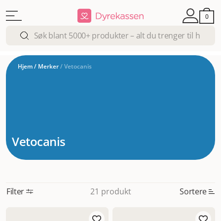
0
Hjem
/
Merker
/
Vetocanis
Vetocanis
Filter
Sortere
21 produkt
Mest relevant