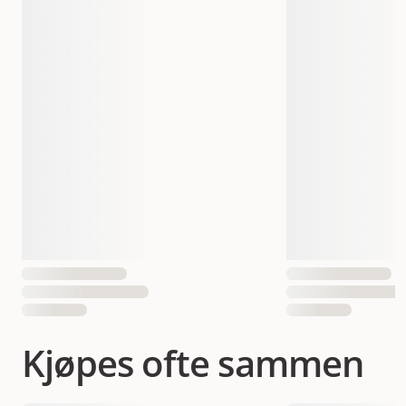
Varemerke
Selected by ZOO
Produsentens artikkelnummer
20378
20379
20380
Størrelse
Liten
Medium
Stor
7332629203788
7332629203795
EAN nummer
7332629203801
Kjøpes ofte sammen