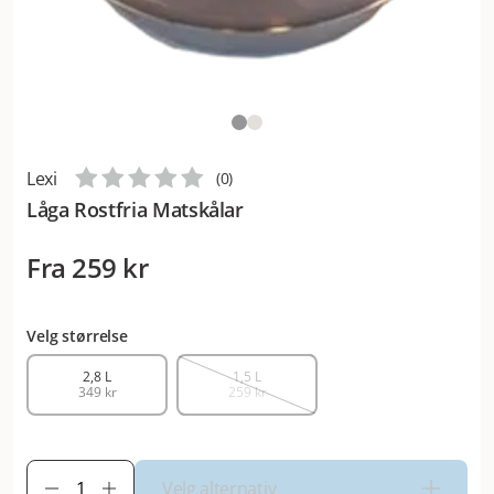
Lexi
(
0
)
Låga Rostfria Matskålar
Fra
259 kr
Velg størrelse
2,8 L
1,5 L
349 kr
259 kr
Velg alternativ