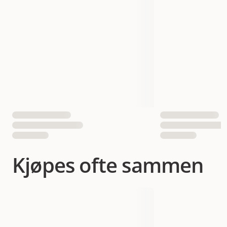
Vekt
500 gram
Volum
2800 ml
1500 ml
Antall i pakken
1 st
EAN nummer
7392244242036
7392244242029
Kjøpes ofte sammen