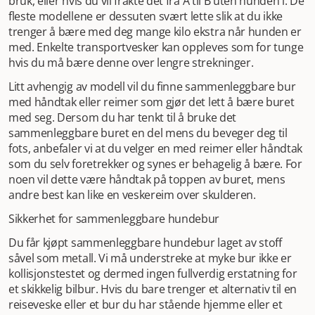
være svært ubehagelig for hunden og absolutt ikke å
bruk, eller hvis du vil frakte det fra A til B uten hunden i. De
anbefale.
fleste modellene er dessuten svært lette slik at du ikke
Sammenleggbart hundebur av metall
Vi får med
jevne mellomrom inn sammenleggbare hundebur av
trenger å bære med deg mange kilo ekstra når hunden er
metall, så sjekk utvalget her og se om du finner noe du
med. Enkelte transportvesker kan oppleves som for tunge
liker. Metallbur tar opp ganske mye plass når de ikke er i
hvis du må bære denne over lengre strekninger.
bruk, men har den fordelen at de er solige og man kan lett
Litt avhengig av modell vil du finne sammenleggbare bur
holde øye med Fido, så du er nok ikke den eneste som er
med håndtak eller reimer som gjør det lett å bære buret
på utkikk etter et sammenleggbart metallbur.
med seg. Dersom du har tenkt til å bruke det
Vannavvisende hundebur
De fleste stoffburene og
sammenleggbare buret en del mens du beveger deg til
hardcase-burene vi tilbyr er laget av vannavvisende
fots, anbefaler vi at du velger en med reimer eller håndtak
materialer som tåler både fukt og slitasje. Dersom du har
som du selv foretrekker og synes er behagelig å bære. For
tenkt til å bruke det sammenleggbare hundeburet ditt til
noen vil dette være håndtak på toppen av buret, mens
transport og kommer til å bevege deg en del utendørs,
andre best kan like en veskereim over skulderen.
anbefaler vi at du velger et bur laget av vannavstøtende
materialer. Disse er dessuten lette å rengjøre med en
Sikkerhet for sammenleggbare hundebur
fuktig klut og mild såpe etter behov.
Kjøp hundebur og
Du får kjøpt sammenleggbare hundebur laget av stoff
annet tilbehør hos Dyrekassen
Her hos Dyrekassen tilbyr
såvel som metall. Vi må understreke at myke bur ikke er
vi det meste du trenger til transport av hunden din, enten
kollisjonstestet og dermed ingen fullverdig erstatning for
du er på utkikk etter et sammenleggbart hundebur eller et
et skikkelig bilbur. Hvis du bare trenger et alternativ til en
annet bur til bil eller fly. Sjekk dessuten gjerne vårt utvalg
reiseveske eller et bur du har stående hjemme eller et
av annet nyttig utstyr til hunden din, enten du søker godt