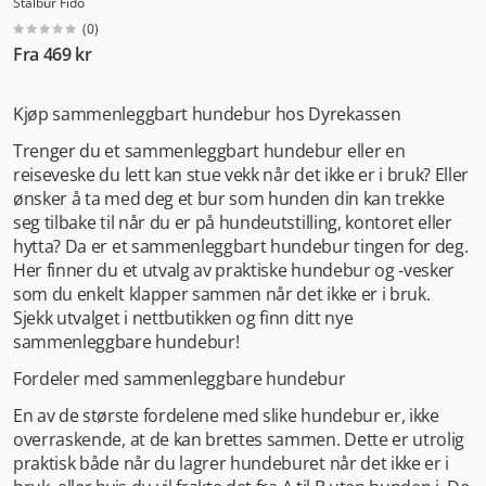
Stålbur Fido
metall. Vi må understreke at myke bur ikke er
(
0
)
kollisjonstestet og dermed ingen fullverdig erstatning for
Fra
469 kr
et skikkelig bilbur. Hvis du bare trenger et alternativ til en
reiseveske eller et bur du har stående hjemme eller et
sted du er på besøk, kan et sammenleggbart hundebur
Kjøp sammenleggbart hundebur hos Dyrekassen
likevel være et utmerket valg. Her kan du nemlig holde
Trenger du et sammenleggbart hundebur eller en
hunden trygt på plass, og den kan bruke buret som
reiseveske du lett kan stue vekk når det ikke er i bruk? Eller
soveplass. Når du velger et bur, bør du dessuten sjekke at
ønsker å ta med deg et bur som hunden din kan trekke
det har godt med lufting.
Sammenleggbare hunderbur i
seg tilbake til når du er på hundeutstilling, kontoret eller
ulike størrelser
Sammenleggbare hundebur får du kjøpt i
hytta? Da er et sammenleggbart hundebur tingen for deg.
ulike størrelser, slik at det er mulig å finne noe som passer
Her finner du et utvalg av praktiske hundebur og -vesker
både små og store hunder. Til små hunder får du kjøpt
som du enkelt klapper sammen når det ikke er i bruk.
bur av både canvasstoff, hardcase-modeller og metallbur,
Sjekk utvalget i nettbutikken og finn ditt nye
mens de største burene som regel er i stoff eller laget av
sammenleggbare hundebur!
metallgitter. De aller minste burene er lette å ta med seg
på tur, og du vil også kunne velge blant et stort utvalg av
Fordeler med sammenleggbare hundebur
flotte vesker til hund. Er du usikker på om buret er stort
nok til hunden din, er det bare å ta målebåndet fatt. Buret
En av de største fordelene med slike hundebur er, ikke
må være stort nok til at hunden har plass til å stå, ligge og
overraskende, at de kan brettes sammen. Dette er utrolig
snu seg rundt uten problemer. Et bur som er for lite vil
praktisk både når du lagrer hundeburet når det ikke er i