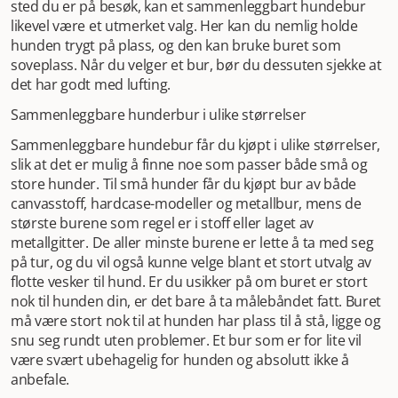
sted du er på besøk, kan et sammenleggbart hundebur
turutstyr, spennende leker for timesvis av moro eller et
likevel være et utmerket valg. Her kan du nemlig holde
deilig og smakfult hundefor. Handler du for mer enn 499
hunden trygt på plass, og den kan bruke buret som
kr, spanderer vi frakten, og varene leveres snarlig hjem til
soveplass. Når du velger et bur, bør du dessuten sjekke at
deg eller til nærmeste utleveringssted. Vi ønsker god
det har godt med lufting.
fornøyelse på handleturen!
Sammenleggbare hunderbur i ulike størrelser
Sammenleggbare hundebur får du kjøpt i ulike størrelser,
slik at det er mulig å finne noe som passer både små og
store hunder. Til små hunder får du kjøpt bur av både
canvasstoff, hardcase-modeller og metallbur, mens de
største burene som regel er i stoff eller laget av
metallgitter. De aller minste burene er lette å ta med seg
på tur, og du vil også kunne velge blant et stort utvalg av
flotte vesker til hund. Er du usikker på om buret er stort
nok til hunden din, er det bare å ta målebåndet fatt. Buret
må være stort nok til at hunden har plass til å stå, ligge og
snu seg rundt uten problemer. Et bur som er for lite vil
være svært ubehagelig for hunden og absolutt ikke å
anbefale.