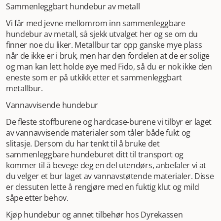
Sammenleggbart hundebur av metall
Vi får med jevne mellomrom inn sammenleggbare
hundebur av metall, så sjekk utvalget her og se om du
finner noe du liker. Metallbur tar opp ganske mye plass
når de ikke er i bruk, men har den fordelen at de er solige
og man kan lett holde øye med Fido, så du er nok ikke den
eneste som er på utkikk etter et sammenleggbart
metallbur.
Vannavvisende hundebur
De fleste stoffburene og hardcase-burene vi tilbyr er laget
av vannavvisende materialer som tåler både fukt og
slitasje. Dersom du har tenkt til å bruke det
sammenleggbare hundeburet ditt til transport og
kommer til å bevege deg en del utendørs, anbefaler vi at
du velger et bur laget av vannavstøtende materialer. Disse
er dessuten lette å rengjøre med en fuktig klut og mild
såpe etter behov.
Kjøp hundebur og annet tilbehør hos Dyrekassen