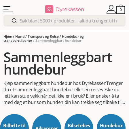
0
Hjem
/
Hund
/
Transport og Reise
/
Hundebur og
transporttilbehør
/
Sammenleggbart hundebur
Sammenleggbart
hundebur
Kjøp sammenleggbart hundebur hos Dyrekassen
Trenger
du et sammenleggbart hundebur eller en reiseveske du
lett kan stue vekk når det ikke er i bruk? Eller ønsker å ta
med deg et bur som hunden din kan trekke seg tilbake til
når du er på hundeutstilling, kontoret eller hytta? Da er et
sammenleggbart hundebur tingen for deg. Her finner du
et utvalg av praktiske hundebur og -vesker som du enkelt
Bilbelte til
Bilsetebes
Hundebur
klapper sammen når det ikke er i bruk. Sjekk utvalget i
Bilramper