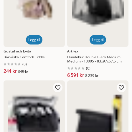
Legg til
Legg til
Gustaf och Evita
ArtFex
Bärväska ComfortCuddle
Hundebur Double Black Medium
Medium - 10005 - 83x97x67,5 cm
(
0
)
(
0
)
244 kr
349 kr
6 591 kr
8 239 kr