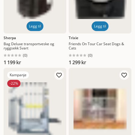
Legg til
Legg til
Sherpa
Trixie
Bag Deluxe transportveske og
Friends On Tour Car Seat Dogs &
ryggsekk Svart
Cats
(
0
)
(
0
)
1 199 kr
1 299 kr
Kampanje
-22%