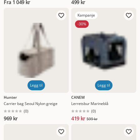
Fra
1 049 kr
499 kr
Kampanje
-30%
Legg til
Legg til
Hunter
CANEM
Carrier bag Seoul Nylon greige
Lerretsbur Marineblå
(
0
)
(
0
)
969 kr
419 kr
599 kr