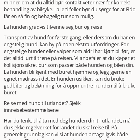
minner om at du alltid bør kontakt veterinær for korrekt
behandling av bilsyke. I alle tilfeller bør du sørge for at Fido
får en så fin og behagelig tur som mulig.
La hunden gradvis tilvenne seg bur og reise
Transport av hund for første gang, eller dersom du har en
engstelig hund, kan by på noen ekstra utfordringer. For
engstelige hunder eller valper som aldri har kjørt bil før, er
det alltid lurt å trene på reisen. Vi anbefaler at du kjøper et
kollisjonssikret bur som passer både hunden og bilen din.
La hunden bli kjent med buret hjemme og legg gjerne en
egnet madrass i det. Er hunden usikker, kan du bruke
godbiter og belønning for å oppmuntre hunden til å bruke
buret.
Reise med hund til utlandet? Sjekk
innreisebestemmelsene
Har du tenkt til å ta med deg hunden din til utlandet, må
du sjekke regelverket for landet du skal reise til. På
generelt grunnlag kan vi si at hunden antageligvis både