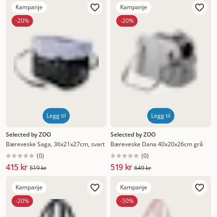
Kampanje
Kampanje
-20%
-20%
Legg til
Legg til
Selected by ZOO
Selected by ZOO
Bæreveske Saga, 36x21x27cm, svart
Bæreveske Dana 40x20x26cm grå
(
0
)
(
0
)
415 kr
519 kr
519 kr
649 kr
Kampanje
Kampanje
-20%
-50%