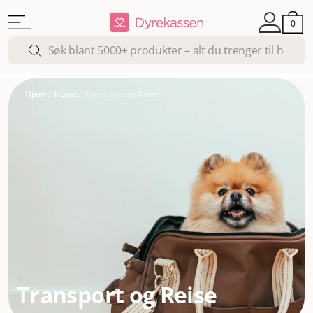
0
Hjem
/
Hund
/
Transport og Reise
Transport og Reise