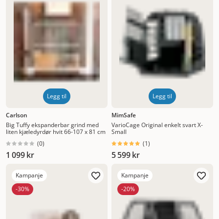
Legg til
Legg til
Carlson
MimSafe
Big Tuffy ekspanderbar grind med
VarioCage Original enkelt svart X-
liten kjæledyrdør hvit 66-107 x 81 cm
Small
(
0
)
(
1
)
1 099 kr
5 599 kr
Kampanje
Kampanje
-30%
-20%