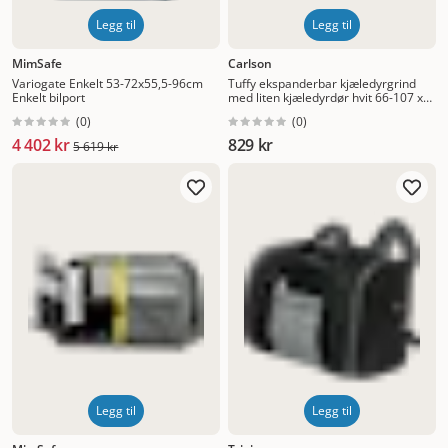
Legg til
Legg til
MimSafe
Carlson
Variogate Enkelt 53-72x55,5-96cm
Tuffy ekspanderbar kjæledyrgrind
Enkelt bilport
med liten kjæledyrdør hvit 66-107 x
61 cm
(
0
)
(
0
)
4 402 kr
829 kr
5 619 kr
Legg til
Legg til