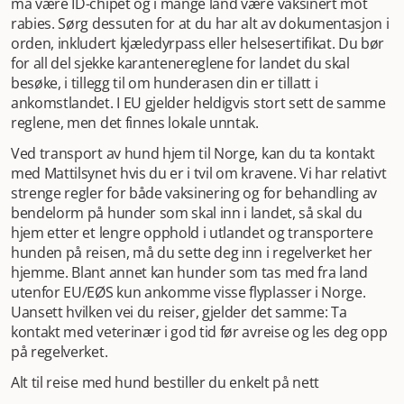
må være ID-chipet og i mange land være vaksinert mot
rabies. Sørg dessuten for at du har alt av dokumentasjon i
orden, inkludert kjæledyrpass eller helsesertifikat. Du bør
for all del sjekke karantenereglene for landet du skal
besøke, i tillegg til om hunderasen din er tillatt i
ankomstlandet. I EU gjelder heldigvis stort sett de samme
reglene, men det finnes lokale unntak.
Ved transport av hund hjem til Norge, kan du ta kontakt
med Mattilsynet hvis du er i tvil om kravene. Vi har relativt
strenge regler for både vaksinering og for behandling av
bendelorm på hunder som skal inn i landet, så skal du
hjem etter et lengre opphold i utlandet og transportere
hunden på reisen, må du sette deg inn i regelverket her
hjemme. Blant annet kan hunder som tas med fra land
utenfor EU/EØS kun ankomme visse flyplasser i Norge.
Uansett hvilken vei du reiser, gjelder det samme: Ta
kontakt med veterinær i god tid før avreise og les deg opp
på regelverket.
Alt til reise med hund bestiller du enkelt på nett