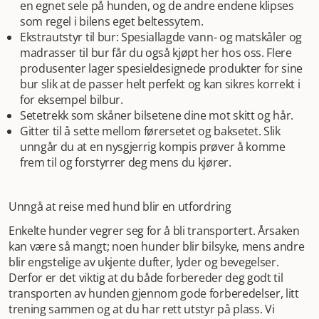
en egnet sele på hunden, og de andre endene klipses
som regel i bilens eget beltessytem.
Ekstrautstyr til bur: Spesiallagde vann- og matskåler og
madrasser til bur får du også kjøpt her hos oss. Flere
produsenter lager spesieldesignede produkter for sine
bur slik at de passer helt perfekt og kan sikres korrekt i
for eksempel bilbur.
Setetrekk som skåner bilsetene dine mot skitt og hår.
Gitter til å sette mellom førersetet og baksetet. Slik
unngår du at en nysgjerrig kompis prøver å komme
frem til og forstyrrer deg mens du kjører.
Unngå at reise med hund blir en utfordring
Enkelte hunder vegrer seg for å bli transportert. Årsaken
kan være så mangt; noen hunder blir bilsyke, mens andre
blir engstelige av ukjente dufter, lyder og bevegelser.
Derfor er det viktig at du både forbereder deg godt til
transporten av hunden gjennom gode forberedelser, litt
trening sammen og at du har rett utstyr på plass. Vi