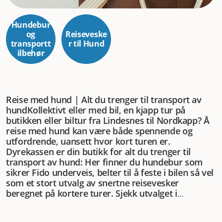
Hundebur
og
Reiseveske
transportt
r til Hund
ilbehør
Reise med hund | Alt du trenger til transport av
hund
Kollektivt eller med bil, en kjapp tur på
butikken eller biltur fra Lindesnes til Nordkapp? Å
reise med hund kan være både spennende og
utfordrende, uansett hvor kort turen er.
Dyrekassen er din butikk for alt du trenger til
transport av hund: Her finner du hundebur som
sikrer Fido underveis, belter til å feste i bilen så vel
som et stort utvalg av snertne reisevesker
beregnet på kortere turer. Sjekk utvalget i
nettbutikken og finn det du trenger til neste reise
med hunden din. I butikken her hos Dyrekassen