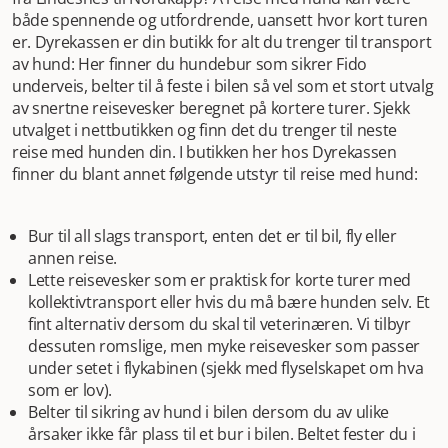
både spennende og utfordrende, uansett hvor kort turen
er. Dyrekassen er din butikk for alt du trenger til transport
av hund: Her finner du hundebur som sikrer Fido
underveis, belter til å feste i bilen så vel som et stort utvalg
av snertne reisevesker beregnet på kortere turer. Sjekk
utvalget i nettbutikken og finn det du trenger til neste
reise med hunden din. I butikken her hos Dyrekassen
finner du blant annet følgende utstyr til reise med hund:
Bur til all slags transport, enten det er til bil, fly eller
annen reise.
Lette reisevesker som er praktisk for korte turer med
kollektivtransport eller hvis du må bære hunden selv. Et
fint alternativ dersom du skal til veterinæren. Vi tilbyr
dessuten romslige, men myke reisevesker som passer
under setet i flykabinen (sjekk med flyselskapet om hva
som er lov).
Belter til sikring av hund i bilen dersom du av ulike
årsaker ikke får plass til et bur i bilen. Beltet fester du i