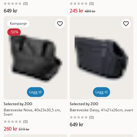
(
0
)
(
0
)
649 kr
245 kr
489 kr
Kampanje
-50%
Legg til
Legg til
Selected by ZOO
Selected by ZOO
Bæreveske Nova, 40x23x30,5 cm,
Bæreveske Daisy, 41x21x26cm, svart
Svart
(
0
)
(
0
)
649 kr
260 kr
519 kr