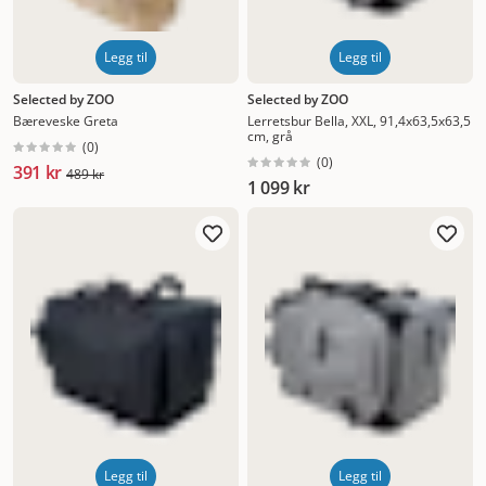
Legg til
Legg til
Selected by ZOO
Selected by ZOO
Bæreveske Greta
Lerretsbur Bella, XXL, 91,4x63,5x63,5
cm, grå
(
0
)
(
0
)
391 kr
489 kr
1 099 kr
Legg til
Legg til