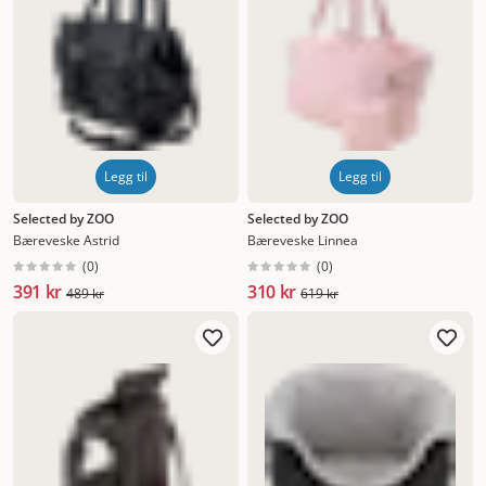
Legg til
Legg til
Selected by ZOO
Selected by ZOO
Bæreveske Astrid
Bæreveske Linnea
(
0
)
(
0
)
391 kr
310 kr
489 kr
619 kr