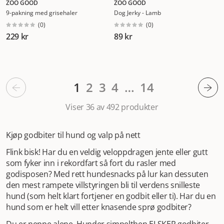
ZOO GOOD
ZOO GOOD
9-pakning med grisehaler
Dog Jerky - Lamb
(
0
)
(
0
)
229 kr
89 kr
1
2
3
4
…
14
Viser 36 av 492
produkter
Kjøp godbiter til hund og valp på nett
Flink bisk! Har du en veldig veloppdragen jente eller gutt
som fyker inn i rekordfart så fort du rasler med
godisposen? Med rett hundesnacks på lur kan dessuten
den mest rampete villstyringen bli til verdens snilleste
hund (som helt klart fortjener en godbit eller ti). Har du en
hund som er helt vill etter knasende sprø godbiter?