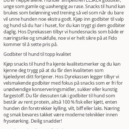
Du er neppe alene. Hunder simpelthen ELSKER godbiter,
unge som gamle og uavhengig av rase. Snacks til hund kan
brukes som belønning ved trening så vel som når du bare
vil unne hunden noe ekstra godt. Kjøp inn godbiter til valp
og hund så du har i huset, for du kan trygt gi dem godbiter
daglig. Hos Dyrekassen tilbyr vi hundesnacks som både er
næringsrike og smakfulle, noe vi er helt sikre på at Fido
kommer til å sette pris på.
Godbiter til hund til topp kvalitet
Kjøp snacks til hund fra kjente kvalitetsmerker og du kan
kjenne deg trygg på at du får den kvaliteten som
kjæledyret ditt fortjener. Hos Dyrekassen legger tilbyr vi
velsmakende godbiter med fokus på snacks som er fri for
unødvendige konserveringsmidler, sukker eller kunstig
fargestoff. Du får dessuten tak i godbiter til hund som
består av rent protein, altså 100 % fisk eller kjøtt, enten
hunden din foretrekker kylling, vilt, biff eller laks. Næring
og smak bevares takket være moderne teknikker innen
frysetørking. Deilig snadder!