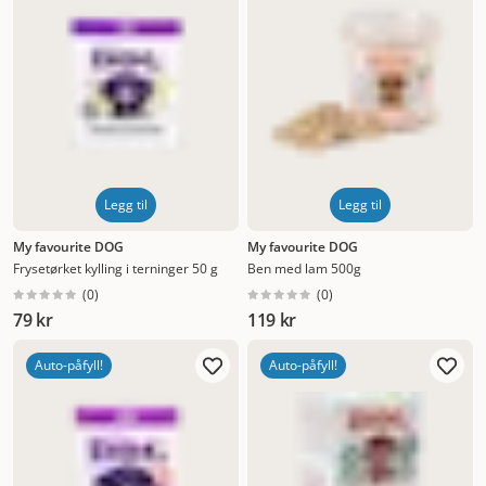
Legg til
Legg til
My favourite DOG
My favourite DOG
Frysetørket kylling i terninger 50 g
Ben med lam 500g
(
0
)
(
0
)
79 kr
119 kr
Auto-påfyll!
Auto-påfyll!