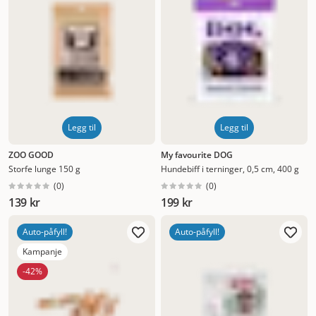
Legg til
Legg til
ZOO GOOD
My favourite DOG
Storfe lunge 150 g
Hundebiff i terninger, 0,5 cm, 400 g
(
0
)
(
0
)
139 kr
199 kr
Auto-påfyll!
Auto-påfyll!
Kampanje
-42%