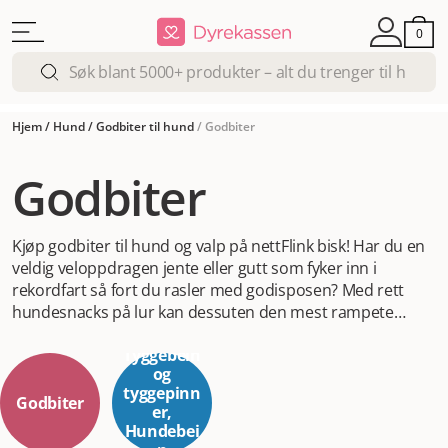
0
Hjem
/
Hund
/
Godbiter til hund
/
Godbiter
Godbiter
Kjøp godbiter til hund og valp på nett
Flink bisk! Har du en
veldig veloppdragen jente eller gutt som fyker inn i
rekordfart så fort du rasler med godisposen? Med rett
hundesnacks på lur kan dessuten den mest rampete
villstyringen bli til verdens snilleste hund (som helt klart
Tyggebein
fortjener en godbit eller ti). Har du en hund som er helt vill
og
etter knasende sprø godbiter?
Du er neppe alene. Hunder
tyggepinn
simpelthen ELSKER godbiter, unge som gamle og
Godbiter
er,
uavhengig av rase. Snacks til hund kan brukes som
Hundebei
belønning ved trening så vel som når du bare vil unne