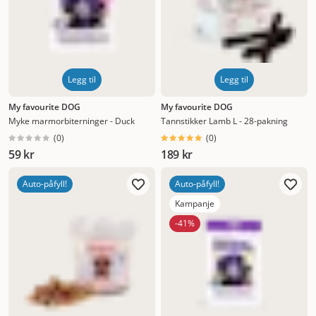
Legg til
Legg til
My favourite DOG
My favourite DOG
Myke marmorbiterninger - Duck
Tannstikker Lamb L - 28-pakning
(
0
)
(
0
)
59 kr
189 kr
Auto-påfyll!
Auto-påfyll!
Kampanje
-41%