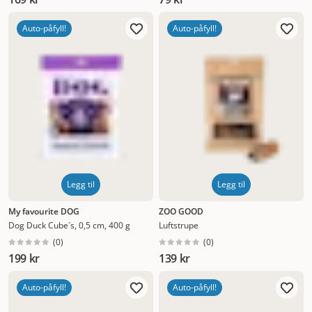
Auto-påfyll!
Auto-påfyll!
Legg til
Legg til
My favourite DOG
ZOO GOOD
Dog Duck Cube´s, 0,5 cm, 400 g
Luftstrupe
(
0
)
(
0
)
199 kr
139 kr
Auto-påfyll!
Auto-påfyll!