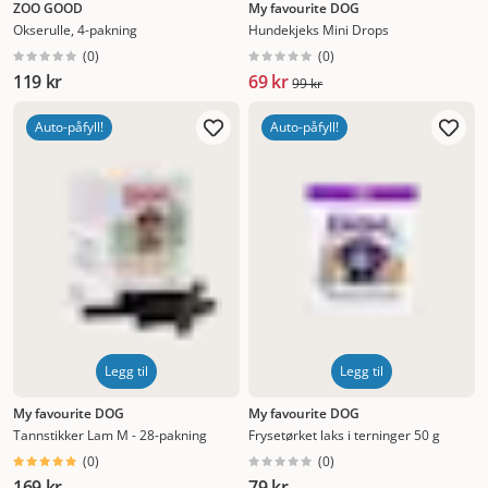
ZOO GOOD
My favourite DOG
Okserulle, 4-pakning
Hundekjeks Mini Drops
(
0
)
(
0
)
119 kr
69 kr
99 kr
Auto-påfyll!
Auto-påfyll!
Legg til
Legg til
My favourite DOG
My favourite DOG
Tannstikker Lam M - 28-pakning
Frysetørket laks i terninger 50 g
(
0
)
(
0
)
169 kr
79 kr