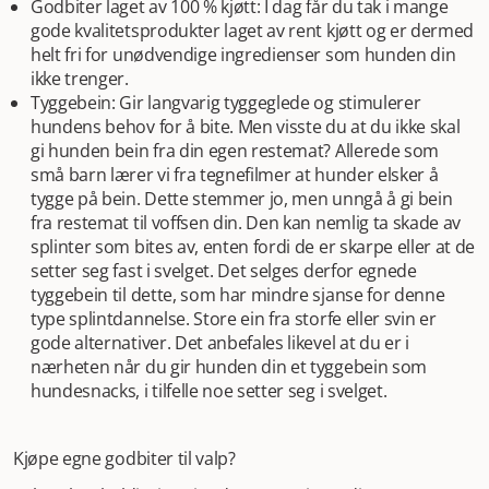
Godbiter laget av 100 % kjøtt: I dag får du tak i mange
gode kvalitetsprodukter laget av rent kjøtt og er dermed
helt fri for unødvendige ingredienser som hunden din
ikke trenger.
Tyggebein: Gir langvarig tyggeglede og stimulerer
hundens behov for å bite. Men visste du at du ikke skal
gi hunden bein fra din egen restemat? Allerede som
små barn lærer vi fra tegnefilmer at hunder elsker å
tygge på bein. Dette stemmer jo, men unngå å gi bein
fra restemat til voffsen din. Den kan nemlig ta skade av
splinter som bites av, enten fordi de er skarpe eller at de
setter seg fast i svelget. Det selges derfor egnede
tyggebein til dette, som har mindre sjanse for denne
type splintdannelse. Store ein fra storfe eller svin er
gode alternativer. Det anbefales likevel at du er i
nærheten når du gir hunden din et tyggebein som
hundesnacks, i tilfelle noe setter seg i svelget.
Kjøpe egne godbiter til valp?