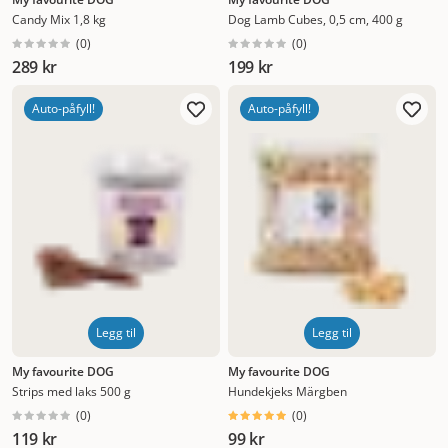
Candy Mix 1,8 kg
Dog Lamb Cubes, 0,5 cm, 400 g
(
0
)
(
0
)
289 kr
199 kr
Auto-påfyll!
Auto-påfyll!
Legg til
Legg til
My favourite DOG
My favourite DOG
Strips med laks 500 g
Hundekjeks Märgben
(
0
)
(
0
)
119 kr
99 kr