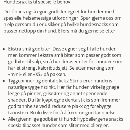
Hundesnacks til spesielle behov
Det finnes også egne godbiter egnet for hunder med
spesielle helsemessige utfordringer. Spør gjerne oss om
hjelp dersom du er usikker på hvilke hundesnacks som
passer nettopp din hund. Ellers må du gjerne se etter:
Ekstra små godbiter: Disse egner seg til alle hunder,
men kommer i ekstra små biter som passer godt som
godbiter til valp, små hunderaser eller for hunder som
har et strengt kaloribudsjett. Se etter merking som
«mini» eller «XS» på pakken.
Tyggepinner og dental sticks: Stimulerer hundens
naturlige tyggeinstinkt. Her får hunden virkelig gnage
lenge på pinner, griseører og annet spennende
snadder. Du får kjøpt egne dentalsticks som fremmer
god tannhelse ved å redusere plakk og forebygge
tannstein. Bruk disse for å å fremme god tannhelse!
Allergivennlige godbiter til hund: Hypoallergene snacks
spesialtilpasset hunder som sliter med allergier.