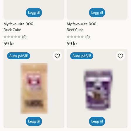
Legg til
Legg til
My favourite DOG
My favourite DOG
Duck Cube
Beef Cube
(
0
)
(
0
)
59 kr
59 kr
Auto-påfyll!
Auto-påfyll!
Legg til
Legg til