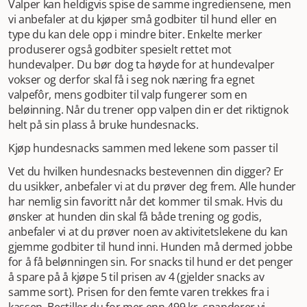
Valper kan heldigvis spise de samme ingrediensene, men
vi anbefaler at du kjøper små godbiter til hund eller en
type du kan dele opp i mindre biter. Enkelte merker
produserer også godbiter spesielt rettet mot
hundevalper. Du bør dog ta høyde for at hundevalper
vokser og derfor skal få i seg nok næring fra egnet
valpefôr, mens godbiter til valp fungerer som en
beløinning. Når du trener opp valpen din er det riktignok
helt på sin plass å bruke hundesnacks.
Kjøp hundesnacks sammen med lekene som passer til
Vet du hvilken hundesnacks bestevennen din digger? Er
du usikker, anbefaler vi at du prøver deg frem. Alle hunder
har nemlig sin favoritt når det kommer til smak. Hvis du
ønsker at hunden din skal få både trening og godis,
anbefaler vi at du prøver noen av aktivitetslekene du kan
gjemme godbiter til hund inni. Hunden må dermed jobbe
for å få belønningen sin. For snacks til hund er det penger
å spare på å kjøpe 5 til prisen av 4 (gjelder snacks av
samme sort). Prisen for den femte varen trekkes fra i