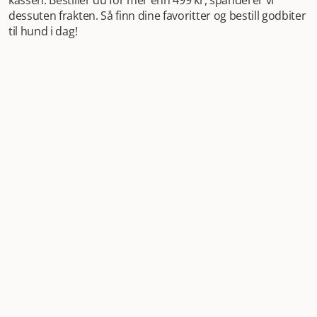
kassen. Bestiller du for mer enn 499 kr, spanderer vi
dessuten frakten. Så finn dine favoritter og bestill godbiter
til hund i dag!