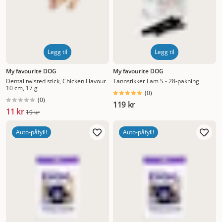
Legg til
Legg til
My favourite DOG
My favourite DOG
Dental twisted stick, Chicken Flavour
Tannstikker Lam S - 28-pakning
10 cm, 17 g
(
0
)
(
0
)
119 kr
11 kr
19 kr
Auto-påfyll!
Auto-påfyll!