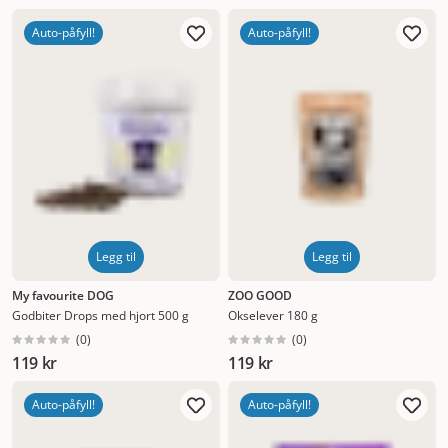
Auto-påfyll!
Auto-påfyll!
Legg til
Legg til
My favourite DOG
ZOO GOOD
Godbiter Drops med hjort 500 g
Okselever 180 g
(
0
)
(
0
)
119 kr
119 kr
Auto-påfyll!
Auto-påfyll!