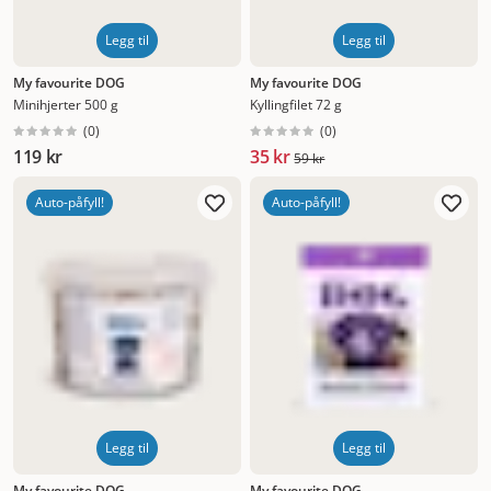
Legg til
Legg til
My favourite DOG
My favourite DOG
Minihjerter 500 g
Kyllingfilet 72 g
(
0
)
(
0
)
119 kr
35 kr
59 kr
Auto-påfyll!
Auto-påfyll!
Legg til
Legg til
My favourite DOG
My favourite DOG