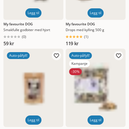
Legg til
Legg til
My favourite DOG
My favourite DOG
Smakfulle godbiter med hjort
Drops med kylling 500 g
(
0
)
(
1
)
59 kr
119 kr
Auto-påfyll!
Auto-påfyll!
Kampanje
-30%
Legg til
Legg til