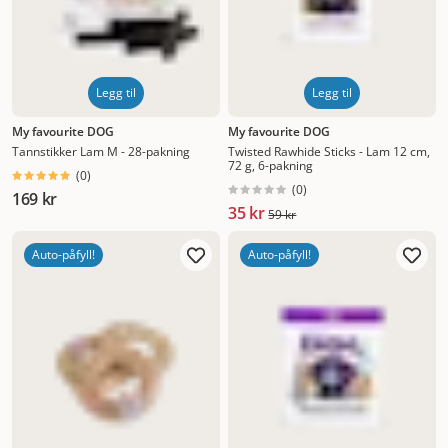
Legg til
Legg til
My favourite DOG
My favourite DOG
Tannstikker Lam M - 28-pakning
Twisted Rawhide Sticks - Lam 12 cm,
72 g, 6-pakning
(
0
)
(
0
)
169 kr
35 kr
59 kr
Auto-påfyll!
Auto-påfyll!