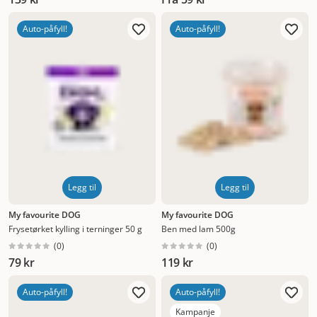
Auto-påfyll!
Auto-påfyll!
Legg til
Legg til
My favourite DOG
My favourite DOG
Frysetørket kylling i terninger 50 g
Ben med lam 500g
(
0
)
(
0
)
79 kr
119 kr
Auto-påfyll!
Auto-påfyll!
Kampanje