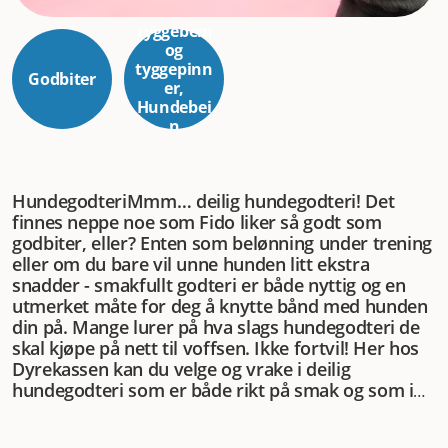
Tyggebein
og
tyggepinn
Godbiter
er,
Hundebei
n
Hundegodteri
Mmm… deilig hundegodteri! Det
finnes neppe noe som Fido liker så godt som
godbiter, eller? Enten som belønning under trening
eller om du bare vil unne hunden litt ekstra
snadder - smakfullt godteri er både nyttig og en
utmerket måte for deg å knytte bånd med hunden
din på. Mange lurer på hva slags hundegodteri de
skal kjøpe på nett til voffsen. Ikke fortvil! Her hos
Dyrekassen kan du velge og vrake i deilig
hundegodteri som er både rikt på smak og som i
tillegg er sunne. Sjekk utvalgt her i nettbutikken
eller les videre for flere tips om