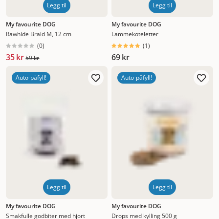
Legg til
Legg til
My favourite DOG
My favourite DOG
Rawhide Braid M, 12 cm
Lammekoteletter
(
0
)
(
1
)
35 kr
69 kr
59 kr
Auto-påfyll!
Auto-påfyll!
Legg til
Legg til
My favourite DOG
My favourite DOG
Smakfulle godbiter med hjort
Drops med kylling 500 g