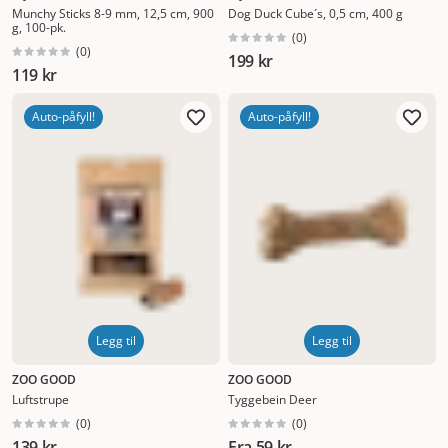
Munchy Sticks 8-9 mm, 12,5 cm, 900
Dog Duck Cube´s, 0,5 cm, 400 g
g, 100-pk.
(
0
)
(
0
)
199 kr
119 kr
Auto-påfyll!
Auto-påfyll!
Legg til
Legg til
ZOO GOOD
ZOO GOOD
Luftstrupe
Tyggebein Deer
(
0
)
(
0
)
139 kr
Fra
59 kr