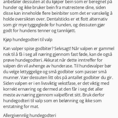
anbefaler dessuten at du kjøper bein som er beregnet på
hunder og ikke bruker bein fra matrestene dine, siden
disse kan inneholde flere beinbiter som det er vanskelig å
holde oversikten over. Dentalsticks er et flott alternativ
som gir mye tyggeglede for hunden, og dessuten gjør
godt for hundens tenner og tannkjøtt.
Kjøp hundegodteri til valp
Kan valper spise godbiter? Selvsagt! Når valpen er gammel
nok til å få i seg all næring gjennom fast føde, kan de også
prøve hundegodteri. Akkurat når dette inntreffer for
valpen din vil avhenge av hunderase. Til hundevalper bør
du velge lettyggelige og små godbiter som passer små
munner. Vær dessuten litt obs på antallet godbiter du gir.
Siden valpen er i en livsviktig vekstfase, er det viktig med
korrekt ernæring og dermed at den får i seg det aller
meste av næring gjennom valpefôret sitt. Bruk derfor
hundegodteri til valp som en belønning og ikke som
erstatning for mat.
Allergivennlig hundegodteri