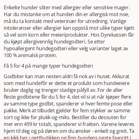
Enkelte hunder sliter med allergier eller sensitive mager.
Har du mistanke om at hunden din er allergisk mot noe,
må du ta kontakt med veterinær for utredning. Vanlige
intoleranser eller allergier kan oppstå mot ulike typer kjøtt
så vel som korn eller meieriprodukter. Hos Dyrekassen får
du kjøpt allergivennlig hundegodteri. Se etter
hypoallergent hundegodteri eller velg varianter laget av
100 % animalsk protein.
Få 5 for 4 på mange typer hundegodteri
Godbiter kan man nesten aldri få nok av i huset. Akkurat
som med hundefôr er dette et produkt som hundeeiere
bruker daglig og trenger stadige påfyll av. For de aller
fleste godbitene får du 5 for 4, det vil si at når kjøper flere
av samme type godbit, spanderer vi hver femte pose eller
pakke. Merk at tilbudet gjelder for fem stykker av samme
sort og ikke for plukk-og-miks. Bestiller du dessuten for
mer enn 499 kr totalt, spanderer vi frakten. Varene leveres
hjem til deg og på døren om du ønsker - enkelt og greit. Ta
en kikk her i nettbutikken og finn hundens neste favoritt i