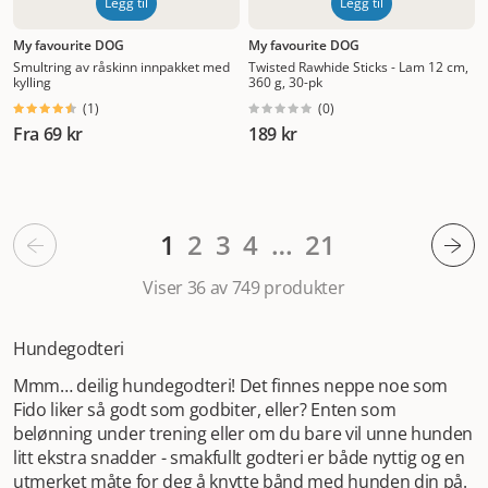
Legg til
Legg til
My favourite DOG
My favourite DOG
Smultring av råskinn innpakket med
Twisted Rawhide Sticks - Lam 12 cm,
kylling
360 g, 30-pk
(
1
)
(
0
)
Fra
69 kr
189 kr
1
2
3
4
…
21
Viser 36 av 749
produkter
Hundegodteri
Mmm… deilig hundegodteri! Det finnes neppe noe som
Fido liker så godt som godbiter, eller? Enten som
belønning under trening eller om du bare vil unne hunden
litt ekstra snadder - smakfullt godteri er både nyttig og en
utmerket måte for deg å knytte bånd med hunden din på.