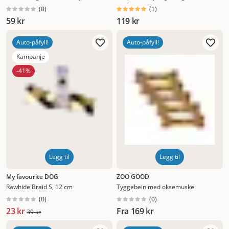
(
0
)
(
1
)
59 kr
119 kr
Auto-påfyll!
Auto-påfyll!
Kampanje
-41%
Legg til
Legg til
My favourite DOG
ZOO GOOD
Rawhide Braid S, 12 cm
Tyggebein med oksemuskel
(
0
)
(
0
)
23 kr
Fra
169 kr
39 kr