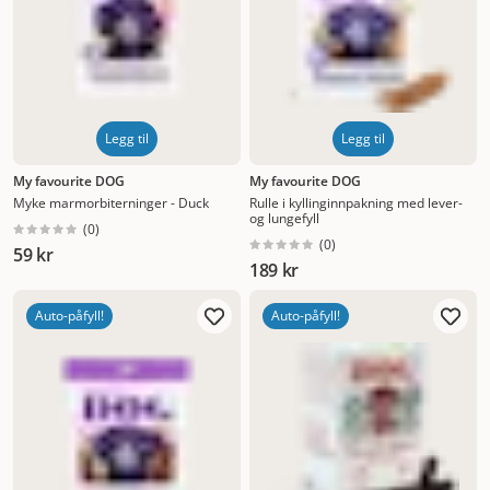
Legg til
Legg til
My favourite DOG
My favourite DOG
Myke marmorbiterninger - Duck
Rulle i kyllinginnpakning med lever-
og lungefyll
(
0
)
(
0
)
59 kr
189 kr
Auto-påfyll!
Auto-påfyll!