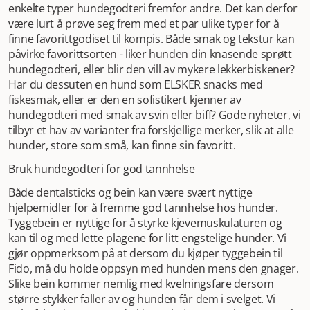
enkelte typer hundegodteri fremfor andre. Det kan derfor
være lurt å prøve seg frem med et par ulike typer for å
finne favorittgodiset til kompis. Både smak og tekstur kan
påvirke favorittsorten - liker hunden din knasende sprøtt
hundegodteri, eller blir den vill av mykere lekkerbiskener?
Har du dessuten en hund som ELSKER snacks med
fiskesmak, eller er den en sofistikert kjenner av
hundegodteri med smak av svin eller biff? Gode nyheter, vi
tilbyr et hav av varianter fra forskjellige merker, slik at alle
hunder, store som små, kan finne sin favoritt.
Bruk hundegodteri for god tannhelse
Både dentalsticks og bein kan være svært nyttige
hjelpemidler for å fremme god tannhelse hos hunder.
Tyggebein er nyttige for å styrke kjevemuskulaturen og
kan til og med lette plagene for litt engstelige hunder. Vi
gjør oppmerksom på at dersom du kjøper tyggebein til
Fido, må du holde oppsyn med hunden mens den gnager.
Slike bein kommer nemlig med kvelningsfare dersom
større stykker faller av og hunden får dem i svelget. Vi