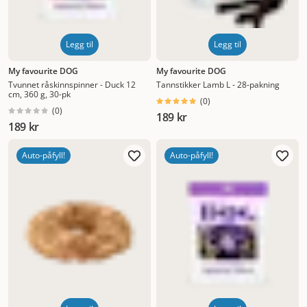
Legg til
Legg til
My favourite DOG
My favourite DOG
Tvunnet råskinnspinner - Duck 12
Tannstikker Lamb L - 28-pakning
cm, 360 g, 30-pk
(
0
)
(
0
)
189 kr
189 kr
Auto-påfyll!
Auto-påfyll!