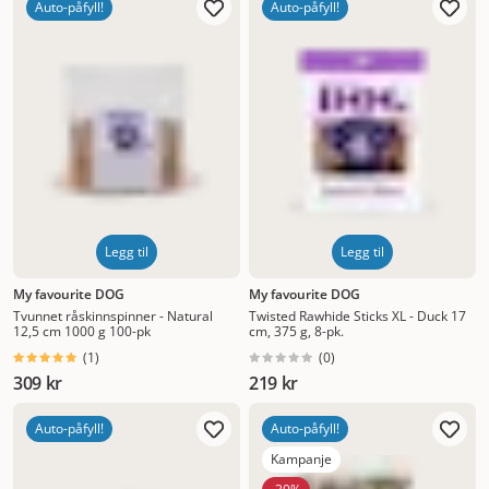
Auto-påfyll!
Auto-påfyll!
Legg til
Legg til
My favourite DOG
My favourite DOG
Tvunnet råskinnspinner - Natural
Twisted Rawhide Sticks XL - Duck 17
12,5 cm 1000 g 100-pk
cm, 375 g, 8-pk.
(
1
)
(
0
)
309 kr
219 kr
Auto-påfyll!
Auto-påfyll!
Kampanje