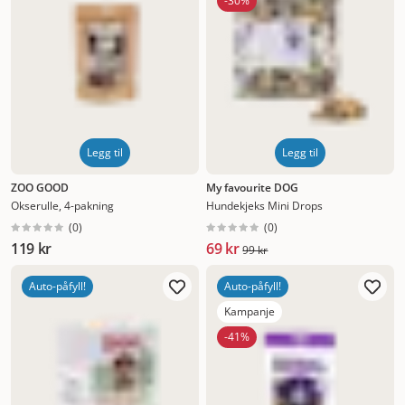
-30%
Legg til
Legg til
ZOO GOOD
My favourite DOG
Okserulle, 4-pakning
Hundekjeks Mini Drops
(
0
)
(
0
)
119 kr
69 kr
99 kr
Auto-påfyll!
Auto-påfyll!
Kampanje
-41%