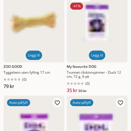
-41%
Legg til
Legg til
ZOO GOOD
My favourite DOG
Tyggebein uten fylling 17 cm
Tvunnet råskinnspinner - Duck 12
cm, 72 g, 6-pk
(
0
)
(
0
)
79 kr
35 kr
59 kr
Auto-påfyll!
Auto-påfyll!