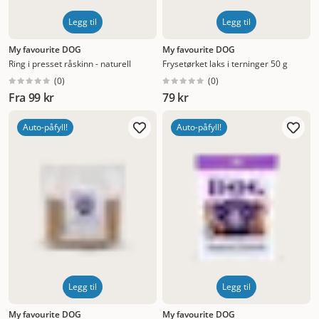
Legg til
Legg til
My favourite DOG
My favourite DOG
Ring i presset råskinn - naturell
Frysetørket laks i terninger 50 g
(
0
)
(
0
)
Fra
99 kr
79 kr
Auto-påfyll!
Auto-påfyll!
Legg til
Legg til
My favourite DOG
My favourite DOG