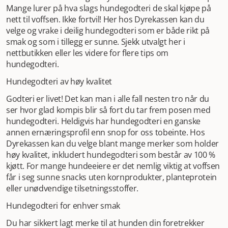
Mange lurer på hva slags hundegodteri de skal kjøpe på
nett til voffsen. Ikke fortvil! Her hos Dyrekassen kan du
velge og vrake i deilig hundegodteri som er både rikt på
smak og som i tillegg er sunne. Sjekk utvalgt her i
nettbutikken eller les videre for flere tips om
hundegodteri.
Hundegodteri av høy kvalitet
Godteri er livet! Det kan man i alle fall nesten tro når du
ser hvor glad kompis blir så fort du tar frem posen med
hundegodteri. Heldigvis har hundegodteri en ganske
annen ernæringsprofil enn snop for oss tobeinte. Hos
Dyrekassen kan du velge blant mange merker som holder
høy kvalitet, inkludert hundegodteri som består av 100 %
kjøtt. For mange hundeeiere er det nemlig viktig at voffsen
får i seg sunne snacks uten kornprodukter, planteprotein
eller unødvendige tilsetningsstoffer.
Hundegodteri for enhver smak
Du har sikkert lagt merke til at hunden din foretrekker