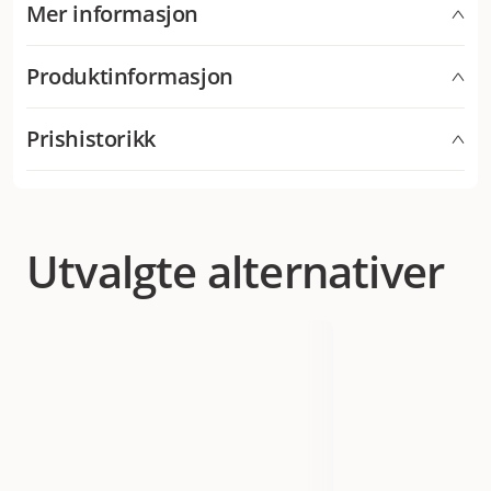
Kjøtt som eneste proteinkilde
Mer informasjon
Vitamin D3 300 IE, mangan fra mangan(II)sulfat 2 mg,
.
Förvaringsinformation
sink fra sinkoksid 45 mg, jod fra kaliumjodid 0,25 mg.
Fiberfri og glutenfri oppskrift.
Produktinformasjon
Legner seg for sensitive hunder og for
Uåpnet boks: minst 2 år ved romtemperatur.
eliminasjonsdietter
Analytiske bestanddeler
Åpen boks: 3-4 dager i kjøleskap.
Artikkelnummer
Prishistorikk
300012815
Omega-3 fra linfrøolje for hud, pels og hjerte
Protein 10 %, fett 8 %, aske 2 %, fiber 0,1 %, vann 78 %,
Kan serveres frossen i en aktiveringsleke eller
kalsium 0,4 %, fosfor 0,25 %.
Laveste salgspris for dette produktet de siste 30
oppbløtt i vann
Kategori
Hund
Tørrfôr
Våtfôr
dagene er 31 kr
. Gi hunden din et velsmakende måltid med nøye
utvalgte ingredienser.
Utvalgte alternativer
Varemerke
PROVIT
Produsentens artikkelnummer
5000002578
Størrelse
400 g
EAN nummer
7024270014027