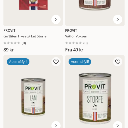
PROVIT
PROVIT
Go´Biten Frysetørket Storfe
Våtfôr Voksen
(
0
)
(
0
)
89 kr
Fra
49 kr
Auto-påfyll!
Auto-påfyll!