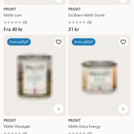
PROVIT
PROVIT
Våtfôr Lam
Go´Biten Våtfôr Storfe
(
0
)
(
0
)
Fra
49 kr
31 kr
Auto-påfyll!
Auto-påfyll!
PROVIT
PROVIT
Våtfôr Oksekjøtt
Våtfôr Extra Energy
(
0
)
(
0
)