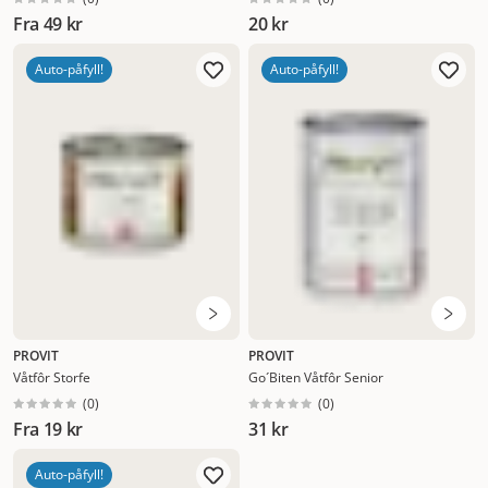
Fra
49 kr
20 kr
Auto-påfyll!
Auto-påfyll!
PROVIT
PROVIT
Våtfôr Storfe
Go´Biten Våtfôr Senior
(
0
)
(
0
)
Fra
19 kr
31 kr
Auto-påfyll!