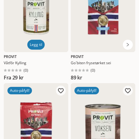
Legg til
PROVIT
PROVIT
Våtfôr Kylling
Go´biten frysetørket sei
(
0
)
(
0
)
Fra
29 kr
89 kr
Auto-påfyll!
Auto-påfyll!