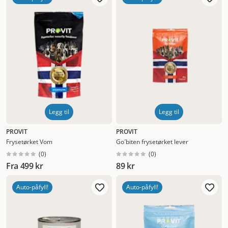
Nytt
Høyest pris
Lavest pris
Tilbud
Legg til
Legg til
PROVIT
PROVIT
Frysetørket Vom
Go´biten frysetørket lever
(
0
)
(
0
)
Fra
499 kr
89 kr
Auto-påfyll!
Auto-påfyll!