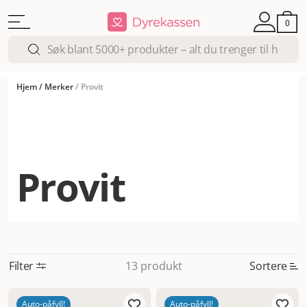
0
Hjem
/
Merker
/
Provit
Provit
Filter
Sortere
13 produkt
Mest relevant
Auto-påfyll!
Auto-påfyll!