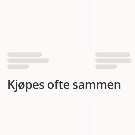
Antall i pakken
1 st
EAN nummer
700603673358
Kjøpes ofte sammen