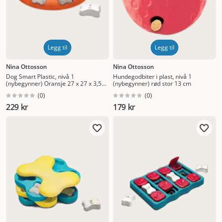
Legg til
Legg til
Nina Ottosson
Nina Ottosson
Dog Smart Plastic, nivå 1
Hundegodbiter i plast, nivå 1
(nybegynner) Oransje 27 x 27 x 3,5
(nybegynner) rød stor 13 cm
cm
(
0
)
(
0
)
229 kr
179 kr