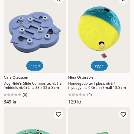
Nytt
Høyest pris
Lavest pris
Tilbud
Legg til
Legg til
Nina Ottosson
Nina Ottosson
Dog Hide'n Slide Composite, nivå 2
Hundegodbiter i plast, nivå 1
(middels nivå) Lilla 33 x 33 x 5 cm
(nybegynner) Grønn Small 10,5 cm
(
0
)
(
0
)
349 kr
129 kr