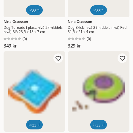
Legg til
Legg til
Nina Ottosson
Nina Ottosson
Dog Tornado i plast, nivå 2 (middels
Dog Brick, nivå 2 (middels nivå) Rød
nivå) Blå 23,5 x 18 x 7 cm
31,5 x 21 x 4 cm
(
0
)
(
0
)
349 kr
329 kr
Legg til
Legg til