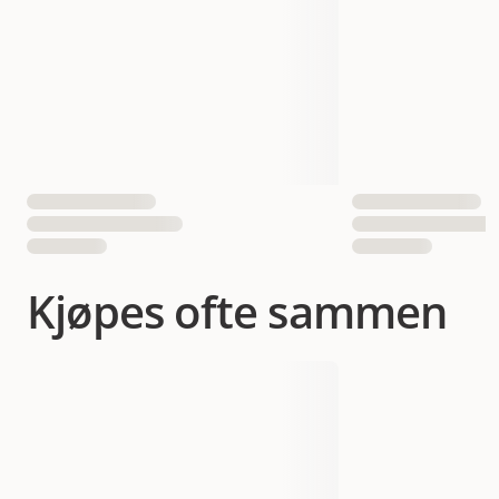
Antall i pakken
1 st
EAN nummer
700603673327
Kjøpes ofte sammen