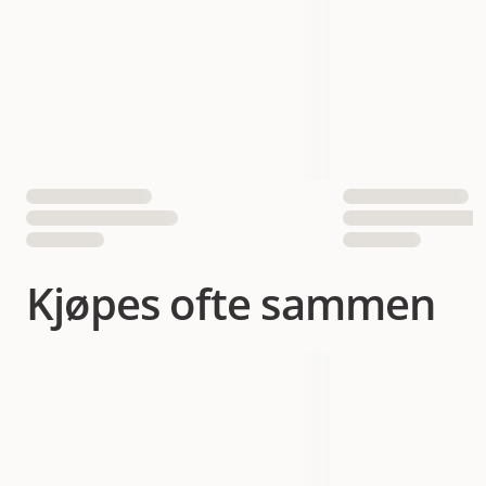
Antall i pakken
1 st
EAN nummer
700603673310
Kjøpes ofte sammen