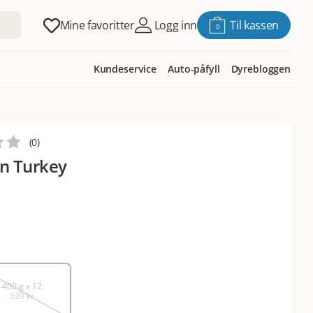
Mine favoritter
Logg inn
Til kassen
0
Kundeservice
Auto-påfyll
Dyrebloggen
(
0
)
in Turkey
400 g x 12
529 kr