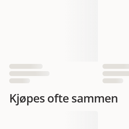
Smak
Vekt
Antall i pakken
EAN nummer
Kjøpes ofte sammen