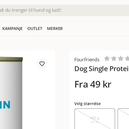
KAMPANJE
OUTLET
MERKER
FourFriends
Dog Single Prote
Fra
49 kr
Velg størrelse
400 g
49 kr