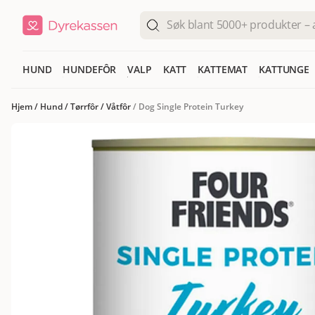
HUND
HUNDEFÔR
VALP
KATT
KATTEMAT
KATTUNGE
Hjem
/
Hund
/
Tørrfôr
/
Våtfôr
/
Dog Single Protein Turkey