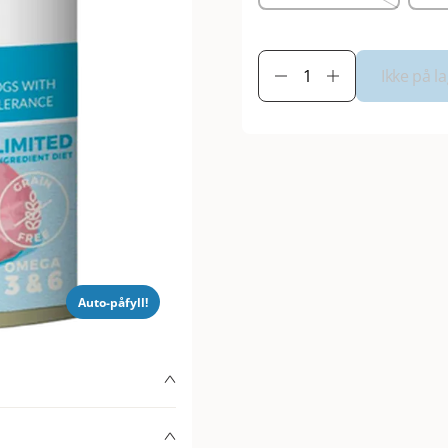
Ikke på l
Auto-påfyll!
 er egnet for allergiske
redienser og en