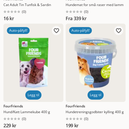
Cat Adult Tin Tunfisk & Sardin
Hundemat for små raser med lamm
(
0
)
(
0
)
16 kr
Fra
339 kr
Auto-påfyll!
Auto-påfyll!
Legg til
Legg til
FourFriends
FourFriends
Hund/Katt Lammekube 400 g
Hundetreningsgodbiter kylling 400 g
(
0
)
(
0
)
229 kr
199 kr