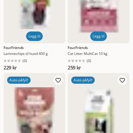
Legg til
Legg til
FourFriends
FourFriends
Lammechips til hund 400 g
Cat Litter MultiCat 10 kg
(
0
)
(
0
)
229 kr
259 kr
Auto-påfyll!
Auto-påfyll!