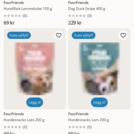
FourFriends
FourFriends
Hund/Katt Lammekube 100 g
Dog Duck Stripe 400 g
(
0
)
(
0
)
69 kr
229 kr
Auto-påfyll!
Auto-påfyll!
Legg til
Legg til
FourFriends
FourFriends
Hundesnacks Laks 200 g
Hundesnacks Lam 200 g
(
0
)
(
0
)