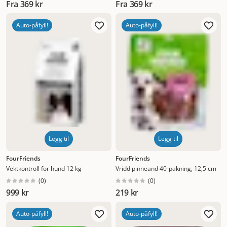
Fra
369 kr
Fra
369 kr
Auto-påfyll!
Auto-påfyll!
Legg til
Legg til
FourFriends
FourFriends
Vektkontroll for hund 12 kg
Vridd pinneand 40-pakning, 12,5 cm
(
0
)
(
0
)
999 kr
219 kr
Auto-påfyll!
Auto-påfyll!