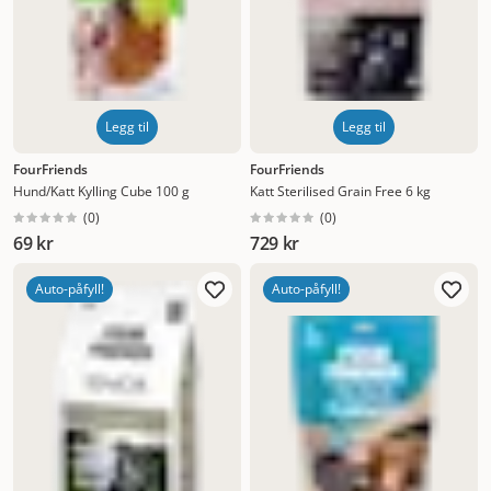
Legg til
Legg til
FourFriends
FourFriends
Hund/Katt Kylling Cube 100 g
Katt Sterilised Grain Free 6 kg
(
0
)
(
0
)
69 kr
729 kr
Auto-påfyll!
Auto-påfyll!