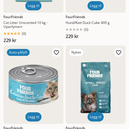
Legg til
Legg til
FourFriends
FourFriends
Cat Litter Unscented 10 kg -
Hund/Katt Duck Cube 400 g
Uparfymert
(
0
)
(
0
)
229 kr
229 kr
Auto-påfyll!
Nyhet
Legg til
Legg til
FourFriends
FourFriends