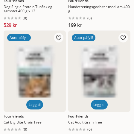
FourFriends
FourFriends
Dog Single Protein Tunfisk og
Hundetreningsgodbiter med lam 400
søtpotet 400 g x 12
g
(
0
)
(
0
)
529 kr
199 kr
Auto-påfyll!
Auto-påfyll!
Legg til
Legg til
FourFriends
FourFriends
Cat Big Bite Grain Free
Cat Adult Grain Free
(
0
)
(
0
)