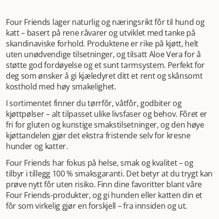
Four Friends lager naturlig og næringsrikt fôr til hund og
katt – basert på rene råvarer og utviklet med tanke på
skandinaviske forhold. Produktene er rike på kjøtt, helt
uten unødvendige tilsetninger, og tilsatt Aloe Vera for å
støtte god fordøyelse og et sunt tarmsystem. Perfekt for
deg som ønsker å gi kjæledyret ditt et rent og skånsomt
kosthold med høy smakelighet.
I sortimentet finner du tørrfôr, våtfôr, godbiter og
kjøttpølser – alt tilpasset ulike livsfaser og behov. Fôret er
fri for gluten og kunstige smakstilsetninger, og den høye
kjøttandelen gjør det ekstra fristende selv for kresne
hunder og katter.
Four Friends har fokus på helse, smak og kvalitet – og
tilbyr i tillegg 100 % smaksgaranti. Det betyr at du trygt kan
prøve nytt fôr uten risiko. Finn dine favoritter blant våre
Four Friends-produkter, og gi hunden eller katten din et
fôr som virkelig gjør en forskjell – fra innsiden og ut.