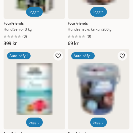
Legg til
Legg til
FourFriends
FourFriends
Hund Senior 3 kg
Hundesnacks kalkun 200 g
(
0
)
(
0
)
399 kr
69 kr
Auto-påfyll!
Auto-påfyll!
Legg til
Legg til