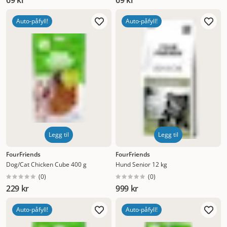
69 kr
69 kr
Auto-påfyll!
Auto-påfyll!
Legg til
Legg til
FourFriends
FourFriends
Dog/Cat Chicken Cube 400 g
Hund Senior 12 kg
(
0
)
(
0
)
229 kr
999 kr
Auto-påfyll!
Auto-påfyll!