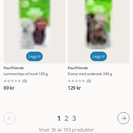
Legg til
Legg til
FourFriends
FourFriends
Lammechips til hund 100 g
Donut med andestek 240 g
(
0
)
(
0
)
69 kr
129 kr
1
2
3
Viser 36 av 103
produkter