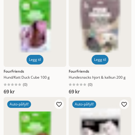
Legg til
Legg til
FourFriends
FourFriends
Hund/Katt Duck Cube 100 g
Hundesnacks hjort & kalkun 200 g
(
0
)
(
0
)
69 kr
69 kr
Auto-påfyll!
Auto-påfyll!