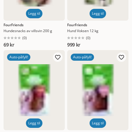
Legg til
Legg til
FourFriends
FourFriends
Hundesnacks av villsvin 200 g
Hund Voksen 12 kg
(
0
)
(
0
)
69 kr
999 kr
Auto-påfyll!
Auto-påfyll!
Legg til
Legg til