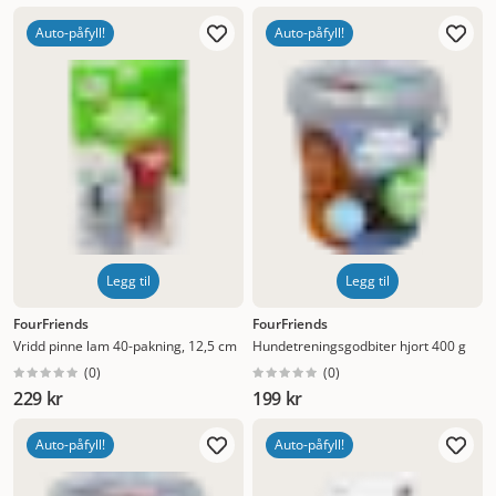
Auto-påfyll!
Auto-påfyll!
Legg til
Legg til
FourFriends
FourFriends
Vridd pinne lam 40-pakning, 12,5 cm
Hundetreningsgodbiter hjort 400 g
(
0
)
(
0
)
229 kr
199 kr
Auto-påfyll!
Auto-påfyll!