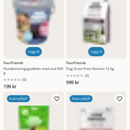
Legg til
Legg til
FourFriends
FourFriends
Hundetreningsgodbiter med and 400
Dog Grain Free Venison 12 kg
g
(
0
)
(
0
)
999 kr
199 kr
Auto-påfyll!
Auto-påfyll!