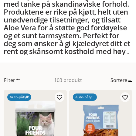
med tanke på skandinaviske forhold.
Produktene er rike på kjøtt, helt uten
unødvendige tilsetninger, og tilsatt
Aloe Vera for å støtte god fordøyelse
og et sunt tarmsystem. Perfekt for
deg som ønsker å gi kjæledyret ditt et
rent og skånsomt kosthold med høy
smakelighet.
I sortimentet finner du
tørrfôr, våtfôr, godbiter og kjøttpølser
– alt tilpasset ulike livsfaser og behov.
Filter
Sortere
103 produkt
Fôret er fri for gluten og kunstige
smakstilsetninger, og den høye
Mest relevant
kjøttandelen gjør det ekstra fristende
Auto-påfyll!
Auto-påfyll!
Nytt
selv for kresne hunder og katter.
Four
Friends har fokus på helse, smak og
Høyest pris
kvalitet – og tilbyr i tillegg 100 %
Lavest pris
smaksgaranti. Det betyr at du trygt
Tilbud