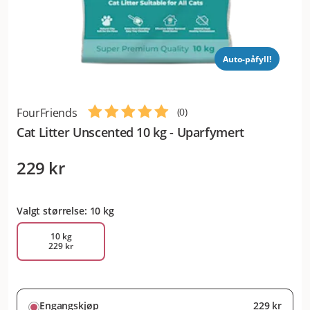
Auto-påfyll!
FourFriends
(
0
)
Cat Litter Unscented 10 kg - Uparfymert
229 kr
Valgt størrelse: 10 kg
10 kg
229 kr
Engangskjøp
229 kr