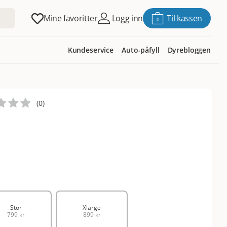
Mine favoritter
Logg inn
Til kassen
0
Kundeservice
Auto-påfyll
Dyrebloggen
(
0
)
Stor
Xlarge
799 kr
899 kr