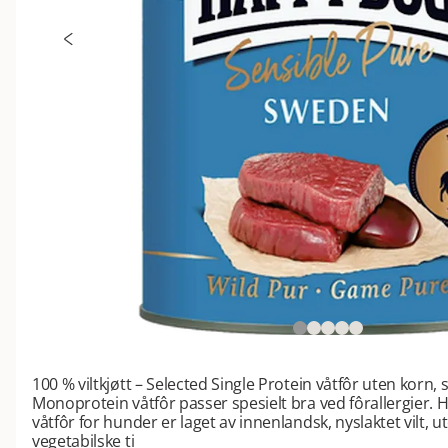
100 % viltkjøtt – Selected Single Protein våtfôr uten korn, s
Monoprotein våtfôr passer spesielt bra ved fôrallergier.
våtfôr for hunder er laget av innenlandsk, nyslaktet vilt, u
vegetabilske ti