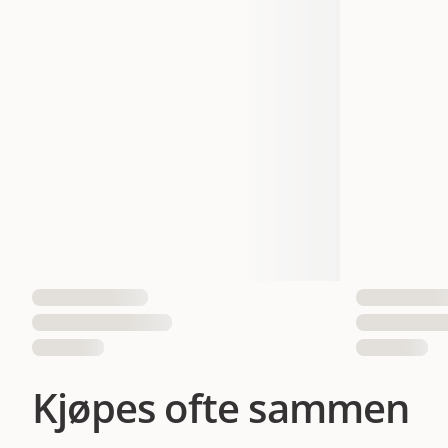
Størrelse
Dyrets alder
Fôrtype
EAN nummer
40019671
Kjøpes ofte sammen