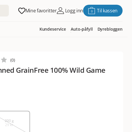
Mine favoritter
Logg inn
Til kassen
0
Kundeservice
Auto-påfyll
Dyrebloggen
(
0
)
nned GrainFree 100% Wild Game
200 g
29 kr