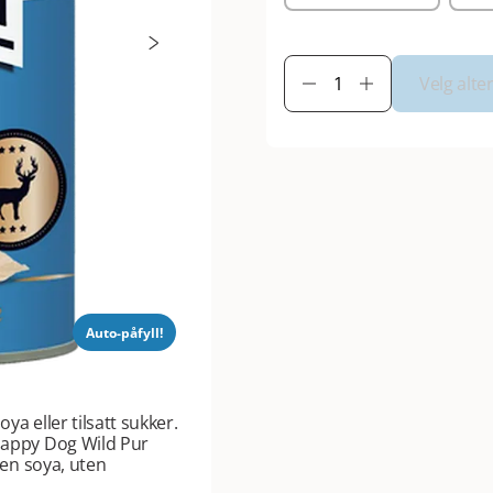
Velg alte
Auto-påfyll!
oya eller tilsatt sukker.
 Happy Dog Wild Pur
ten soya, uten