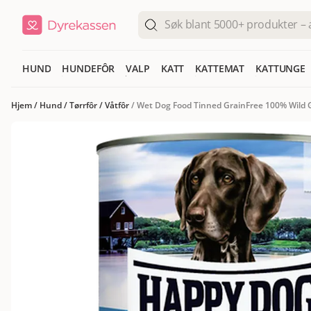
HUND
HUNDEFÔR
VALP
KATT
KATTEMAT
KATTUNGE
Hjem
/
Hund
/
Tørrfôr
/
Våtfôr
/
Wet Dog Food Tinned GrainFree 100% Wild