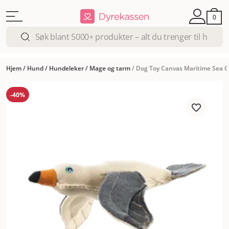
0
Hjem
/
Hund
/
Hundeleker
/
Mage og tarm
/
Dog Toy Canvas Maritime Sea G
-40%