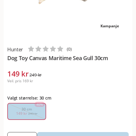
Kampanje
Hunter
(
0
)
Dog Toy Canvas Maritime Sea Gull 30cm
149 kr
249 kr
Veil. pris
169 kr
Valgt størrelse: 30 cm
40
%
30 cm
149 kr
249 kr