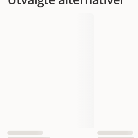
Produsentens artikkelnummer
HU64668
Størrelse
30 cm
EAN nummer
4016739646682