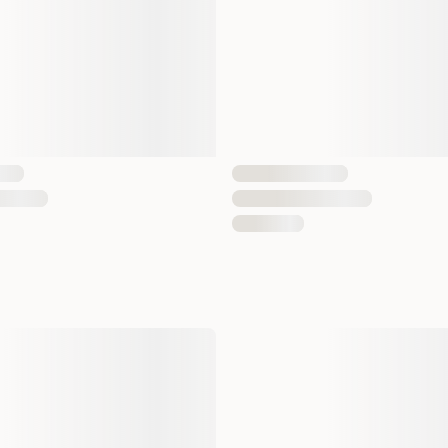
53812
7071652015394
15400
7071652015707