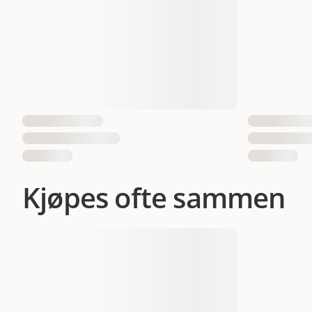
7071652153713
70716521
EAN nummer
70716520
Kjøpes ofte sammen