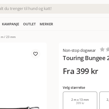
KAMPANJE
OUTLET
MERKER
 m / 23 mm ​
Non-stop dogwear
Touring Bungee 2
Fra
399 kr
Velg størrelse
2 m x 13 mm
2
399 kr