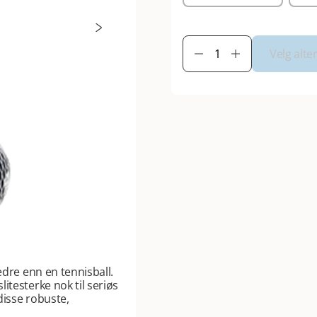
Velg alte
edre enn en tennisball.
itesterke nok til seriøs
disse robuste,