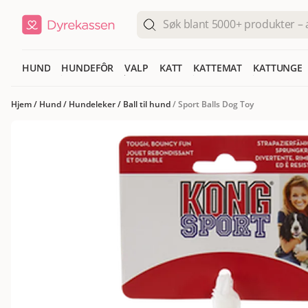
HUND
HUNDEFÔR
VALP
KATT
KATTEMAT
KATTUNGE
Hjem
/
Hund
/
Hundeleker
/
Ball til hund
/
Sport Balls Dog Toy