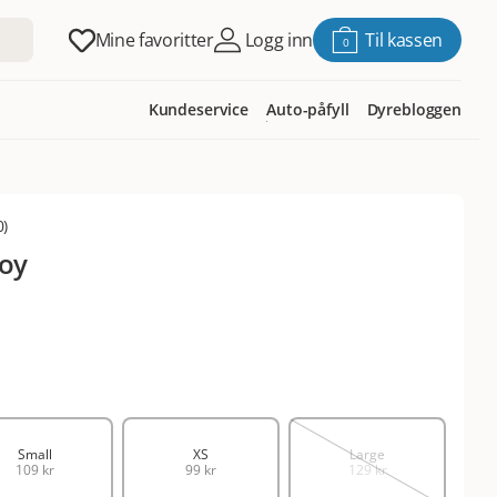
Mine favoritter
Logg inn
Til kassen
0
Kundeservice
Auto-påfyll
Dyrebloggen
0
)
Toy
Small
XS
Large
109 kr
99 kr
129 kr