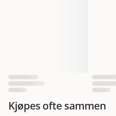
Størrelse
Mediu
Vekt
Antall i pakken
EAN nummer
035585775630
035585775647
035585
Kjøpes ofte sammen