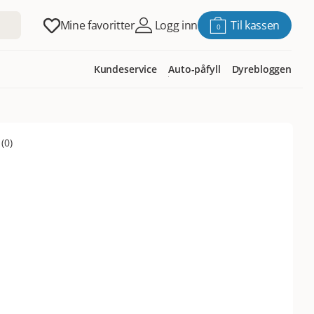
Mine favoritter
Logg inn
Til kassen
0
Kundeservice
Auto-påfyll
Dyrebloggen
(
0
)