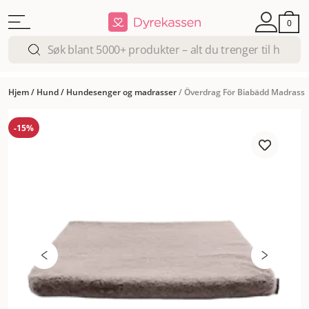
0
Hjem
/
Hund
/
Hundesenger og madrasser
/
Överdrag För Biabädd Madrass -
-15%