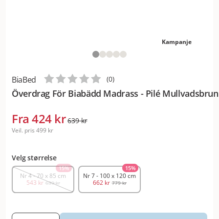
Kampanje
BiaBed
(
0
)
Överdrag För Biabädd Madrass - Pilé Mullvadsbrun
Fra
424 kr
639 kr
Veil. pris
499 kr
Velg størrelse
15
%
15
%
Nr 4 - 70 x 85 cm
Nr 7 - 100 x 120 cm
543 kr
662 kr
639 kr
779 kr