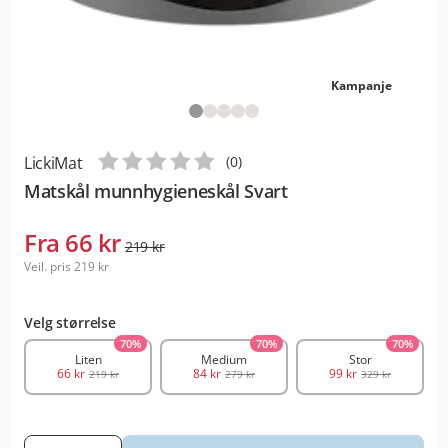
Kampanje
LickiMat
(
0
)
Matskål munnhygieneskål Svart
Fra
66 kr
219 kr
Veil. pris
219 kr
Velg størrelse
70
%
70
%
70
%
Liten
Medium
Stor
66 kr
84 kr
99 kr
219 kr
279 kr
329 kr