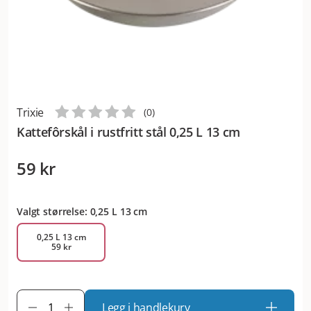
Trixie
(
0
)
Kattefôrskål i rustfritt stål 0,25 L 13 cm
59 kr
Valgt størrelse: 0,25 L 13 cm
0,25 L 13 cm
59 kr
Legg i handlekurv