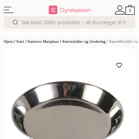
0
Hjem
/
Katt
/
Kattens Matplass
/
Katteskåler og Underlag
/
Kattefôrskål i rus