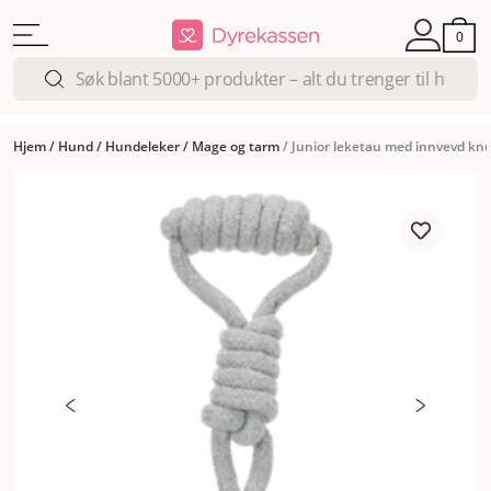
0
Hjem
/
Hund
/
Hundeleker
/
Mage og tarm
/
Junior leketau med innvevd knu