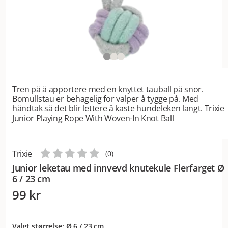
Tren på å apportere med en knyttet tauball på snor.
Bomullstau er behagelig for valper å tygge på. Med
håndtak så det blir lettere å kaste hundeleken langt. Trixie
Junior Playing Rope With Woven-In Knot Ball
Trixie
(
0
)
Junior leketau med innvevd knutekule Flerfarget Ø
6 / 23 cm
99 kr
Valgt størrelse: Ø 6 / 23 cm