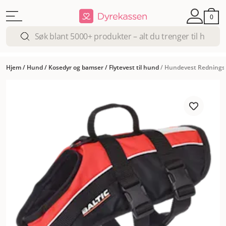
0
Hjem
/
Hund
/
Kosedyr og bamser
/
Flytevest til hund
/
Hundevest Rednings