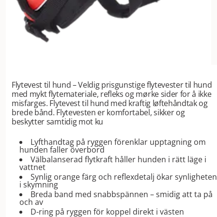
Flytevest til hund – Veldig prisgunstige flytevester til hund
med mykt flytemateriale, refleks og mørke sider for å ikke
misfarges. Flytevest til hund med kraftig løftehåndtak og
brede bånd. Flytevesten er komfortabel, sikker og
beskytter samtidig mot ku
Lyfthandtag på ryggen förenklar upptagning om
hunden faller överbord
Välbalanserad flytkraft håller hunden i rätt läge i
vattnet
Synlig orange färg och reflexdetalj ökar synligheten
i skymning
Breda band med snabbspännen – smidig att ta på
och av
D-ring på ryggen för koppel direkt i västen