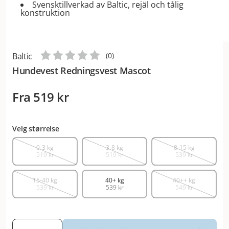
Svensktillverkad av Baltic, rejäl och tålig
konstruktion
Baltic
(
0
)
Hundevest Redningsvest Mascot
Fra
519 kr
Velg størrelse
0-3 kg
3-8 kg
8-15 kg
519 kr
519 kr
539 kr
15-40 kg
40+ kg
40++ kg
539 kr
539 kr
549 kr