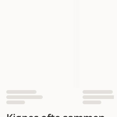
0-3 kg
3-8 kg
8-15 kg
15-40 kg
Størrelse
40+ kg
40++ kg
Vekt
100 gram
200 gram
300 gram
400 gram
Antall i pakken
1 st