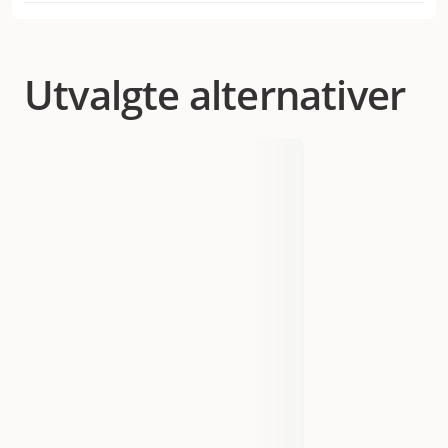
Laveste salgspris for dette produktet de siste 30
Hund
Flåttmiddel til hund
dagene er 359 kr
Kategori
Kosttilskudd og vitaminer
Utvalgte alternativer
Varemerke
Aptus
Produsentens artikkelnummer
845621
Størrelse
500 ml
EAN nummer
6432100059628