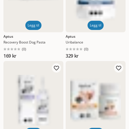
Legg til
Legg til
Aptus
Aptus
Recovery Boost Dog Pasta
Uribalance
(
0
)
(
0
)
169 kr
329 kr