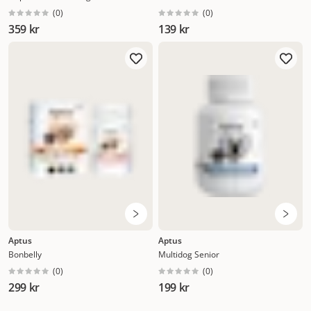
(
0
)
(
0
)
359 kr
139 kr
Aptus
Aptus
Bonbelly
Multidog Senior
(
0
)
(
0
)
299 kr
199 kr