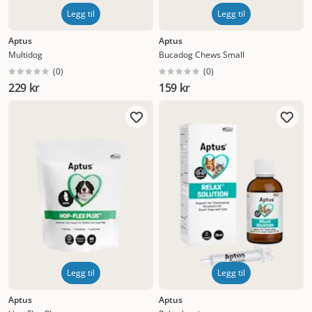
Legg til
Legg til
Aptus
Aptus
Multidog
Bucadog Chews Small
(
0
)
(
0
)
229 kr
159 kr
Legg til
Legg til
Aptus
Aptus