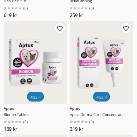
Hop-Flex Plus
Relax løsning
(
0
)
(
0
)
619 kr
259 kr
Legg til
Legg til
Aptus
Aptus
Biorion Tablett
Aptus Derma Care Concentrate
(
0
)
(
0
)
169 kr
219 kr