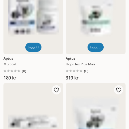
Legg til
Legg til
Aptus
Aptus
Multicat
Hop-Flex Plus Mini
(
0
)
(
0
)
189 kr
319 kr