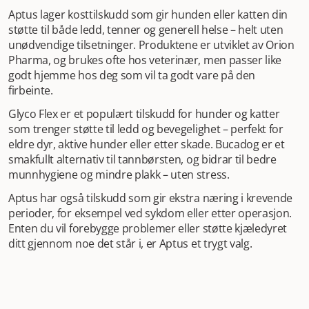
Aptus lager kosttilskudd som gir hunden eller katten din
støtte til både ledd, tenner og generell helse – helt uten
unødvendige tilsetninger. Produktene er utviklet av Orion
Pharma, og brukes ofte hos veterinær, men passer like
godt hjemme hos deg som vil ta godt vare på den
firbeinte.
Glyco Flex er et populært tilskudd for hunder og katter
som trenger støtte til ledd og bevegelighet – perfekt for
eldre dyr, aktive hunder eller etter skade. Bucadog er et
smakfullt alternativ til tannbørsten, og bidrar til bedre
munnhygiene og mindre plakk – uten stress.
Aptus har også tilskudd som gir ekstra næring i krevende
perioder, for eksempel ved sykdom eller etter operasjon.
Enten du vil forebygge problemer eller støtte kjæledyret
ditt gjennom noe det står i, er Aptus et trygt valg.