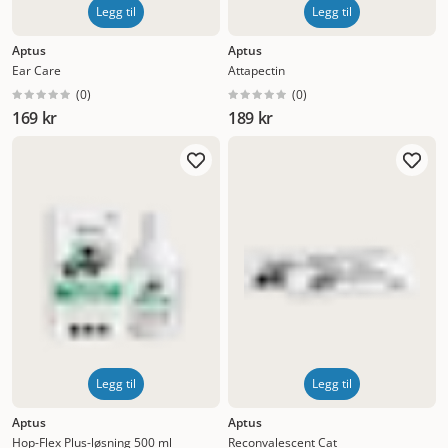
Legg til
Legg til
Aptus
Aptus
Ear Care
Attapectin
(
0
)
(
0
)
169 kr
189 kr
Legg til
Legg til
Aptus
Aptus
Hop-Flex Plus-løsning 500 ml
Reconvalescent Cat