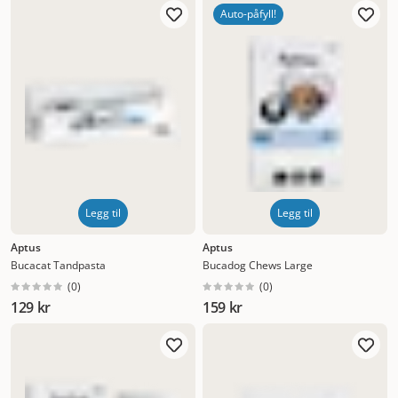
Auto-påfyll!
Legg til
Legg til
Aptus
Aptus
Bucacat Tandpasta
Bucadog Chews Large
(
0
)
(
0
)
129 kr
159 kr