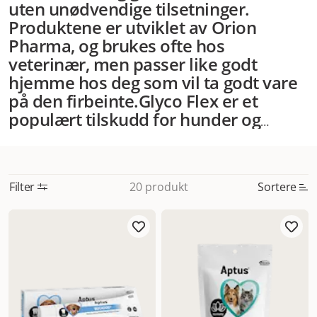
uten unødvendige tilsetninger.
Produktene er utviklet av Orion
Pharma, og brukes ofte hos
veterinær, men passer like godt
hjemme hos deg som vil ta godt vare
på den firbeinte.
Glyco Flex er et
populært tilskudd for hunder og
katter som trenger støtte til ledd og
bevegelighet – perfekt for eldre dyr,
aktive hunder eller etter skade.
Filter
Sortere
20 produkt
Bucadog er et smakfullt alternativ til
tannbørsten, og bidrar til bedre
Mest relevant
munnhygiene og mindre plakk – uten
Nytt
stress.
Aptus har også tilskudd som gir
ekstra næring i krevende perioder, for
Høyest pris
eksempel ved sykdom eller etter
Lavest pris
operasjon. Enten du vil forebygge
Tilbud