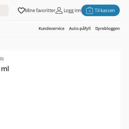
Mine favoritter
Logg inn
Til kassen
0
Kundeservice
Auto-påfyll
Dyrebloggen
(
0
)
0 ml