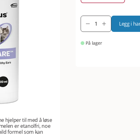
Legg i ha
På lager
e hjelper til med å løse
melen er etanolfri, noe
mild formel som kan