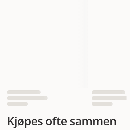
Dyrets alder
Voksen
Smak
Tyrkia
Vekt
370 gram
Antall i pakken
1 st
EAN nummer
7300330042613
Kjøpes ofte sammen