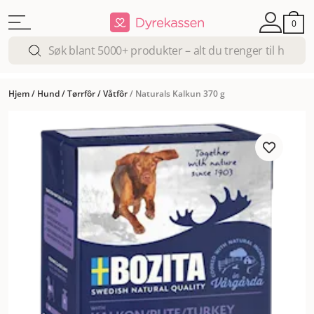
0
Hjem
/
Hund
/
Tørrfôr
/
Våtfôr
/
Naturals Kalkun 370 g