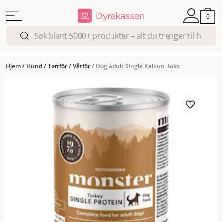
0
Hjem
/
Hund
/
Tørrfôr
/
Våtfôr
/
Dog Adult Single Kalkun Boks