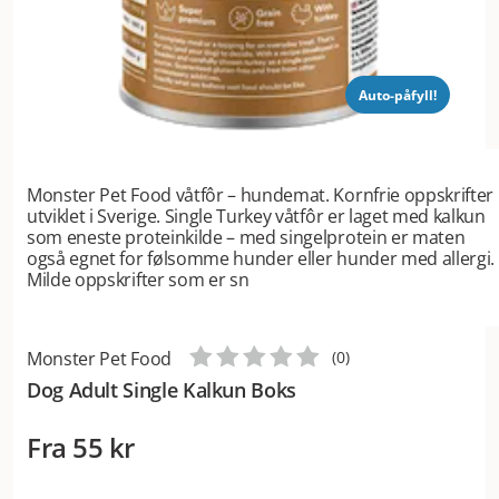
Auto-påfyll!
Monster Pet Food våtfôr – hundemat. Kornfrie oppskrifter
utviklet i Sverige. Single Turkey våtfôr er laget med kalkun
som eneste proteinkilde – med singelprotein er maten
også egnet for følsomme hunder eller hunder med allergi.
Milde oppskrifter som er sn
Monster Pet Food
(
0
)
Dog Adult Single Kalkun Boks
Fra
55 kr