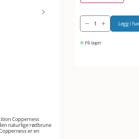
Legg i ha
På lager
tition Copperness
den naturlige rødbrune
n Copperness er en