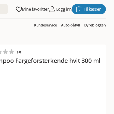
Mine favoritter
Logg inn
Til kassen
0
Kundeservice
Auto-påfyll
Dyrebloggen
(
0
)
poo Fargeforsterkende hvit 300 ml