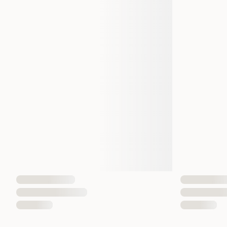
Størrelse
Vekt
Volum
Antall i pakken
EAN nummer