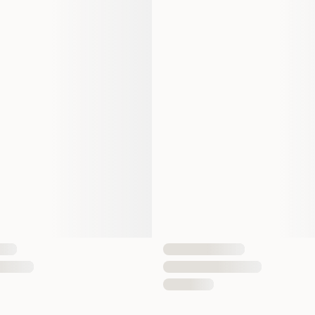
300 ml
300 gram
300 ml
1 st
7350022453333