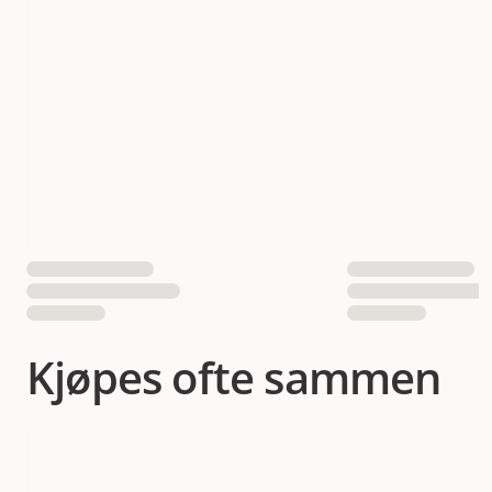
Antall i pakken
1 st
EAN nummer
035585454252
Kjøpes ofte sammen