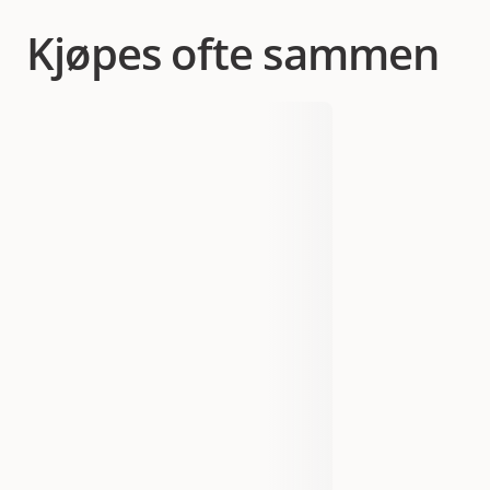
9
110
Kjøpes ofte sammen
10
120