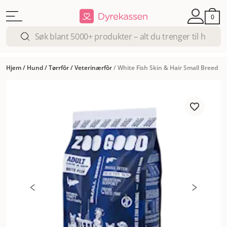
0
Hjem
/
Hund
/
Tørrfôr
/
Veterinærfôr
/
White Fish Skin & Hair Small Breed