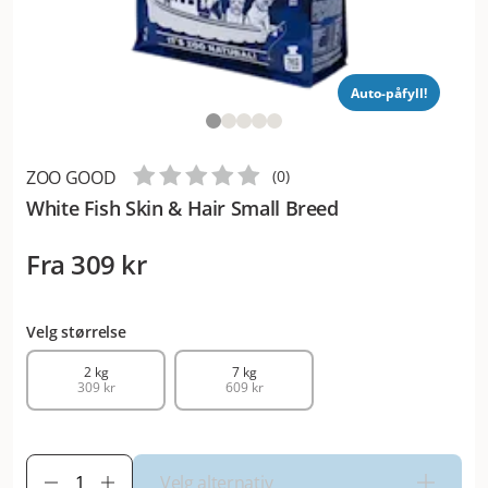
Auto-påfyll!
ZOO GOOD
(
0
)
White Fish Skin & Hair Small Breed
Fra
309 kr
Velg størrelse
2 kg
7 kg
309 kr
609 kr
Velg alternativ