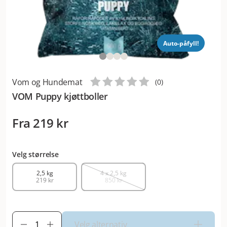
Auto-påfyll!
Vom og Hundemat
(
0
)
VOM Puppy kjøttboller
Fra
219 kr
Velg størrelse
2,5 kg
4 x 2,5 kg
219 kr
850 kr
Velg alternativ