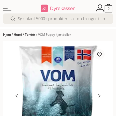
0
Hjem
/
Hund
/
Tørrfôr
/
VOM Puppy kjøttboller